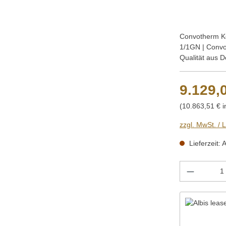
Convotherm Ko
1/1GN | Conv
Qualität aus 
9.129,
(10.863,51 € i
zzgl. MwSt. / 
Lieferzeit: 
Produkt 