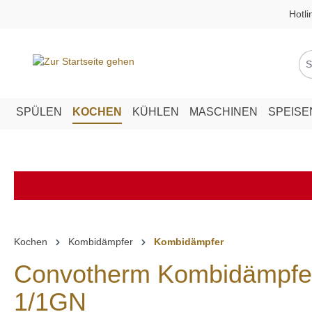
Hotli
springen
Zur Hauptnavigation springen
SPÜLEN
KOCHEN
KÜHLEN
MASCHINEN
SPEIS
Kochen
Kombidämpfer
Kombidämpfer
Convotherm Kombidämpfer 
1/1GN