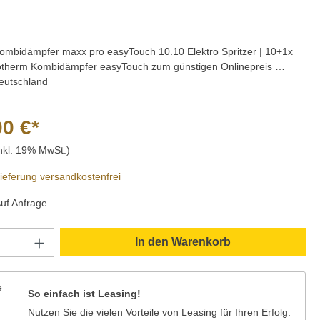
mbidämpfer maxx pro easyTouch 10.10 Elektro Spritzer | 10+1x
otherm Kombidämpfer easyTouch zum günstigen Onlinepreis …
Deutschland
00 €*
nkl. 19% MwSt.)
Lieferung versandkostenfrei
Auf Anfrage
Anzahl: Gib den gewünschten Wert ein oder
In den Warenkorb
So einfach ist Leasing!
Nutzen Sie die vielen Vorteile von Leasing für Ihren Erfolg.