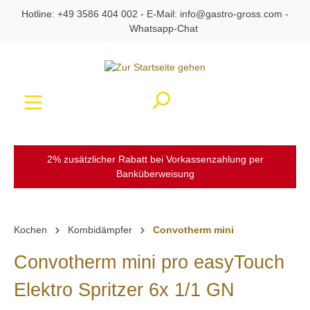
Hotline:
+49 3586 404 002
- E-Mail:
info@gastro-gross.com
-
alt springen
Whatsapp-Chat
Ware
2% zusätzlicher Rabatt bei Vorkassenzahlung per
Banküberweisung
Kochen
Kombidämpfer
Convotherm mini
Convotherm mini pro easyTouch
Elektro Spritzer 6x 1/1 GN