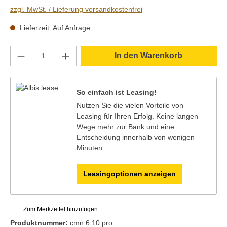
zzgl. MwSt. / Lieferung versandkostenfrei
Lieferzeit: Auf Anfrage
Produkt Anzahl: Gib den gewünschten Wert e
In den Warenkorb
So einfach ist Leasing!
Nutzen Sie die vielen Vorteile von
Leasing für Ihren Erfolg. Keine langen
Wege mehr zur Bank und eine
Entscheidung innerhalb von wenigen
Minuten.
Leasingoptionen anzeigen
Zum Merkzettel hinzufügen
Produktnummer:
cmn 6.10 pro