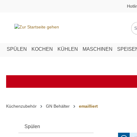
Hotli
springen
Zur Hauptnavigation springen
SPÜLEN
KOCHEN
KÜHLEN
MASCHINEN
SPEISE
Küchenzubehör
GN Behälter
emailliert
Spülen