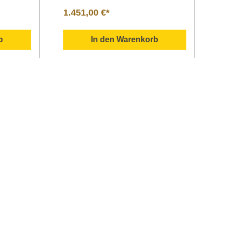
900
Tabletts im GN-Format 530 x 325
1.451,00 €*
mmStapelhöhe: 700 mmMaße: L 810
x B 555 x H 900 mmGewicht: 41 kg
b
In den Warenkorb