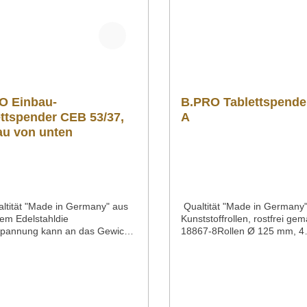
O Einbau-
B.PRO Tablettspende
ettspender CEB 53/37,
A
au von unten
ltität "Made in Germany" aus
Qualtität "Made in Germany"
iem Edelstahldie
Kunststoffrollen, rostfrei ge
pannung kann an das Gewicht
18867-8Rollen Ø 125 mm, 4
eiligen Porzellan- und/oder
Lenkrollen, davon 2 mit
teile angepasst werdenoffene
FeststellerStoßschutzecken a
rungKapazität: ca. 100 Tabletts
Eckenstabiler, ergonomisch
30 x 370 mmMaße: L 615 x
Schiebegriff mit integriertem
x H max. 765 mm bis max.
StoßschutzKapazität: ca. 100
 / höhenverstellbarGewicht: 17
max. 530 x 370 mmStapelhö