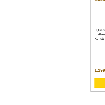
Qualti
rostfre
Kunstst
18867-
Lenkro
Festst
Eckens
Schiebe
Stoßsc
max. 5
1.199
mmMaße
mmGewi