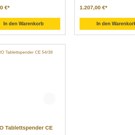
mmMaße: L 810 x B555 x H
0 €*
1.207,00 €*
mmGewicht: 35 kg
In den Warenkorb
In den Warenkor
O Tablettspender CE