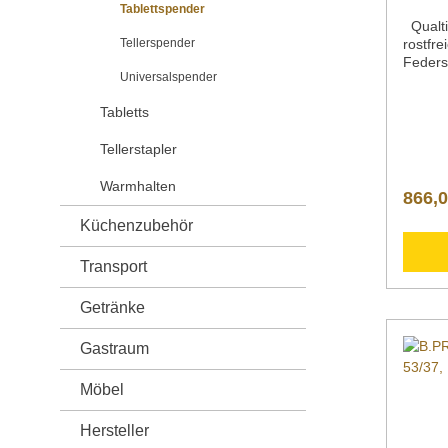
Tablettspender
Qualti
Tellerspender
rostfre
Feders
Universalspender
der jew
System
Tabletts
Ausfüh
max. 4
Tellerstapler
B 405 
865 mm
Warmhalten
kg
866,0
Küchenzubehör
Transport
Getränke
Gastraum
Möbel
Hersteller