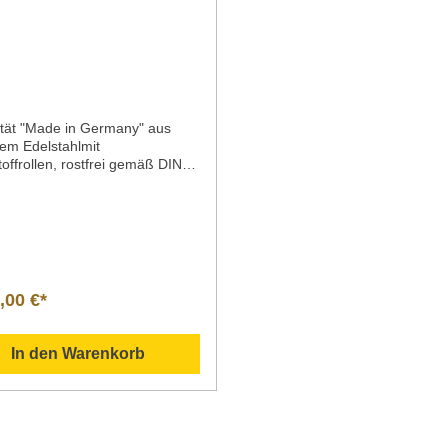
tät "Made in Germany" aus
iem Edelstahlmit
offrollen, rostfrei gemäß DIN
8Rollen Ø 125 mm, 4
llen, davon 2 mit
ellerStoßschutzecken an allen
tabiler, ergonomischer CNS-
griff mit integriertem
hutzKapazität: ca. 100 Tabletts
30 x 370 mmStapelhöhe: 540
,00 €*
: L 775 x B 520 x H 911
cht: 37 kg
In den Warenkorb