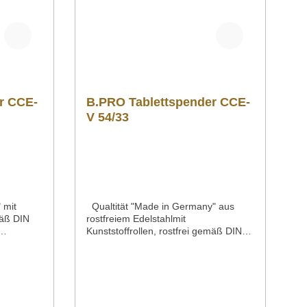
r CCE-
B.PRO Tablettspender CCE-
V 54/33
 mit
Qualtität "Made in Germany" aus
mäß DIN
rostfreiem Edelstahlmit
Kunststoffrollen, rostfrei gemäß DIN
18867-8Rollen Ø 125 mm, 4
n allen
Lenkrollen, davon 2 mit
er CNS-
FeststellerStoßschutzecken an allen
Eckenstabiler, ergonomischer CNS-
 Tabletts,
Schiebegriff mit integriertem
he: 700
StoßschutzKapazität: ca. 100 Heißluft-