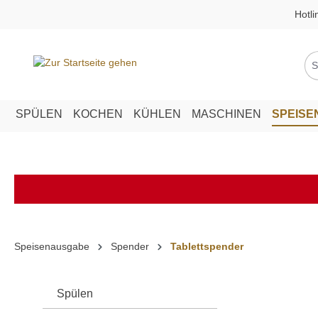
Hotli
springen
Zur Hauptnavigation springen
SPÜLEN
KOCHEN
KÜHLEN
MASCHINEN
SPEIS
Speisenausgabe
Spender
Tablettspender
Spülen