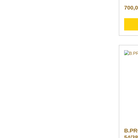
kg
700,0
B.PR
54/38