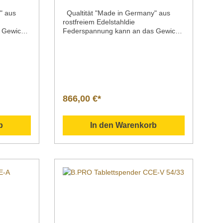
" aus
Qualtität "Made in Germany" aus
rostfreiem Edelstahldie
 Gewicht
Federspannung kann an das Gewicht
d/oder
der jeweiligen Porzellan- und/oder
enoffene
Systemteile angepasst werdenoffene
 Tabletts
AusführungKapazität: ca. 100 Tabletts
585 x
max. 530 x 370 mmMaße: L 615 x
 max.
B 405 x H max. 765 mm bis max.
865 mm / höhenverstellbarGewicht: 17
,5 kg
kg
866,00 €*
b
In den Warenkorb