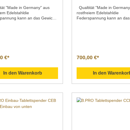
tät "Made in Germany" aus
Qualtität "Made in Germany
iem Edelstahldie
rostfreiem Edelstahldie
pannung kann an das Gewicht
Federspannung kann an das
eiligen Porzellan- und/oder
der jeweiligen Porzellan- un
teile angepasst werdenoffene
Systemteile angepasst werd
rungKapazität: ca. 100 Tabletts
AusführungKapazität: ca. 100
70 x 360 mmMaße: L 585 x
max. 470 x 360 mmMaße: L 
x H max. 765 mm bis max.
B 405 x H max. 765 mm bis
 / höhenverstellbarGewicht: 19
865 mm /
höhenverstellbarGewicht: 16
0 €*
700,00 €*
In den Warenkorb
In den Warenkor