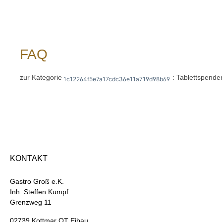
FAQ
zur Kategorie
: Tablettspende
1c12264f5e7a17cdc36e11a719d98b69
KONTAKT
Gastro Groß e.K.
Inh. Steffen Kumpf
Grenzweg 11
02739 Kottmar OT Eibau