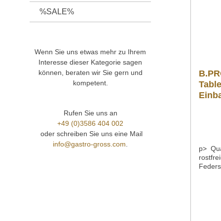
%SALE%
Wenn Sie uns etwas mehr zu Ihrem
Interesse dieser Kategorie sagen
können, beraten wir Sie gern und
B.PR
kompetent.
Tabl
Einb
Rufen Sie uns an
+49 (0)3586 404 002
oder schreiben Sie uns eine Mail
info@gastro-gross.com
.
p> Qua
rostfre
Feders
der jew
System
Ausfüh
max. 5
B 405 
865 mm