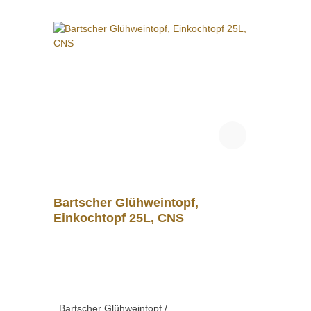
Glühwein, Jagertee oder Heißwasser für
Tee. Kapazität 7,0 Liter Downloadbereich /
Informationsmaterial Nachfolgend können Sie
sich zusätzliche Informationen zum Produkt
als PDF herunterladen. ">Datenblatt
Bedienungsanleitung Schaltplan
Explosionszeichnung/Ersatzteilliste Sollten
Sie weitere Fragen zu unseren Produkten
haben, können Sie uns gern per Mail unter
info@gastro-gross.com oder per Telefon unter
+49 3586 40 40 02 kontaktieren!
Bartscher Glühweintopf,
Einkochtopf 25L, CNS
Bartscher Glühweintopf /