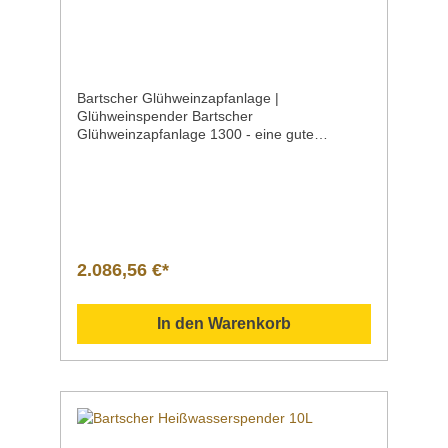
Bartscher Glühweinzapfanlage |
Glühweinspender Bartscher
Glühweinzapfanlage 1300 - eine gute
Wahl: Glühweinausschank für größere
Mengen ohne lästiges Umfüllen, Vorwärmen
oder langes Warmhalten. Die
Glühweinzapfanlage mit 2 Zapfhähnen und 2
separat schaltbaren Pumpen ist innerhalb
weniger Minuten
einsatzbereit. Produktdetails Ausführung Bart
2.086,56 €*
scher Glühweinzapfanlage 1300 Zapfkapazität
kontinuierlichmax. 130 Liter je
Stunde Betriebsart | Anschlusswert |
In den Warenkorb
Spannung | Frequenz |
Geräteanschluss Elektro | 9 kW | 400 V | 50
Hz | 3 NAC Zapfhähne2 Zapfhähne1 Pumpe
je Zapfhahn Pumpen2 Pumpenintegirerte,
elektrische Förderpumpeseparat
schaltbar Temperaturbereichbis
85°C Aufheizzeit1 bis 3 Minutenabhängig von