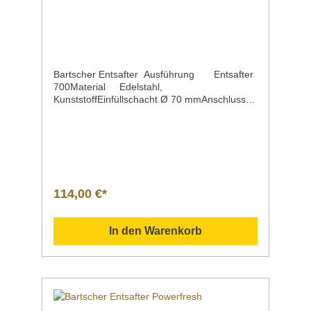
Bartscher Entsafter Ausführung Entsafter
700Material Edelstahl,
KunststoffEinfüllschacht Ø 70 mmAnschluss
0,8 kW | 230 V | 50
HzDrehzahlGeschwindigkeitsregelung max.
20000 U/Min. 2
StufenSteuerung KippschalterEigenschaften
mit
Sicherheitsschalter Ein-/Ausschalter leistungss
tarker, geräuscharmer Motor Fein-Sieb aus
114,00 €*
Edelstahl für den perfekten
Fruchtgenuss Anbauteile
spülmaschinengeeignet (ausgenommen die
In den Warenkorb
Basiseinheit!)Inklusive 1 Kunststoffbecher;
Kapazität 1 LiterMaße / Breite x Tiefe x Höhe
300 x 240 x 430 mmGewicht 4,25
kgArtikelnummer 150184 Beschreibung Bart
scher | Entsafter 700 Der leistungsstarke
Entsafter verarbeitet effizient mit 20.000