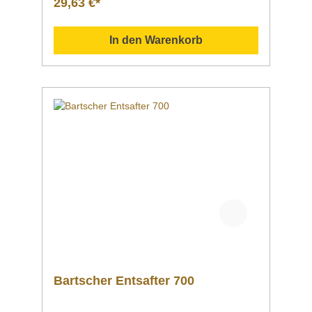
29,63 €*
Informationsmaterial Nachfolgend können Sie
sich zusätzliche Informationen zum Produkt
als PDF herunterladen. ">Datenblatt Sollten
In den Warenkorb
Sie weitere Fragen zu unseren Produkten
haben, können Sie uns gern per Mail unter
info@gastro-gross.com oder per Telefon unter
+49 3586 40 40 02 kontaktieren!
Bartscher Entsafter 700