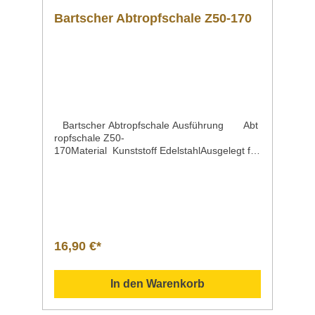
Bartscher Abtropfschale Z50-170
Bartscher Abtropfschale Ausführung Abt
ropfschale Z50-
170Material Kunststoff EdelstahlAusgelegt für
Isolierkannen Ø bis 150 bis 170
mm Eigenschaften Abtropfgitter abnehmbar
seitlich angebrachtes Stecksystem in Reihe
steckbar mit Kaffeestation Z50 iIn Reihe
steckbar mit Abtropfschale Z50-
170 Farbe schwarzMaße | Breite x Tiefe x
Höhe 205 x 255 x 40 mmGewicht 0,31
16,90 €*
kgArtikelnummer 190216 Beschreibung Barts
cher | Abtropfschale Z50-170Die individuelle
Lösung für ein sauberes Buffet – Die
In den Warenkorb
Abtropfschale für Isolierkannen mit einem
Durchmesser von 15 cm bis zu 17 cm ist die
perfekte Ergänzung zu der Kaffeestation Z50.