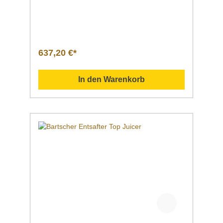
oder
GemüseMaterial Edelstahl Kunststoff Betrieb
sartAnschlusswert | Spannung |
Frequenz elektronisch 0,7 kW | 230 V | 50/60
HzSteuerung Knopf Drehzahl max. 3.000 U /
Min 50 Hzausgelegt für weiches und hartes
637,20 €*
Obst und Gemüse Einfüllschacht Ø 80
mmEigenschaften mit
Sicherheitsschalter Ein/Ausschalter XXL-
In den Warenkorb
Einfüllschacht für ganze Früchte (z. B. Äpfel)
oder Gemüse Höhe Ausguss: 210
mm Ausguss
verschließbar Fassungsvermögen
Tresterbehälter: 7 Liter Fein-Sieb aus
Edelstahl Leistungsstarker, geräuscharmer
Motor Anbauteile sind
spülmaschinengeeignet (ausgenommen
Basiseinheit)Inklusive 1
ReinigungsbürsteMaße | Breite x Tiefe x
Höhe 245 x 455 x 530 mmGewicht 12,8
kgArtikelnummer 150197 Beschreibung Barts
cher | Entsafter PowerfreshFür eine
professionelle und ergiebige Saftproduktion.
Der leistungsstarke Motor ermöglicht im
Zusammenspiel mit dem großen