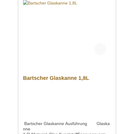
Explosionszeichnung/Ersatzteilliste Sollten
Sie weitere Fragen zu unseren Produkten
haben, können Sie uns gern per Mail unter
info@gastro-gross.com oder per Telefon unter
+49 3586 40 40 02 kontaktieren!
Bartscher Glaskanne 1,8L
Bartscher Glaskanne Ausführung Glaska
nne