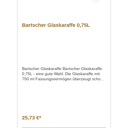
Bartscher Glaskaraffe 0,75L
Bartscher Glaskaraffe Bartscher Glaskaraffe
0,75L - eine gute Wahl: Die Glaskaraffe mit
750 ml Fassungsvermögen überzeugt schon
auf den ersten Blick durch das elegante
Design. Zudem bietet der Deckel einen
Ausgießer mit einer sich automatisch
öffnenden und schließenden
Verschlussklappe aus Edelstahl. Das
integrierte Sieb ermöglicht ein unbedenkliches
Ausgießen von Getränken kombiniert mit Eis
25,73 €*
oder
Früchten. Produktdetails Ausführung Bartsch