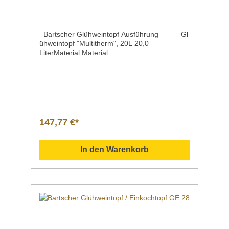
Bartscher Glühweintopf Ausführung Gl
ühweintopf "Multitherm", 20L 20,0
LiterMaterial Material
Deckel Edelstahl EdelstahlNutz-Inhalt /
KapazitätInhalt max. 20,0 Liter 20,3
LiterAnschlusswert | Spannung | Frequenz 2,0
kW | 230 V | 50/60
HzTemperaturbereichTemperaturregelung 30°
C bis 90°C stufenlosSteuerung elektronisch,
per KnebelKontrollleuchte für
147,77 €*
Aufheizen Ein/Ausinklusive 3 Beschriftungen:
Glühwein, Jagertee, Heisswasser - hot water -
Tee Farbe silber, schwarzMaße |
In den Warenkorb
Breite x Tiefe x Höhe 355 x 350 x 610
mmGewicht 4,7
kgArtikelnummer A200050 Beschreibung Bar
tscher | Glühweintopf "Multitherm", 20L Heiße
Getränke für jeden Anlass.Ideal zum
Warmhalten von Glühwein, Jagertee oder
Heißwasser für Tee. Kapazität 20,0 Liter
Downloadbereich / Informationsmaterial
Nachfolgend können Sie sich zusätzliche