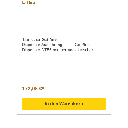
DTE5
Bartscher Getränke-
Dispenser Ausführung Getränke-
Dispenser DTE5 mit thermoelektrischer
KühlungMaterialBehälter Chromnickelstahl Pol
ycarbonatBetriebsartAnschlusswert |
Spannung | Frequenz elektronisch 0,06 kW |
230 V | 50 HzInhaltBehälter-Maße | Ø x
Höhe 5 Liter Ø 170 x 280
mmEigenschaften Ein- und
Ausschalter AbtopfschaleMaße | Breite x Tiefe
172,08 €*
x Höhe 220 x 330 x 520 mmGewicht 4,15
kGArtikelnummer 150983 Beschreibung Bart
scher | Getränke-Dispenser DTE5
In den Warenkorb
Downloadbereich / Informationsmaterial
Nachfolgend können Sie sich zusätzliche
Informationen zum Produkt als PDF
herunterladen. ">Datenblatt
Bedienungsanleitung