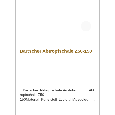
Bartscher Abtropfschale Z50-150
Bartscher Abtropfschale Ausführung Abt
ropfschale Z50-
150Material Kunststoff EdelstahlAusgelegt für
Isolierkannen Ø bis 150
mm Eigenschaften Abtropfgitter abnehmbar
seitlich angebrachtes Stecksystem in Reihe