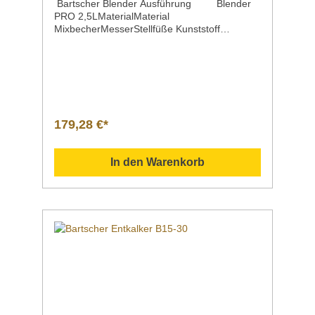
Bartscher Blender Ausführung Blender
PRO 2,5LMaterialMaterial
MixbecherMesserStellfüße Kunststoff
ABS Kunststoff,
transparent Edelstahl HartgummiInhalt Füllme
nge Mixbecher 2,5 Liter 2,0
LiterBetriebsartAnschlusswert | Spannung |
Frequenz elektronisch 1,5 kW | 220 - 240 V |
50 HzSteuerung elektronisch, per Kippschalter
und Knebelgeeinget
179,28 €*
zum Hacken Mixen Pürieren Shaken Zerklei
nernGeschwindigkeitsregelung über
DrehzahlenreglerDrehzahl max. 25000
In den Warenkorb
U/Min.Eigenschaften Überhitzungsschutz Pu
lse-Funktion Ein- und AusschalterMaße |
Breite x Tiefe x Höhe225 x 225 x 555
mmGewicht 4,45 kgArtikelnummer 150139 B
eschreibung Bartscher | Blender PRO
2,5L Eine starke Motorleistung und die
einfache Bedienung des Blenders helfen bei
der Zubereitung von Smoothies, Suppen,
Cocktails, Saucen, Dressings und Desserts.
Downloadbereich / Informationsmaterial
Nachfolgend können Sie sich zusätzliche
Informationen zum Produkt als PDF