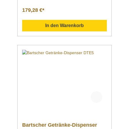
werden. Produktdetails Ausführung Bartsche
r Getränke-Dispenser
179,28 €*
DEW5 KühlungEisröhre Behälter2 Behälter á
5 LiterMaterial: KunststoffMaße: Ø 170 mm,
Höhe 285 mm Inhalt2x 5
In den Warenkorb
Liter Gläser-/Tassenhöhemax. 14
cm EigenschaftenAbtropfschale integriert;
entnehmbarEisröhre zur Befüllung mit
Eiswürfeln entnehmbarFüllmenge Eisröhre:
0,8
Liter MaterialEdelstahlPoliertKunststoff Maße
/ Breite x Tiefe x Höhe430 x 300 x 515
mm Gewicht5,8
kg Artikelnummer150997 Downloadbereich
/ Informationsmaterial Nachfolgend können
Sie sich zusätzliche Informationen zum
Produkt als PDF
herunterladen. DatenblattBedienanleitung Sol
lten Sie weitere Fragen zu unseren Produkten
haben, können Sie uns gern per Mail unter
info@gastro-gross.com oder per Telefon unter
+49 3586 40 40 02 kontaktieren!
Bartscher Getränke-Dispenser