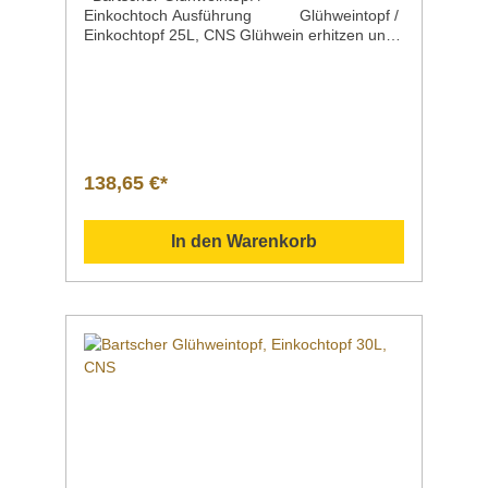
Einkochtoch Ausführung Glühweintopf /
Einkochtopf 25L, CNS Glühwein erhitzen und
einkochen in einem Gerät
möglichMaterial TopfMaterial
DeckelUnterboden, Ablasshahn,
Griffe Edelstahl Glas KunststoffNutz-Inhalt /
KapazitätInhalt max. 25,0 Liter 25,4
LiterAnschlusswert | Spannung | Frequenz 2,0
kW | 230 V | 50/60
138,65 €*
HzTemperaturbereichTemperaturregelung 30°
C bis 100°C stufenlos,
thermostatischSteuerung elektronisch, per
In den Warenkorb
KnebelKontrollleuchte für
Aufheizen WarmhaltenEigenschaften Einkoc
htopfinklusive 1 Rost, Ø 320 mmFarbe silber,
schwarzMaße | Breite x Tiefe x Höhe 450 x
450 470 mmGewicht 6,1
kgArtikelnummer A200052 Beschreibung Bar
tscher | Glühweintopf, Einkochtopf 25L,
CNS Heiße Getränke für jeden Anlass.Ideal
zum Warmhalten von Glühwein, Jagertee oder
Heißwasser für Tee. das Gerät kann auch
zum Einkochen von Lebensmitteln in
Einkochgläsern genutzt werden Kapazität 25,0
Liter Downloadbereich /