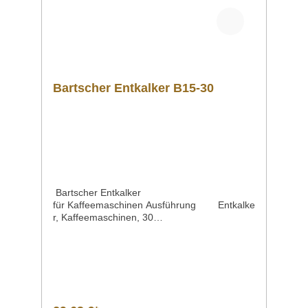
herunterladen. ">Datenblatt Schaltplan
Explosionszeichnung/Ersatzteilliste Sollten
Sie weitere Fragen zu unseren Produkten
haben, können Sie uns gern per Mail unter
info@gastro-gross.com oder per Telefon unter
+49 3586 40 40 02 kontaktieren!
Bartscher Entkalker B15-30
Bartscher Entkalker
für Kaffeemaschinen Ausführung Entkalke
r, Kaffeemaschinen, 30
St.Bestellmengeneinheit 1 Karton zu 30
Beuteln á 15 gMaße | Breite x Tiefe x Höhe 68
x 4 x 100 mmGewicht 0,45
kgDownload SicherheitsdatenblattArtikelnumm
er 190065 Beschreibung Bartscher |
Entkalker, Kaffeemaschinen, 30 St.30
Stück/Beutel Downloadbereich /