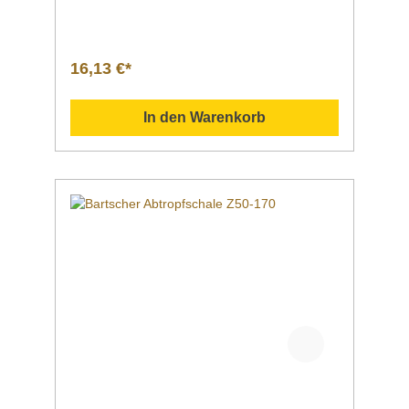
steckbar mit Kaffeestation Z50 iIn Reihe
steckbar mit Abtropfschale Z50-
170 Farbe schwarzMaße | Breite x Tiefe x
Höhe 180 x 225 x 40 mmGewicht 0,23
16,13 €*
kgArtikelnummer 190215 Beschreibung Barts
cher | Abtropfschale Z50-150Die individuelle
Lösung für ein sauberes Buffet – Die
In den Warenkorb
Abtropfschale für Isolierkannen mit einem
Durchmesser von bis zu 15 cm ist die perfekte
Ergänzung zu der Kaffeestation Z50.
Zusammen mit der Abtropfschale Z50-170
lassen sich diese 3 Bausteine zu einem
perfekten Set ganz bedarfsgerecht
zusammenfügen. Downloadbereich /
Informationsmaterial Nachfolgend können Sie
sich zusätzliche Informationen zum Produkt
als PDF
herunterladen. DatenblattBedienanleitung Sol
lten Sie weitere Fragen zu unseren Produkten
haben, können Sie uns gern per Mail unter
info@gastro-gross.com oder per Telefon unter
+49 3586 40 40 02 kontaktieren!