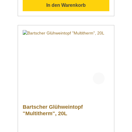
er Glaskaraffe 0,75L Kapazität0,75
In den Warenkorb
Liter DeckelDeckel mit
Ausgießmechanikautomatische
Verschlussklappeabnehmbar integriertes
Sieb EigenschaftenDeckel mit
AusgießmechanikEinfaches Befüllen, Deckel
zurückklappbarKanne ist
spülmaschinengeeignet | Deckel ist nicht
spülmaschinengeeignet MaterialGlasEdelstahl
Gummi Maße / Breite x Tiefe x Höhe100 x 100
x 295 mm Gewicht0,606
kg Artikelnummer190139 Downloadbereich
/ Informationsmaterial Nachfolgend können
Sie sich zusätzliche Informationen zum
Produkt als PDF
herunterladen. Datenblatt Sollten Sie weitere
Fragen zu unseren Produkten haben, können
Sie uns gern per Mail unter info@gastro-
gross.com oder per Telefon unter +49 3586
40 40 02 kontaktieren!
Bartscher Glühweintopf
"Multitherm", 20L