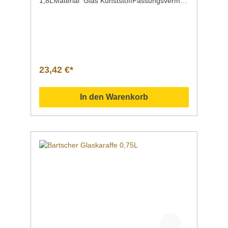
1,8LMaterial Glas KunststoffFassungsvermög
en 1,8 LiterFarbe Glas, schwarzMaße | Breite
x Tiefe x Höhe 160 x 200 x 178
mmGewicht 0,3
kgArtikelnummer 190133 Beschreibung Bart
scher | Glaskanne 1,8Lpassend z. B. zur
Bartscher Korbfiltermaschine "Contessa
1000" Downloadbereich /
23,42 €*
Informationsmaterial Nachfolgend können Sie
sich zusätzliche Informationen zum Produkt
als PDF herunterladen. ">Datenblatt Sollten
In den Warenkorb
Sie weitere Fragen zu unseren Produkten
haben, können Sie uns gern per Mail unter
info@gastro-gross.com oder per Telefon unter
+49 3586 40 40 02 kontaktieren!