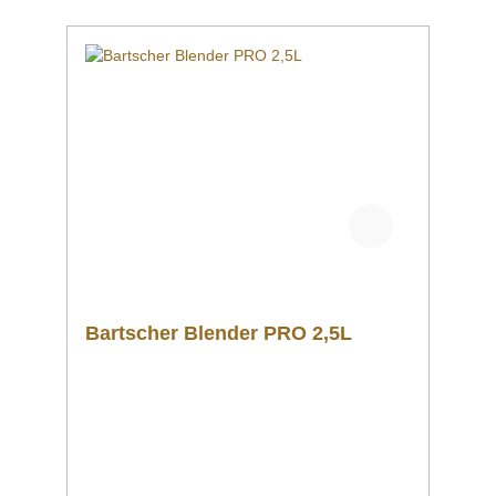
Zusammen mit der Abtropfschale Z50-150
lassen sich diese 3 Bausteine zu einem
perfekten Set ganz bedarfsgerecht
zusammenfügen. Downloadbereich /
Informationsmaterial Nachfolgend können Sie
sich zusätzliche Informationen zum Produkt
als PDF
herunterladen. DatenblattBedienanleitung Sol
lten Sie weitere Fragen zu unseren Produkten
haben, können Sie uns gern per Mail unter
info@gastro-gross.com oder per Telefon unter
+49 3586 40 40 02 kontaktieren!
Bartscher Blender PRO 2,5L