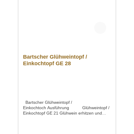
Informationen zum Produkt als PDF
herunterladen. ">Datenblatt
Bedienungsanleitung Schaltplan
Explosionszeichnung/Ersatzteilliste Sollten
Sie weitere Fragen zu unseren Produkten
haben, können Sie uns gern per Mail unter
info@gastro-gross.com oder per Telefon unter
+49 3586 40 40 02 kontaktieren!
Bartscher Glühweintopf /
Einkochtopf GE 28
Bartscher Glühweintopf /
Einkochtoch Ausführung Glühweintopf /
Einkochtopf GE 21 Glühwein erhitzen und
einkochen in einem Gerät
möglichMaterial TopfMaterial Deckel,
Topfboden, Ablasshahn, Griffe kratzfeste