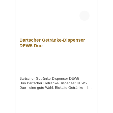
Produkt als PDF
herunterladen. DatenblattBedienanleitung Sol
lten Sie weitere Fragen zu unseren Produkten
haben, können Sie uns gern per Mail unter
info@gastro-gross.com oder per Telefon unter
+49 3586 40 40 02 kontaktieren!
Bartscher Getränke-Dispenser
DEW5 Duo
Bartscher Getränke-Dispenser DEW5
Duo Bartscher Getränke-Dispenser DEW5
Duo - eine gute Wahl: Eiskalte Getränke – Im
wahrsten Sinne: Über eine Eisröhre werden je
Behälter 5 Liter Saft, Wasser & Co. gekühlt.
Der Dispenser im ansprechenden Design
kann so ganz individuell am Buffet oder beim
Catering eingesetzt