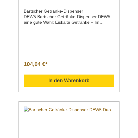
Bartscher Getränke-Dispenser
DEW5 Bartscher Getränke-Dispenser DEW5 -
eine gute Wahl: Eiskalte Getränke – Im
wahrsten Sinne: Über eine Eisröhre werden 5
Liter Saft, Wasser & Co. gekühlt. Der
Dispenser im ansprechenden Design kann so
ganz individuell am Buffet oder beim Catering
eingesetzt
werden. Produktdetails Ausführung Bartsche
r Getränke-Dispenser
104,04 €*
DEW5 KühlungEisröhre BehälterMaterial:
KunststoffMaße: Ø 170 mm, Höhe 285
mm Inhalt5 Liter Gläser-/Tassenhöhemax. 14
In den Warenkorb
cm EigenschaftenAbtropfschale integriert;
entnehmbarEisröhre zur Befüllung mit
Eiswürfeln entnehmbarFüllmenge Eisröhre:
0,8
Liter MaterialEdelstahlPoliertKunststoff Maße
/ Breite x Tiefe x Höhe220 x 330 x 515
mm Gewicht3,1
kg Artikelnummer150996 Downloadbereich
/ Informationsmaterial Nachfolgend können
Sie sich zusätzliche Informationen zum