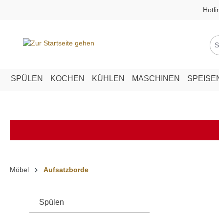
Hotli
springen
Zur Hauptnavigation springen
SPÜLEN
KOCHEN
KÜHLEN
MASCHINEN
SPEISE
Möbel
Aufsatzborde
Spülen