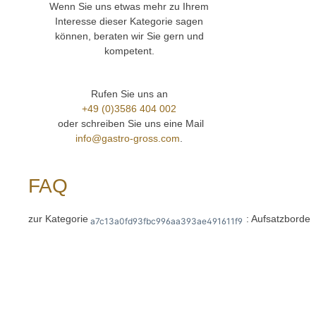
Wenn Sie uns etwas mehr zu Ihrem
Produk
">Date
Interesse dieser Kategorie sagen
Explosi
können, beraten wir Sie gern und
Sollte
kompetent.
Produk
gern p
gross.
Rufen Sie uns an
3586 4
+49 (0)3586 404 002
oder schreiben Sie uns eine Mail
info@gastro-gross.com
.
FAQ
zur Kategorie
: Aufsatzborde
a7c13a0fd93fbc996aa393ae491611f9