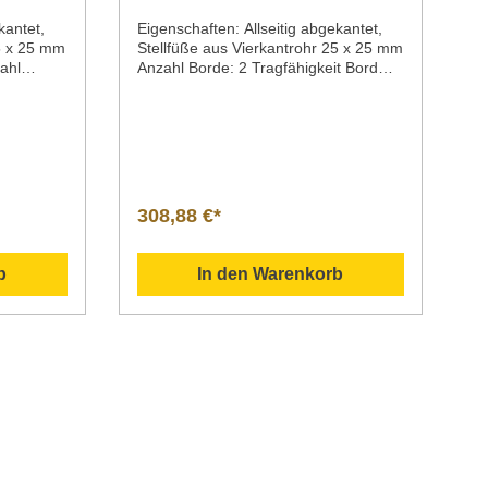
Eigenschaften: Allseitig abgekantet,
25 x 25 mm
Stellfüße aus Vierkantrohr 25 x 25 mm
ahl
Anzahl Borde: 2 Tragfähigkeit Bord
Wichtiger
oben, max.: 90 kgMaterial: Edelstahl
Tragfähigkeit gesamt, max.: 170
kgTragfähigkeit Bord unten, max.: 80
kgWichtiger Hinweis: -
308,88 €*
b
In den Warenkorb