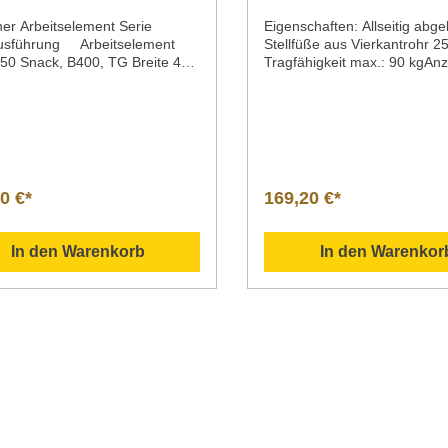
her Arbeitselement Serie
Eigenschaften: Allseitig abgekantet,
usführung Arbeitselement
Stellfüße aus Vierkantrohr 
650 Snack, B400, TG Breite 400
Tragfähigkeit max.: 90 kgAnz
chgerätMaterial Edelstahl CNS
Borde: 1 Material: Edelstahl 
erie 650 SnackMaße / Breite x
Hinweis: -
x Höhe 400 x 650 x 295
icht 12,8
kelnummer 115116 Beschreibu
Serie 650 bietet leistungsstarke
ochgeräte in praktischer
0 €*
169,20 €*
auweise. solide Bauweise;
te Ausführungoptimale
eausnutzungleistungsstarke
In den Warenkorb
In den Warenkor
reinigungsfreundlichaus
rtigem Edelstahl CNS 18/10 für
Hygiene und lange
dauerArbeitselement Serie
ischgerätaus Edelstahl CNS
gefertigteine Kochzeile kann
uell aufgebaut- und ausgestattet
reich /
ationsmaterial
lgend können Sie sich
liche Informationen zum