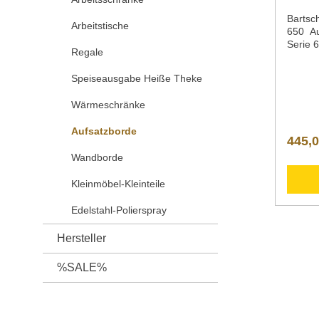
Bartsc
Arbeitstische
650 A
Serie 
Regale
mm Tis
18/10S
Speiseausgabe Heiße Theke
Tiefe 
mmGew
Wärmeschränke
kgArti
ng Die 
Aufsatzborde
Profi-K
445,0
Modulb
Wandborde
kompak
Energi
Kleinmöbel-Kleinteile
Geräte
hochwe
Edelstahl-Polierspray
beste 
Lebens
650; T
Hersteller
18/10 
individ
%SALE%
werden Downloadbe
Inform
Nachfo
zusätz