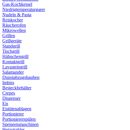
Gas-Kochkessel
Niedrigtemperaturgarer
Nudeln & Pasta
Reiskocher
Räucherofen
Mikrowellen
Grillen
Grillgeräte
Standgrill
Tischgrill
Hähnchengrill
Kontaktgrill
Lavasteingrill
Salamander
Dunstabzugshauben
Imbiss
Besteckbehälter
Crepes
Dispenser
Eis
Eistütenablagen
Portionierer
Portioniererspülen
Speiseeismaschinen
Heizstrahler