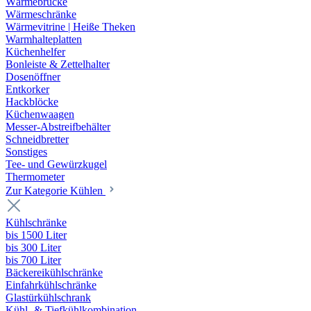
Wärmebrücke
Wärmeschränke
Wärmevitrine | Heiße Theken
Warmhalteplatten
Küchenhelfer
Bonleiste & Zettelhalter
Dosenöffner
Entkorker
Hackblöcke
Küchenwaagen
Messer-Abstreifbehälter
Schneidbretter
Sonstiges
Tee- und Gewürzkugel
Thermometer
Zur Kategorie Kühlen
Kühlschränke
bis 1500 Liter
bis 300 Liter
bis 700 Liter
Bäckereikühlschränke
Einfahrkühlschränke
Glastürkühlschrank
Kühl- & Tiefkühlkombination