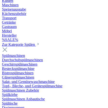
Kühlen
Maschinen
Speisenausgabe
Küchenzubehör
Transport
Getränke
Gastraum
Möbel
Hersteller
%SALE%
Zur Kategorie Spülen
Spülmaschinen
Durchschubspülmaschinen
Geschirrspülmaschinen
Besteckspülmaschine
Bistrospülmaschinen
Gläserspülmaschinen
Salat- und Gemüsewaschmaschine
Topf-, Bleche- und Gerätespülmaschine
Spülmaschinen Zubehör
Spülkörbe
Spülmaschinen Anbautische
Spültische
Dosierpumpen