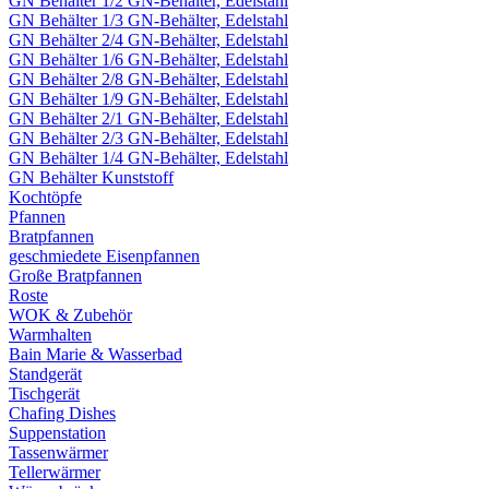
GN Behälter 1/2 GN-Behälter, Edelstahl
GN Behälter 1/3 GN-Behälter, Edelstahl
GN Behälter 2/4 GN-Behälter, Edelstahl
GN Behälter 1/6 GN-Behälter, Edelstahl
GN Behälter 2/8 GN-Behälter, Edelstahl
GN Behälter 1/9 GN-Behälter, Edelstahl
GN Behälter 2/1 GN-Behälter, Edelstahl
GN Behälter 2/3 GN-Behälter, Edelstahl
GN Behälter 1/4 GN-Behälter, Edelstahl
GN Behälter Kunststoff
Kochtöpfe
Pfannen
Bratpfannen
geschmiedete Eisenpfannen
Große Bratpfannen
Roste
WOK & Zubehör
Warmhalten
Bain Marie & Wasserbad
Standgerät
Tischgerät
Chafing Dishes
Suppenstation
Tassenwärmer
Tellerwärmer