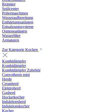
Reiniger
Spülcenter
Poliermaschinen
Wasseraufbereitung
Enthärtungsanlagen
Entsalzungssysteme
Osmoseanlagen
Wasserfilter
Armaturen
Zur Kategorie Kochen
Kombidämpfer
Kombidämpfer
Kombidämpfer Zubehör
Convotherm mini
Herde
Ceranherd
Elektroherd
Gasherd
Hockerkocher
Induktionsherd
Induktionskocher
Kocher