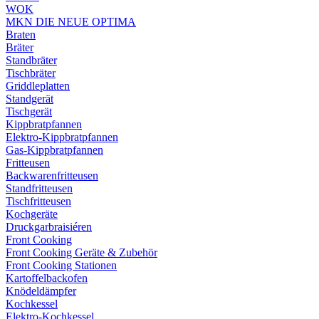
WOK
MKN DIE NEUE OPTIMA
Braten
Bräter
Standbräter
Tischbräter
Griddleplatten
Standgerät
Tischgerät
Kippbratpfannen
Elektro-Kippbratpfannen
Gas-Kippbratpfannen
Fritteusen
Backwarenfritteusen
Standfritteusen
Tischfritteusen
Kochgeräte
Druckgarbraisiéren
Front Cooking
Front Cooking Geräte & Zubehör
Front Cooking Stationen
Kartoffelbackofen
Knödeldämpfer
Kochkessel
Elektro-Kochkessel