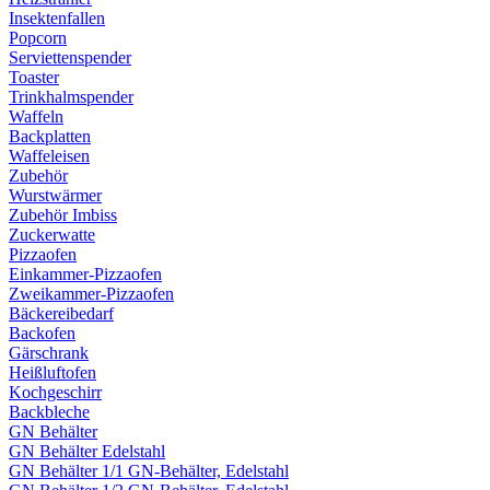
Insektenfallen
Popcorn
Serviettenspender
Toaster
Trinkhalmspender
Waffeln
Backplatten
Waffeleisen
Zubehör
Wurstwärmer
Zubehör Imbiss
Zuckerwatte
Pizzaofen
Einkammer-Pizzaofen
Zweikammer-Pizzaofen
Bäckereibedarf
Backofen
Gärschrank
Heißluftofen
Kochgeschirr
Backbleche
GN Behälter
GN Behälter Edelstahl
GN Behälter 1/1 GN-Behälter, Edelstahl