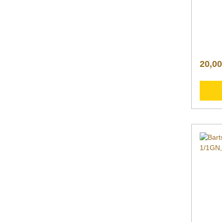
seiden
Oberfl
Behäl
Behält
Perfor
Oberfl
mm9 Li
20,00
GN EN 
Breite 
mmGew
kgArti
g Downloadbereich /
Inform
Nachfo
zusätz
Produk
">Datenblatt Bedi
Explosi
Sollte
Produk
gern p
gross.
3586 4