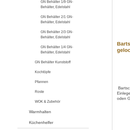
GN Behälter 1/9 GN-
Sollte
Behälter, Edelstahl
Produk
gern p
GN Behälter 2/1 GN-
gross.
Behälter, Edelstahl
3586 4
GN Behälter 2/3 GN-
Behälter, Edelstahl
Bart
GN Behälter 1/4 GN-
geloc
Behälter, Edelstahl
GN Behälter Kunststoff
Kochtöpfe
Pfannen
Bartsc
Roste
Einleg
oden GN
WOK & Zubehör
Lochun
18/10G
Warmhalten
LineMa
x 269 
Küchenhelfer
kgArt
bung B