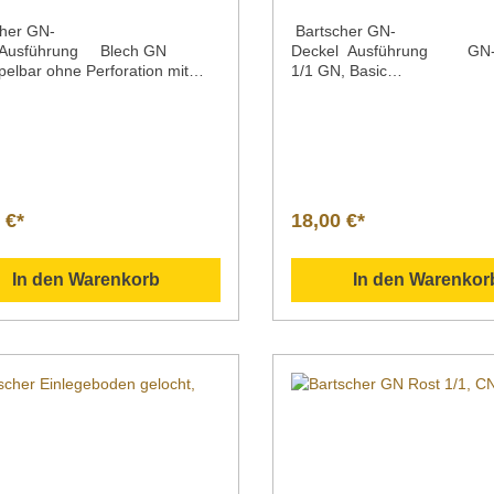
her GN-
Bartscher GN-
 Ausführung Blech GN
Deckel Ausführung GN-D
pelbar ohne Perforation mit
1/1 GN, Basic
rktem RandBehältertiefe 20
Line Material Chromnickelst
mm 65 mmMaße / Breite x
äche seidenmattGastronor
x Höhe 530 x 325 x 20 mm 530
GN EN 631Serie Basic Line
x 40 mm 530 x 325
Breite x Tiefe x Höhe 530 x 
mMaterial CNS
mmGewicht 0,3
ewicht 1,45 kg 1,5 kg 1,7
kgArtikelnummer 711311 Be
kelnummer A101185 A101186 A
g Bartscher | GN-Deckel, 1/
 €*
18,00 €*
 Beschreibung Bartscher
Line GN-Deckel nach EN 63
lech 1/1 aus CNS
rostfreiem Chromnickelstahl 
tapelbarverstärkter
seidenmatter Oberfläche.
In den Warenkorb
In den Warenkor
bensmittelkonformspülmaschin
Downloadbereich /
geeignet für Öfen
Informationsmaterial
adbereich /
Nachfolgend können Sie sic
ationsmaterial
zusätzliche Informationen z
lgend können Sie sich
Produkt als PDF herunterlad
liche Informationen zum
">Datenblatt Bedienungsanleitung
t als PDF herunterladen. GN-
Explosionszeichnung/Ersatzte
/1 20 mm tief | Artikelnr.
Sollten Sie weitere Fragen z
blatt
Produkten haben, können Si
ungsanleitung
gern per Mail unter info@gas
onszeichnung/Ersatzteilliste
gross.com oder per Telefon 