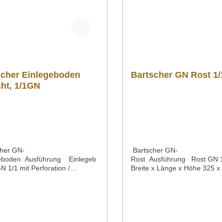
n Sie weitere Fragen zu unseren
3586 40 40 02 kontaktieren
ten haben, können Sie uns
er Mail unter info@gastro-
com oder per Telefon unter +49
0 40 02 kontaktieren!
scher Einlegeboden
Bartscher GN Rost 1
ht, 1/1GN
her GN-
Bartscher GN-
eboden Ausführung Einlegeb
Rost Ausführung Rost GN 
 1/1 mit Perforation /
Breite x Länge x Höhe 325 x
gMaterial CN
mmMaterial CNS 18/10Gewic
astronorm 1/1 GNSerie Top
kgArtikelnummer A101091 
ße / Breite x Länge x Höhe 467
bung Bartscher | GN-Rost 1/
x 18 mmGewicht 0,8
CNS 18/10 Downloadbereich /
ikelnummer A101161 Beschrei
Informationsmaterial
artscher | GN-
Nachfolgend können Sie sic