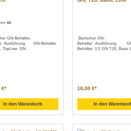
cht
GN, T20, Basic Line
n mm:
60
her GN-Behälter,
Bartscher GN-
ne Ausführung GN-Behälter
Behälter Ausführung G
t, TopLine GN
Behälter, 1/1 GN,T20, Basic
lochtMaterial CNS
PerforationMaterial Chromni
GastronormEN-Norm GN 1/1 EN
Oberfläche seidenmattTiefeI
fe 65 mm 100 mm 150
mm 0 LiterGastronormNorm 
t 9,0 Liter 14,0 Liter 21,0
GN EN 631Serie Basic Line
igenschaften stapelbar Oberfl
Breite x Tiefe x Höhe 530 x 
länzendSerie Top LineMaße |
mmGewicht 0,25
x Tiefe x Höhe 530 x 325 x 65
kgArtikelnummer 711020 Be
 €*
16,00 €*
 x 325 x 100 mm 530 x 325 x
g Bartscher | GN-Behälter, 1
Gewicht 1,1 kg 1,4 kg 1,55
GN,T20, Basic Line GN-Behä
kelnummer A101065 A101100 A
EN 631 aus rostfreiem
In den Warenkorb
In den Warenkor
 Beschreibung Bartscher | GN-
Chromnickelstahl mit seiden
er gelocht; Serie Top Line GN
Oberfläche. Downloadbereich /
elbar mit Perforation /
Informationsmaterial
ng Oberfläche glänzend
Nachfolgend können Sie sic
adbereich /
zusätzliche Informationen z