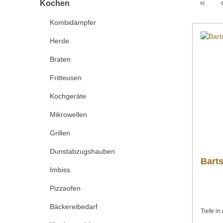
Kochen
Kombidämpfer
Herde
Braten
Fritteusen
Kochgeräte
Mikrowellen
Grillen
Dunstabzugshauben
Bart
Imbiss
Pizzaofen
Bäckereibedarf
Tiefe i