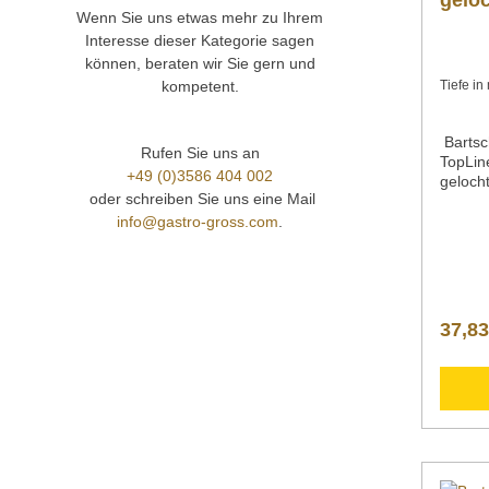
gelo
Wenn Sie uns etwas mehr zu Ihrem
Interesse dieser Kategorie sagen
können, beraten wir Sie gern und
kompetent.
Tiefe i
Bartsc
Rufen Sie uns an
TopLi
+49 (0)3586 404 002
geloch
oder schreiben Sie uns eine Mail
1/1 ge
18/10
info@gastro-gross.com
.
631Tie
mmInhal
LiterE
äche g
Breite 
37,83
mm 530
150 mm
kgArti
101150
Behält
1/1stap
Lochu
Downlo