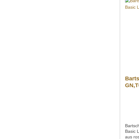
Inform
Nachfo
zusätz
Produk
Behält
">Datenblatt Bedi
Explosi
Sollte
Produk
gern p
gross.
3586 4
Barts
GN,T
Bartsc
Basic 
aus ro