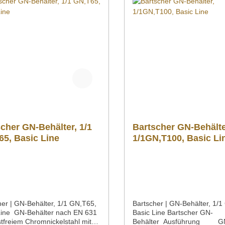
ationsmaterial
Produkt als PDF herunterlad
lgend können Sie sich
">Datenblatt Sollten Sie we
liche Informationen zum
Fragen zu unseren Produkte
t als PDF herunterladen. GN-
können Sie uns gern per Mail
er 65 mm | Artikelnr. A101065
info@gastro-gross.com oder
enungsanleitung
Telefon unter +49 3586 40 4
onszeichnung/Ersatzteilliste
kontaktieren!
n Sie weitere Fragen zu unseren
ten haben, können Sie uns
er Mail unter info@gastro-
com oder per Telefon unter +49
0 40 02 kontaktieren!
cher GN-Behälter, 1/1
Bartscher GN-Behälte
65, Basic Line
1/1GN,T100, Basic Li
her | GN-Behälter, 1/1 GN,T65,
Bartscher | GN-Behälter, 1/
Line GN-Behälter nach EN 631
Basic Line Bartscher GN-
stfreiem Chromnickelstahl mit
Behälter Ausführung G