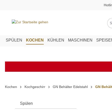
Hotli
springen
Zur Hauptnavigation springen
SPÜLEN
KOCHEN
KÜHLEN
MASCHINEN
SPEIS
Kochen
Kochgeschirr
GN Behälter Edelstahl
GN Behält
Spülen