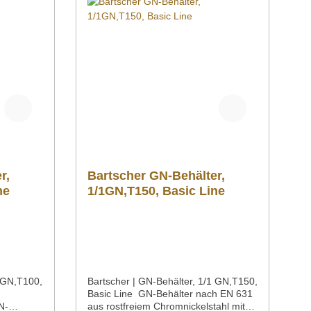
en.
Oberfläche. Downloadbereich /
itere
Informationsmaterial
n haben,
Nachfolgend können Sie sich
 unter
zusätzliche Informationen zum
 per
Produkt als PDF herunterladen.
0 02
">Datenblatt Bedienungsanleitung
Explosionszeichnung/Ersatzteilliste
Sollten Sie weitere Fragen zu unseren
Produkten haben, können Sie uns
gern per Mail unter info@gastro-
gross.com oder per Telefon unter +49
3586 40 40 02 kontaktieren!
r,
Bartscher GN-Behälter,
ne
1/1GN,T150, Basic Line
1 GN,T100,
Bartscher | GN-Behälter, 1/1 GN,T150,
Basic Line GN-Behälter nach EN 631
N-
aus rostfreiem Chromnickelstahl mit