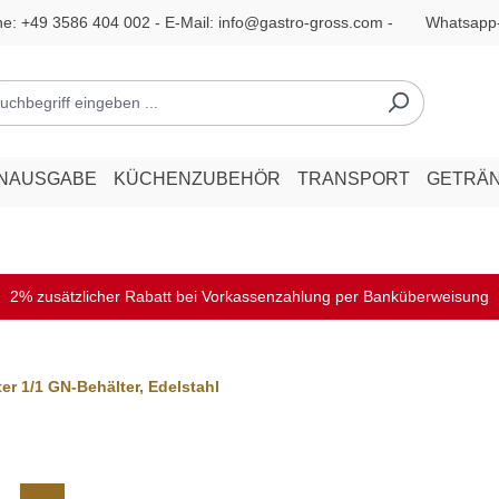
ne:
+49 3586 404 002
- E-Mail:
info@gastro-gross.com
-
Whatsapp
ENAUSGABE
KÜCHENZUBEHÖR
TRANSPORT
GETRÄ
2% zusätzlicher Rabatt bei Vorkassenzahlung per Banküberweisung
er 1/1 GN-Behälter, Edelstahl