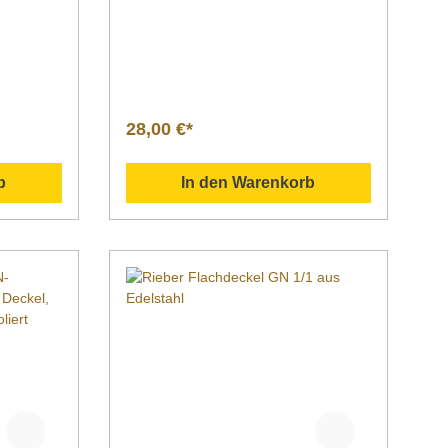
c
seidenmatter
Oberfläche. Bartscher GN-
ckelstahl
Behälter Ausführung GN-
nhalt 100
Behälter, 1/1 GN,T150, Basic
 1/1
Line ohne
Maße |
PerforationMaterial Chromnickelstahl
325 x 100
Oberfläche seidenmattTiefeInhalt 150
28,00 €*
mm 0 LiterGastronormNorm 1/1
schreibun
GN EN 631Serie Basic LineMaße |
 aus
Breite x Tiefe x Höhe 530 x 325 x 150
b
In den Warenkorb
mit
mmGewicht 0,8
kgArtikelnummer 711150 Beschreibun
g Downloadbereich /
Informationsmaterial
h
Nachfolgend können Sie sich
um
zusätzliche Informationen zum
en.
Produkt als PDF herunterladen.
">Datenblatt Bedienungsanleitung
illiste
Explosionszeichnung/Ersatzteilliste
u unseren
Sollten Sie weitere Fragen zu unseren
e uns
Produkten haben, können Sie uns
tro-
gern per Mail unter info@gastro-
unter +49
gross.com oder per Telefon unter +49
!
3586 40 40 02 kontaktieren!