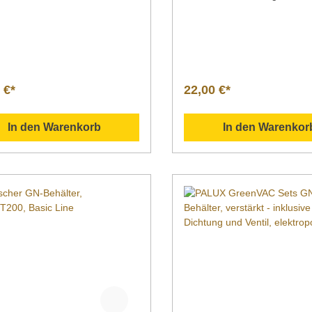
matter
Behälter, 1/1 GN,T100, Basi
äche. Bartscher GN-
Line ohne
ter Ausführung GN-
PerforationMaterial Chromni
er, 1/1 GN,T65, Basic Line ohne
Oberfläche seidenmattTiefeI
ationMaterial Chromnickelstahl
mm14 LiterGastronormNorm
äche seidenmattTiefeInhalt 65
GN EN 631Serie Basic Line
terGastronormNorm 1/1
Breite x Tiefe x Höhe 530 x 
 €*
22,00 €*
631Serie Basic LineMaße |
mmGewicht 0,7
x Tiefe x Höhe 530 x 325 x 65
kgArtikelnummer 711100 Be
icht 0,6
g GN-Behälter nach EN 631
In den Warenkorb
In den Warenkor
kelnummer 711065 Beschreibun
rostfreiem Chromnickelstahl 
seidenmatter Oberfläche.
ationsmaterial
Downloadbereich /
lgend können Sie sich
Informationsmaterial
liche Informationen zum
Nachfolgend können Sie sic
t als PDF herunterladen.
zusätzliche Informationen z
enungsanleitung
Produkt als PDF herunterlad
onszeichnung/Ersatzteilliste
">Datenblatt Bedienungsanleitung
n Sie weitere Fragen zu unseren
Explosionszeichnung/Ersatzte
ten haben, können Sie uns
Sollten Sie weitere Fragen z
er Mail unter info@gastro-
Produkten haben, können Si
com oder per Telefon unter +49
gern per Mail unter info@gas
0 40 02 kontaktieren!
gross.com oder per Telefon 
3586 40 40 02 kontaktieren