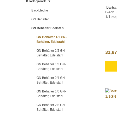
Kochgeschirr
Bartsc
Backbleche
Blech
1/1 sta
GN Behälter
verstä
mm 40 
GN Behälter Edelstahl
Länge 
x 325 
GN Behälter 1/1 GN-
x 65 m
Behälter, Edelstahl
18/10G
kgArti
GN Behälter 1/2 GN-
31,87
101187
Behälter, Edelstahl
| GN-B
18/10s
GN Behälter 1/3 GN-
Randle
Behälter, Edelstahl
enfest
Downlo
GN Behälter 2/4 GN-
Inform
Behälter, Edelstahl
Nachfo
GN Behälter 1/6 GN-
zusätz
Behälter, Edelstahl
Produk
Blech 1
GN Behälter 2/8 GN-
A101185 ">Daten
Behälter, Edelstahl
Bedien
Explosi