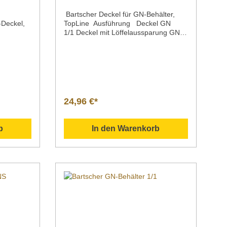
Bartscher Deckel für GN-Behälter,
eckel,
TopLine Ausführung Deckel GN
1/1 Deckel mit Löffelaussparung GN
ahlOberfl
1/1 Deckel mit Dichtung GN
mNorm 1/1
1/1Serie Top LineMaterial CNS
Maße |
18/10GN 1/1Gewicht 1,0 kg 0,95
325 x 20
kg 0,95
kgArtikelnummer A120615 A120616 A
schreibun
120615D Beschreibung Bartscher
1 GN Basic
| Deckel für GN-Behälter GN1/1;
24,96 €*
1 aus
Serie Top Line Downloadbereich /
mit
Informationsmaterial
Nachfolgend können Sie sich
b
In den Warenkorb
zusätzliche Informationen zum
Produkt als PDF herunterladen.
h
Deckel | Artikelnr. A120615
um
">Datenblatt Bedienungsanleitung
en.
Explosionszeichnung/Ersatzteilliste
Sollten Sie weitere Fragen zu unseren
illiste
Produkten haben, können Sie uns
u unseren
gern per Mail unter info@gastro-
e uns
gross.com oder per Telefon unter +49
tro-
3586 40 40 02 kontaktieren!
unter +49