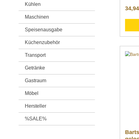
Kühlen
Einleg
34,94
18/10 Downloadberei
Inform
Maschinen
Nachfo
zusätz
Speisenausgabe
Produk
">Date
Küchenzubehör
Fragen
können
Transport
info@g
Telefo
kontak
Getränke
Gastraum
Möbel
Hersteller
%SALE%
Barts