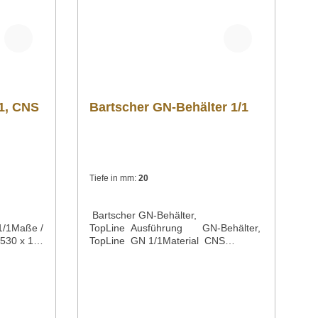
!
/1, CNS
Bartscher GN-Behälter 1/1
Tiefe in mm:
20
Bartscher GN-Behälter,
1/1Maße /
TopLine Ausführung GN-Behälter,
 530 x 10
TopLine GN 1/1Material CNS
ht 0,95
18/10GastronormEN-Norm GN
Beschrei
1/1 EN 631Tiefe 20 mm 40 mm 65
1 aus
mm 100 mm 150 mm 200
mmInhalt 3,4 Liter 5,0 Liter 9,0
Liter 14,0 Liter 21,0 Liter 28,0
h
kgEigenschaften stapelbar Oberflä