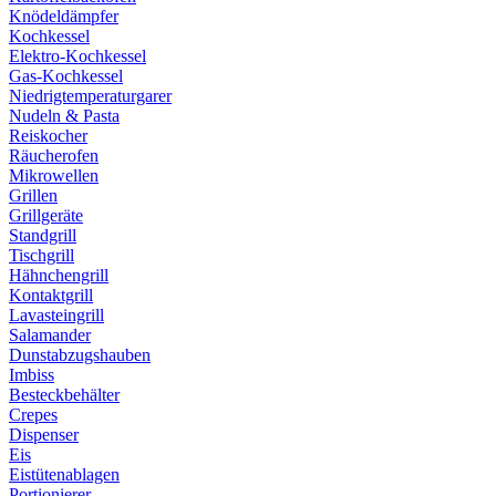
Knödeldämpfer
Kochkessel
Elektro-Kochkessel
Gas-Kochkessel
Niedrigtemperaturgarer
Nudeln & Pasta
Reiskocher
Räucherofen
Mikrowellen
Grillen
Grillgeräte
Standgrill
Tischgrill
Hähnchengrill
Kontaktgrill
Lavasteingrill
Salamander
Dunstabzugshauben
Imbiss
Besteckbehälter
Crepes
Dispenser
Eis
Eistütenablagen
Portionierer