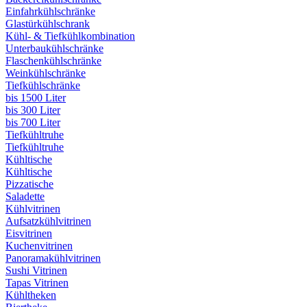
Einfahrkühlschränke
Glastürkühlschrank
Kühl- & Tiefkühlkombination
Unterbaukühlschränke
Flaschenkühlschränke
Weinkühlschränke
Tiefkühlschränke
bis 1500 Liter
bis 300 Liter
bis 700 Liter
Tiefkühltruhe
Tiefkühltruhe
Kühltische
Kühltische
Pizzatische
Saladette
Kühlvitrinen
Aufsatzkühlvitrinen
Eisvitrinen
Kuchenvitrinen
Panoramakühlvitrinen
Sushi Vitrinen
Tapas Vitrinen
Kühltheken