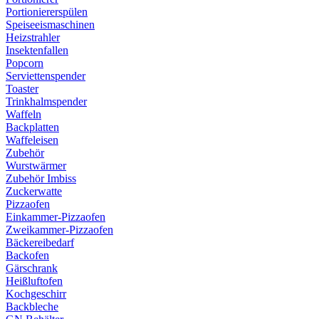
Portioniererspülen
Speiseeismaschinen
Heizstrahler
Insektenfallen
Popcorn
Serviettenspender
Toaster
Trinkhalmspender
Waffeln
Backplatten
Waffeleisen
Zubehör
Wurstwärmer
Zubehör Imbiss
Zuckerwatte
Pizzaofen
Einkammer-Pizzaofen
Zweikammer-Pizzaofen
Bäckereibedarf
Backofen
Gärschrank
Heißluftofen
Kochgeschirr
Backbleche