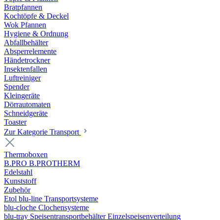
Bratpfannen
Kochtöpfe & Deckel
Wok Pfannen
Hygiene & Ordnung
Abfallbehälter
Absperrelemente
Händetrockner
Insektenfallen
Luftreiniger
Spender
Kleingeräte
Dörrautomaten
Schneidgeräte
Toaster
Zur Kategorie Transport
Thermoboxen
B.PRO B.PROTHERM
Edelstahl
Kunststoff
Zubehör
Etol blu-line Transportsysteme
blu-cloche Clochensysteme
blu-tray Speisentransportbehälter Einzelspeisenverteilung