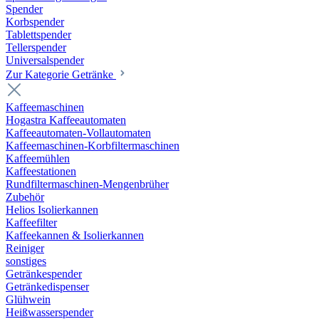
Spender
Korbspender
Tablettspender
Tellerspender
Universalspender
Zur Kategorie Getränke
Kaffeemaschinen
Hogastra Kaffeeautomaten
Kaffeeautomaten-Vollautomaten
Kaffeemaschinen-Korbfiltermaschinen
Kaffeemühlen
Kaffeestationen
Rundfiltermaschinen-Mengenbrüher
Zubehör
Helios Isolierkannen
Kaffeefilter
Kaffeekannen & Isolierkannen
Reiniger
sonstiges
Getränkespender
Getränkedispenser
Glühwein
Heißwasserspender