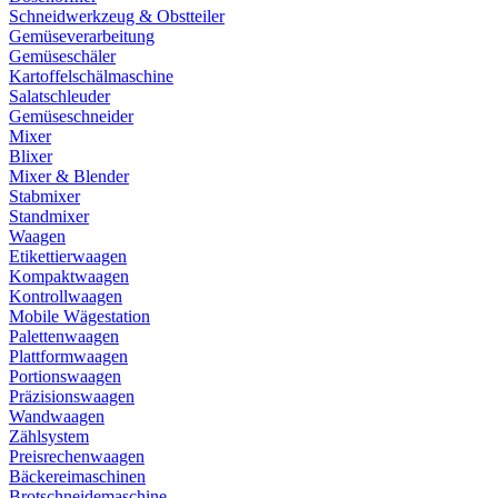
Schneidwerkzeug & Obstteiler
Gemüseverarbeitung
Gemüseschäler
Kartoffelschälmaschine
Salatschleuder
Gemüseschneider
Mixer
Blixer
Mixer & Blender
Stabmixer
Standmixer
Waagen
Etikettierwaagen
Kompaktwaagen
Kontrollwaagen
Mobile Wägestation
Palettenwaagen
Plattformwaagen
Portionswaagen
Präzisionswaagen
Wandwaagen
Zählsystem
Preisrechenwaagen
Bäckereimaschinen
Brotschneidemaschine