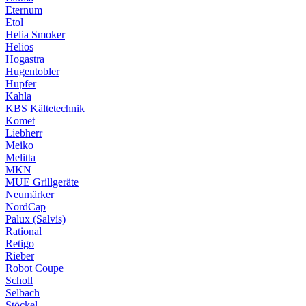
Eternum
Etol
Helia Smoker
Helios
Hogastra
Hugentobler
Hupfer
Kahla
KBS Kältetechnik
Komet
Liebherr
Meiko
Melitta
MKN
MUE Grillgeräte
Neumärker
NordCap
Palux (Salvis)
Rational
Retigo
Rieber
Robot Coupe
Scholl
Selbach
Stöckel