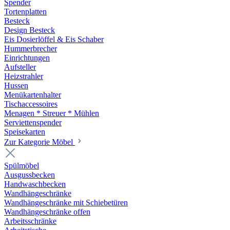
Spender
Tortenplatten
Besteck
Design Besteck
Eis Dosierlöffel & Eis Schaber
Hummerbrecher
Einrichtungen
Aufsteller
Heizstrahler
Hussen
Menükartenhalter
Tischaccessoires
Menagen * Streuer * Mühlen
Serviettenspender
Speisekarten
Zur Kategorie Möbel
Spülmöbel
Ausgussbecken
Handwaschbecken
Wandhängeschränke
Wandhängeschränke mit Schiebetüren
Wandhängeschränke offen
Arbeitsschränke