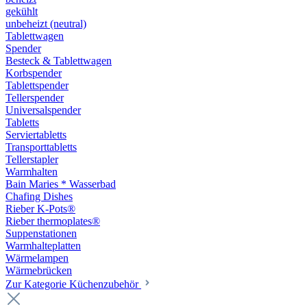
gekühlt
unbeheizt (neutral)
Tablettwagen
Spender
Besteck & Tablettwagen
Korbspender
Tablettspender
Tellerspender
Universalspender
Tabletts
Serviertabletts
Transporttabletts
Tellerstapler
Warmhalten
Bain Maries * Wasserbad
Chafing Dishes
Rieber K-Pots®
Rieber thermoplates®
Suppenstationen
Warmhalteplatten
Wärmelampen
Wärmebrücken
Zur Kategorie Küchenzubehör