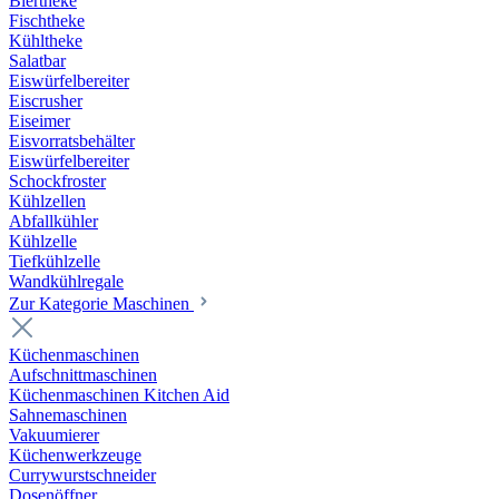
Biertheke
Fischtheke
Kühltheke
Salatbar
Eiswürfelbereiter
Eiscrusher
Eiseimer
Eisvorratsbehälter
Eiswürfelbereiter
Schockfroster
Kühlzellen
Abfallkühler
Kühlzelle
Tiefkühlzelle
Wandkühlregale
Zur Kategorie Maschinen
Küchenmaschinen
Aufschnittmaschinen
Küchenmaschinen Kitchen Aid
Sahnemaschinen
Vakuumierer
Küchenwerkzeuge
Currywurstschneider
Dosenöffner