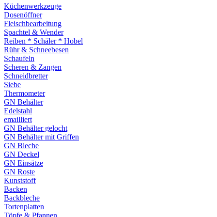
Küchenwerkzeuge
Dosenöffner
Fleischbearbeitung
Spachtel & Wender
Reiben * Schäler * Hobel
Rühr & Schneebesen
Schaufeln
Scheren & Zangen
Schneidbretter
Siebe
Thermometer
GN Behälter
Edelstahl
emailliert
GN Behälter gelocht
GN Behälter mit Griffen
GN Bleche
GN Deckel
GN Einsätze
GN Roste
Kunststoff
Backen
Backbleche
Tortenplatten
Töpfe & Pfannen