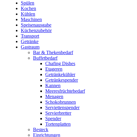
Spülen
Kochen
Kühlen
Maschinen
Speisenausgabe
Küchenzubehör
Transport
Getränke
Gastraum
Bar & Thekenbedarf
Buffetbedarf
Chafing Dishes
Etageren
Getränkekühler
Getränkespender
Kannen
Meeresfrüchtebedarf
Menagen
Schokobrunnen
Serviettenspender
Servierbretter
Spender
Tortenplatten
Besteck
Einrichtungen