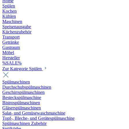
Home
Spülen
Kochen
Kühlen
Maschinen
Speisenausgabe
Küchenzubehör
Transport
Getränke
Gastraum
Möbel
Hersteller
%SALE%
Zur Kategorie Spülen
Spülmaschinen
Durchschubspülmaschinen
Geschirrspülmaschinen
Besteckspülmaschine
Bistrospülmaschinen
Gläserspülmaschinen
Salat- und Gemüsewaschmaschine
Topf-, Bleche- und Gerätespülmaschine
Spülmaschinen Zubehör
Spülkörbe