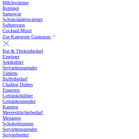
Milchwärmer
Reiniger
Samowar
Schokoladenwärmer
Saftpressen
Cocktail Mixer
Zur Kategorie Gastraum
Bar & Thekenbedarf
Eiseimer
Sektkühler
Serviettenspender
Tabletts
Buffetbedarf
Chafing Dishes
Etageren
Getränkekühler
Getränkespender
Kannen
Meeresfrüchtebedarf
Menagen
Schokobrunnen
Serviettenspender
Servierbretter