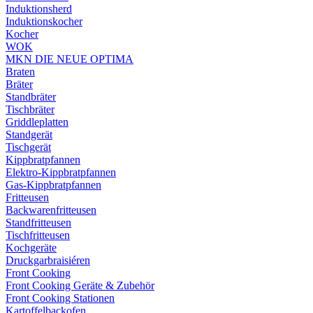
Induktionsherd
Induktionskocher
Kocher
WOK
MKN DIE NEUE OPTIMA
Braten
Bräter
Standbräter
Tischbräter
Griddleplatten
Standgerät
Tischgerät
Kippbratpfannen
Elektro-Kippbratpfannen
Gas-Kippbratpfannen
Fritteusen
Backwarenfritteusen
Standfritteusen
Tischfritteusen
Kochgeräte
Druckgarbraisiéren
Front Cooking
Front Cooking Geräte & Zubehör
Front Cooking Stationen
Kartoffelbackofen