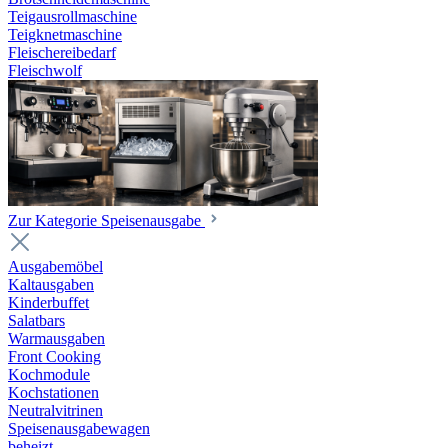
Teigausrollmaschine
Teigknetmaschine
Fleischereibedarf
Fleischwolf
Zur Kategorie Speisenausgabe
Ausgabemöbel
Kaltausgaben
Kinderbuffet
Salatbars
Warmausgaben
Front Cooking
Kochmodule
Kochstationen
Neutralvitrinen
Speisenausgabewagen
beheizt