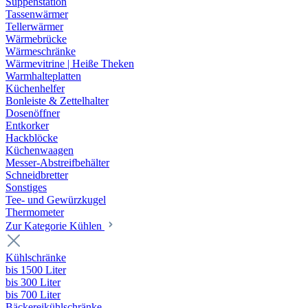
Suppenstation
Tassenwärmer
Tellerwärmer
Wärmebrücke
Wärmeschränke
Wärmevitrine | Heiße Theken
Warmhalteplatten
Küchenhelfer
Bonleiste & Zettelhalter
Dosenöffner
Entkorker
Hackblöcke
Küchenwaagen
Messer-Abstreifbehälter
Schneidbretter
Sonstiges
Tee- und Gewürzkugel
Thermometer
Zur Kategorie Kühlen
Kühlschränke
bis 1500 Liter
bis 300 Liter
bis 700 Liter
Bäckereikühlschränke