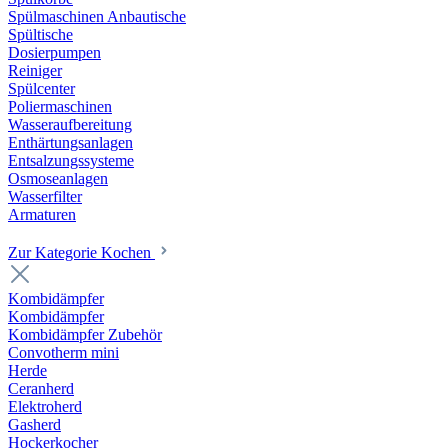
Spülmaschinen Anbautische
Spültische
Dosierpumpen
Reiniger
Spülcenter
Poliermaschinen
Wasseraufbereitung
Enthärtungsanlagen
Entsalzungssysteme
Osmoseanlagen
Wasserfilter
Armaturen
Zur Kategorie Kochen
Kombidämpfer
Kombidämpfer
Kombidämpfer Zubehör
Convotherm mini
Herde
Ceranherd
Elektroherd
Gasherd
Hockerkocher