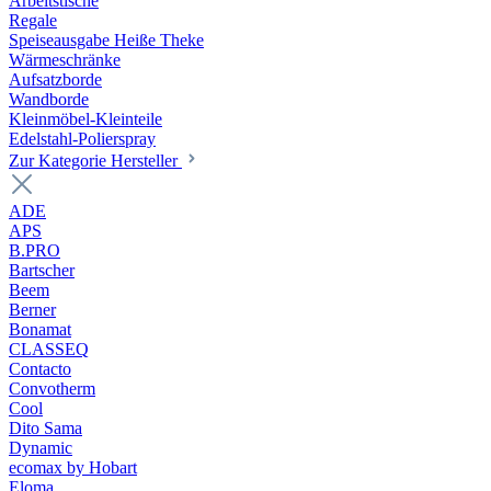
Arbeitstische
Regale
Speiseausgabe Heiße Theke
Wärmeschränke
Aufsatzborde
Wandborde
Kleinmöbel-Kleinteile
Edelstahl-Polierspray
Zur Kategorie Hersteller
ADE
APS
B.PRO
Bartscher
Beem
Berner
Bonamat
CLASSEQ
Contacto
Convotherm
Cool
Dito Sama
Dynamic
ecomax by Hobart
Eloma