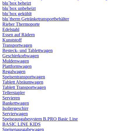
blu´box beheizt
blu´box unbeheizt
blu´box gekühlt
blu´therm Getränketransportbehälter
Rieber Thermoporte
Edelstahl
Essen auf Rädern
Kunststoff
Transportwagen
Besteck- und Tablettwagen
Geschirrkorbwagen
Muldenwagen
Plattformwagen
Regalwagen
Speisentransportwagen
Tablett Abräumwagen
Tablett Transportwagen
Tellerstapler
Servieren
Bankettwagen
Isoliergeschirr
Servierwagen
Speiseausgabesystem B.PRO Basic Line
BASIC LINE KIDS
Speisenausgabewagen