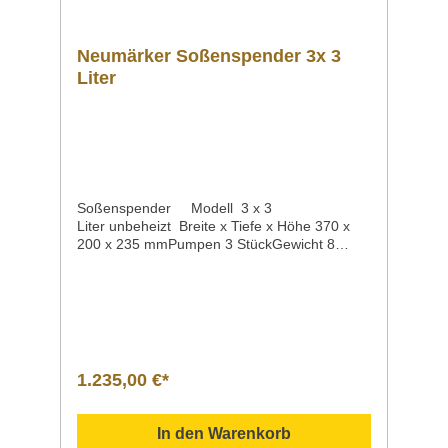
Neumärker Soßenspender 3x 3
Liter
Soßenspender Modell 3 x 3
Liter unbeheizt Breite x Tiefe x Höhe 370 x
200 x 235 mmPumpen 3 StückGewicht 8
kgArtikelnummer 05-51533 Der praktische
Spender portioniert zuverlässig Ihre Soßen
und Dressings. der Spender eignet sich
hervorragend für den Selbstbedienungs-
Bereichspendet zuverlässig Ketchup,
Mayonnaise, Senf oder passierte
Soßenbestehend aus
1.235,00 €*
Edelstahl Lieferumfang:3 Pumpenunbeheizte
Ausführungdie dreii Behälter sind aus
Kunststoff
In den Warenkorb
gefertigtherausnehmbarFassungsvermögen à