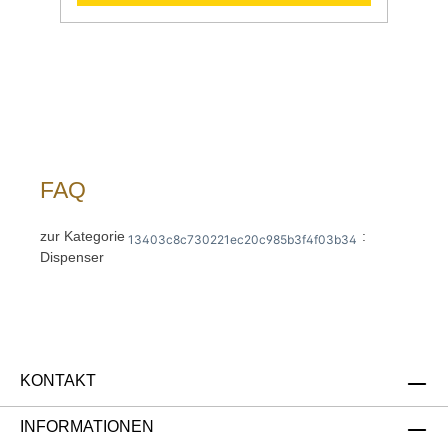
3 Liter Inhalt Datenblatt Sollten Fragen zu
unseren Produkten aufkommen, scheuen Sie
sich nicht, uns zu kontaktieren. Senden Sie
uns gern eine Mail an info@gastro-gross.com
oder melden Sie sich per Telefon unter +49
3586 40 40 02! Neumärker Katalog
2026 4022955515336
FAQ
zur Kategorie
:
13403c8c730221ec20c985b3f4f03b34
Dispenser
KONTAKT
INFORMATIONEN