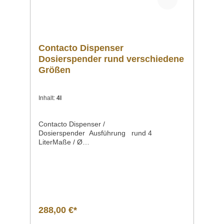
Contacto Dispenser
Dosierspender rund verschiedene
Größen
Inhalt:
4l
Contacto Dispenser /
Dosierspender Ausführung rund 4
LiterMaße / Ø
innenBehälterhöhe 17,6 cm 19,0
cm Volumen 4
LiterArtikelnummer 3050/004 Beschreibung E
inbaugeeigneter, sehr hygienischer und
praktikabler Dispenser: ganz aus Edelstahl
18/10selbstansaugende Pumpeeinstellbare
Dosiermengeschwenkbarer
288,00 €*
Auslaufhahnthekeneinbaufähighitzeresistent
bis +70°Cmit Griff-Laschen Vergleich