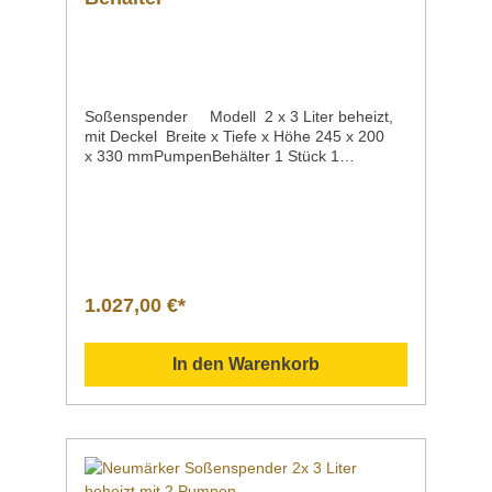
Soßenspender Modell 2 x 3 Liter beheizt,
mit Deckel Breite x Tiefe x Höhe 245 x 200
x 330 mmPumpenBehälter 1 Stück 1
StückGewicht 8 kgArtikelnummer 05-51531
Der praktische Spender hält Ihre Soßen
zuverlässig warm und bringt sie wie
gewünscht portioniert auf den Teller. es eignet
sich hervorragend für den Selbstbedienungs-
Bereichspendet zuverlässig Ketchup,
Mayonnaise, Senf oder andere
1.027,00 €*
Soßenbestehend aus
Edelstahl Lieferumfang:1 Pumpe1 Behälter
mit Deckelfunktioniert per Wasserbad der
In den Warenkorb
Regler stellt Temperaturen von 0 bis 85°C
eindas Gerät verfügt über einen
Überhitzungsschutz die zwei Behälter sind aus
Kunststoff gefertigtherausnehmbarà 3 Liter
Inhalt Datenblatt Sollten Fragen zu unseren
Produkten aufkommen, scheuen Sie sich
nicht, uns zu kontaktieren. Senden Sie uns