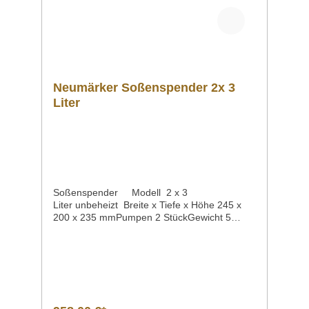
Neumärker Soßenspender 2x 3
Liter
Soßenspender Modell 2 x 3
Liter unbeheizt Breite x Tiefe x Höhe 245 x
200 x 235 mmPumpen 2 StückGewicht 5
kgArtikelnummer 05-51532 Der praktische
Spender portioniert Ihre Soßen
zuverlässig. es eignet sich hervorragend für
den Selbstbedienungs-Bereichspendet
zuverlässig Ketchup, Mayonnaise, Senf oder
andere Soßenbestehend aus
Edelstahl Lieferumfang:2 Pumpenunbeheizte