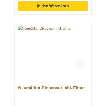
Anleitung Hilfe Handbuch Daten Einsatzgebiet
In den Warenkorb
Verwendung Sollten Sie weitere Fragen zu
unseren Produkten haben, können Sie uns
gern per Mail unter info@gastro-gross.com
oder per Telefon unter +49 3586 40 40 02
kontaktieren!
Neumärker Dispenser inkl. Eimer