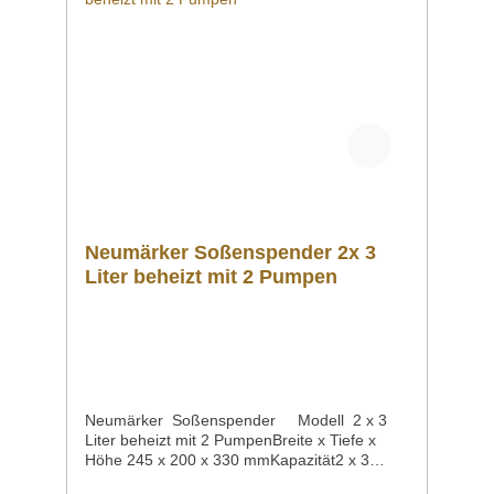
gern eine Mail an info@gastro-gross.com
oder melden Sie sich per Telefon unter +49
3586 40 40 02! Neumärker Katalog
2026 4022955010671
Neumärker Soßenspender 2x 3
Liter beheizt mit 2 Pumpen
Neumärker Soßenspender Modell 2 x 3
Liter beheizt mit 2 PumpenBreite x Tiefe x
Höhe 245 x 200 x 330 mmKapazität2 x 3
LiterAnschlusswerte 230 V 50 Hz 1,2