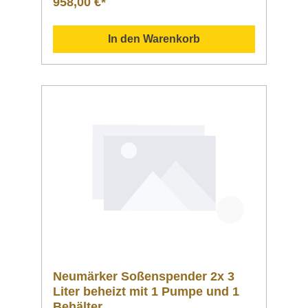
958,00 €*
Ausführungdie zwei Behälter sind aus
Kunststoff gefertigtherausnehmbarà 3 Liter
Inhalt Datenblatt Sollten Fragen zu unseren
In den Warenkorb
Produkten aufkommen, scheuen Sie sich
nicht, uns zu kontaktieren. Senden Sie uns
gern eine Mail an info@gastro-gross.com
oder melden Sie sich per Telefon unter +49
3586 40 40 02! Neumärker Katalog
2026 4022955515329
Neumärker Soßenspender 2x 3
Liter beheizt mit 1 Pumpe und 1
Behälter