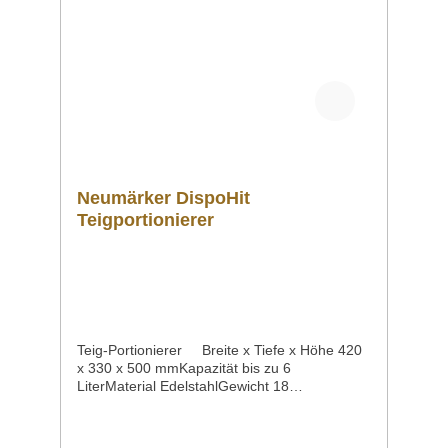
Neumärker DispoHit
Teigportionierer
Teig-Portionierer Breite x Tiefe x Höhe 420
x 330 x 500 mmKapazität bis zu 6
LiterMaterial EdelstahlGewicht 18
kgArtikelnummer 05-40251N Dank dieses
schwenkbaren Dosierers tropft kein Teig mehr
daneben. So lässt sich Teig und auch Geld