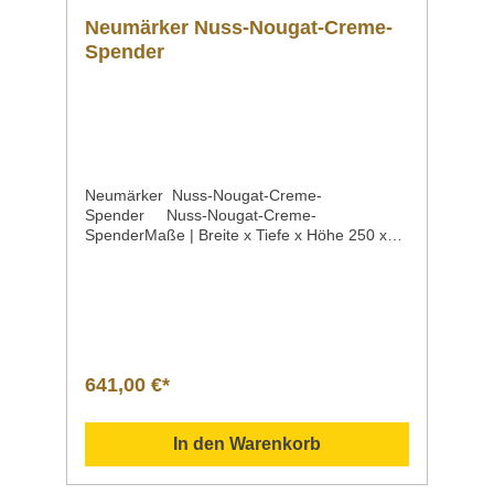
Neumärker Nuss-Nougat-Creme-
Spender
Neumärker Nuss-Nougat-Creme-
Spender Nuss-Nougat-Creme-
SpenderMaße | Breite x Tiefe x Höhe 250 x
245 x 447 mmMaterial hochwertiger
Kunststoff Spannung | Netzfrequenz | elektr.
Leistung 230 V | 50 Hz | 200 WInhalt |
Kapazität 3 LiterGewicht 3,5 kgArtikelnummer
05-40270-W Praktische Pumpe zum
Portionieren von Nuss-Nougat-Creme.
Besonders einfach: Die original 3-Liter-Eimer
641,00 €*
von Nutella® können komplett in den Spender
gestellt werden. Die Nuss-Nougat-Creme
wird erwärmt und lässt sich direkt auf Waffeln
In den Warenkorb
oder Crêpes geben. DatenblattSollten
Fragen zu unseren Produkten aufkommen,
scheuen Sie sich nicht, uns zu kontaktieren.