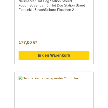
Neumärker Hot Dog Station Streed
Food Soßenbar für Hot Dog Station Street
Foodinkl. 3 nachfüllbare Flaschen 2
ZangenArtikelnummer 05-50836 Passende
Soßenbar zur Hot-Dog Station Street
FoodInkl. 3 nachfüllbare Flaschen und 2
Zangen *Hot-Dog- und Brötchenwärmer nicht
im Lieferumfang enthalten DatenblattSollten
Fragen zu unseren Produkten aufkommen,
scheuen Sie sich nicht, uns zu kontaktieren.
177,00 €*
Senden Sie uns gern eine Mail an
info@gastro-gross.com oder melden Sie sich
per Telefon unter +49 3586 40 40
In den Warenkorb
02! Neumärker Katalog
2026 4022955010657