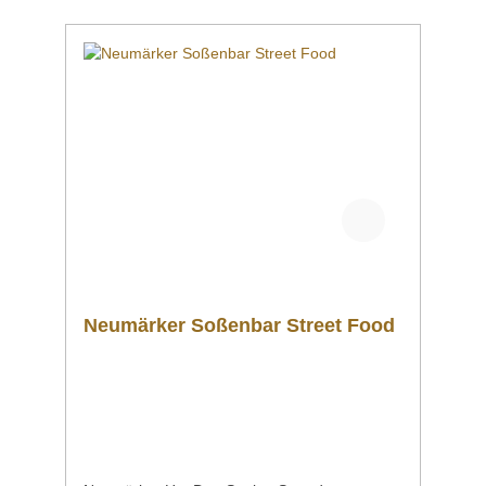
Senden Sie uns gern eine Mail an
info@gastro-gross.com oder melden Sie sich
per Telefon unter +49 3586 40 40
02! Neumärker Katalog
2026 4022955010466
Neumärker Soßenbar Street Food