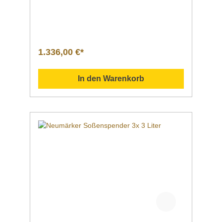
kWGewicht 8 kgArtikelnummer 05-51534
Dieser beheizte Soßenspender hält
zuverlässig und konstant Ihre Soßen
warm. für Selbstbedienung geeignetfür
Ketchup, Mayonnaise, Senf oder andere
Soßen hergestellt aus Edelstahl 2
1.336,00 €*
Pumpen Funktionsweise mit Wasserbad mit
Regler von 0 bis 85°C mit
Überhitzungsschutz 2 herausnehmbare
In den Warenkorb
Kunststoffbehälter à 3 Liter Inhalt
Datenblatt Sollten Fragen zu unseren
Produkten aufkommen, scheuen Sie sich
nicht, uns zu kontaktieren. Senden Sie uns
gern eine Mail an info@gastro-gross.com
oder melden Sie sich per Telefon unter +49
3586 40 40 02! Neumärker Katalog
2026 4022955010664