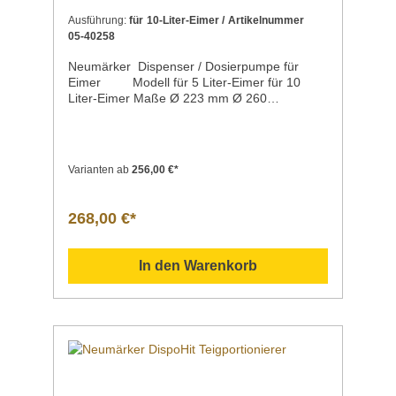
Ausführung:
für 10-Liter-Eimer / Artikelnummer
05-40258
Neumärker Dispenser / Dosierpumpe für
Eimer Modell für 5 Liter-Eimer für 10
Liter-Eimer Maße Ø 223 mm Ø 260
mmKapazität 5 Liter / Eimer inklusive 10
Liter / Eimer inklusive Gewicht 2 kg 2
kgArtikelnummer 05-40257 05-40258 "
" Erleichtern Sie sich die Arbeit und bieten Sie
Varianten ab
256,00 €*
Ihren Kunden die Möglichkeit zur
Selbstbedienung ... für Selbstbedienung
geeignet für Ketchup, Mayonnaise, Senf oder
268,00 €*
andere Soßen komplett aus
Edelstahl inklusive Eimer aus Kunststoff
Datenblatt Sollten Fragen zu unseren
In den Warenkorb
Produkten aufkommen, scheuen Sie sich
nicht, uns zu kontaktieren. Senden Sie uns
gern eine Mail an info@gastro-gross.com
oder melden Sie sich per Telefon unter +49
3586 40 40 02! Neumärker Katalog
2026 4022955402582