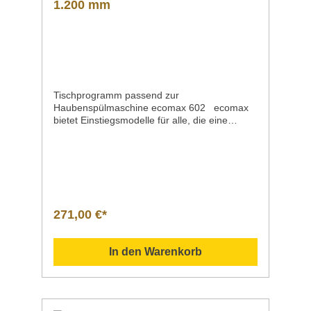
1.200 mm
Tischprogramm passend zur
Haubenspülmaschine ecomax 602 ecomax
bietet Einstiegsmodelle für alle, die eine
preiswerte Spülmaschine für den
gewerblichen Einsatz suchen. Dieses
passende Abstellbord kann zusätzlich in
denTischunterbau eingesetzt werden.
Das Bord ist in 2 Breiten erhältlich:
Artikelnummer: ML77052 700 mm breit
Artikelnummer: ML77054 1200 mm breit
271,00 €*
Saubere Leistung - Made in GERMANY
Das Offenburger Unternehmen HOBART
ermöglicht mit seinen ecomax-
In den Warenkorb
Maschinen Gastronomen, Hoteliers und
Gemeinschaftsverpflegern einen preiswerten
Einstieg in die gewerbliche Spültechnik und
setzt in diesem Segment neue
Qualitätsmaßstäbe. Diese Linie steht für