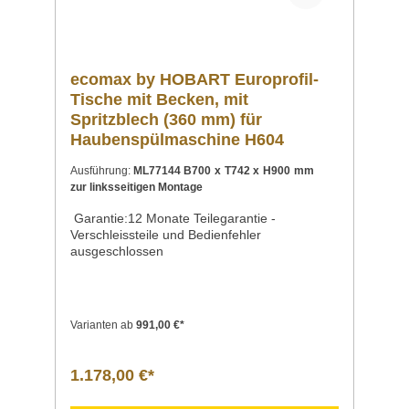
Fachhandels geworden. Zur ecomax by
HOBART Linie gehören die
Gläserspülmaschine ecomax G404, die
Geschirrspülmaschine ecomax F504 und die
Haubenspülmaschine ecomax H604. Sie sind
ecomax by HOBART Europroﬁl-
ideale Helfer für Bars, Bistros, kleine
Tische mit Becken, mit
Gastronomiebetriebe, Bäckereien mit
Snackangebot und Kindertagesstätten und
Spritzblech (360 mm) für
überzeugen durch eine robuste Verarbeitung,
Haubenspülmaschine H604
bedienerfreundliche Handhabung und ein
hervorragendes Preis-Leistungs-Verhältnis.
Ausführung:
ML77144 B700 x T742 x H900 mm
Garantie:12 Monate Teilegarantie -
zur linksseitigen Montage
Verschleissteile und Bedienfehler
ausgeschlossen
Garantie:12 Monate Teilegarantie -
Verschleissteile und Bedienfehler
ausgeschlossen
Varianten ab
991,00 €*
1.178,00 €*