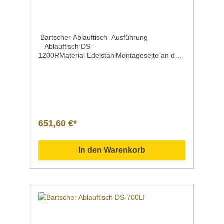
Bartscher Ablauftisch Ausführung
Ablauftisch DS-
1200RMaterial EdelstahlMontageseite an der
Spülmaschine rechtsSpritzschutz 110
mmEigenschaften mit Grundboden |
Maße: B 1150 x T 500 mm mit
Spritzschutz Maße | Breite x Tiefe x
HöheHöhenverstellbar 1200 x 720 x 850
mm von 860 bis 930 mmGewicht 21,8
kgArtikelnummer 109749 Beschreibung Bart
651,60 €*
scher | Ablauftisch DS-1200R Der 1,2 m breite
Ablauftisch ist ausgelegt für den rechtsseitigen
Anbau an die Bartscher
In den Warenkorb
Durchschubspülmaschinen DS. Ein
Grundboden bietet Abstellfläche für
Spülkörbe. Downloadbereich /
Informationsmaterial Nachfolgend können Sie
sich zusätzliche Informationen zum Produkt
als PDF herunterladen. Datenblatt Sollten Sie
weitere Fragen zu unseren Produkten haben,
können Sie uns gern per Mail unter