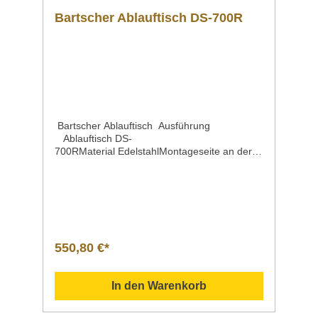
Bartscher Ablauftisch DS-700R
Bartscher Ablauftisch Ausführung
Ablauftisch DS-
700RMaterial EdelstahlMontageseite an der
Spülmaschine rechtsSpritzschutz 110
mmEigenschaften mit Grundboden |
Maße: B 650 x T 500 mm mit
Spritzschutz Maße | Breite x Tiefe x
HöheHöhenverstellbar 700 x 720 x 850
mm von 860 bis 930 mmGewicht 14,6
kgArtikelnummer 109746 Beschreibung Bart
550,80 €*
scher | Ablauftisch DS-700R Der 70 cm breite
Ablauftisch ist ausgelegt für den rechtsseitigen
Anbau an die Bartscher
In den Warenkorb
Durchschubspülmaschinen DS. Ein
Grundboden bietet Abstellfläche für
Spülkörbe. Downloadbereich /