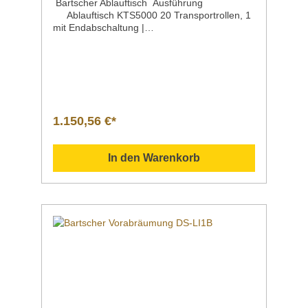
Bartscher Ablauftisch Ausführung
Ablauftisch KTS5000 20 Transportrollen, 1
mit Endabschaltung |
SensorMaterial EdelstahlMontageseite an der
Spülmaschine linksWasserablauf 1 1/2"Maße |
Breite x Tiefe x HöheHöhenverstellbar 1600 x
645 x 900 mm von 900 bis 950
mmGewicht 26,3
kgArtikelnummer 110626 Beschreibung Barts
cher | Ablauftisch KTS5000 Der Ablauftisch mit
1.150,56 €*
Transportrollen ist die perfekte Ergänzung zur
Korbtransportspülmaschine KTS5000. Für
einen reibungslosen Betrieb sorgen die 20
In den Warenkorb
Transportrollen. Dank des integrierten
Sensors stoppt das Transportband der
KTS500 automatisch bei einem vollen
Ablauftisch.. Downloadbereich /
Informationsmaterial Nachfolgend können Sie
sich zusätzliche Informationen zum Produkt
als PDF
herunterladen. DatenblattBedienanleitung Sol
lten Sie weitere Fragen zu unseren Produkten
haben, können Sie uns gern per Mail unter
info@gastro-gross.com oder per Telefon unter
+49 3586 40 40 02 kontaktieren!