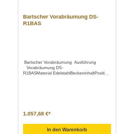
Bartscher Vorabräumung DS-
R1BAS
Bartscher Vorabräumung Ausführung
Vorabräumung DS-
R1BASMaterial EdelstahlBeckeninhaltPosition
des SpülbeckensBeckenmaße | Breite x Tiefe
x Höhe 50 Liter links 500 x 400 x 250
mmMontageseite an der
Spülmaschine rechtsWasserablauf 1
1/2"Spritzschutz 110 mmEigenschaften mit
Grundboden | Maße: B 685 x T 500 mm mit
Spritzschutz mit Abfallschacht mit
1.057,68 €*
Gummimanschette mit SpüleMaße | Breite x
Tiefe x HöheHöhenverstellbar 1200 x 720 x
850 mm von 860 bis 930 mmGewicht 22,4
In den Warenkorb
kgArtikelnummer 109743 Beschreibung Bart