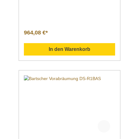
x Höhe 50 Liter links 500 x 400 x 250
mmMontageseite an der
Spülmaschine rechtsWasserablauf 1
1/2"Spritzschutz 110 mmEigenschaften mit
Grundboden | Maße: B 1150 x T 500
mm mit Spritzschutz mit SpüleMaße | Breite
964,08 €*
x Tiefe x HöheHöhenverstellbar 1200 x 720 x
850 mm von 860 bis 930 mmGewicht 23,6
kgArtikelnummer 109741 Beschreibung Bart
In den Warenkorb
scher | Vorabräumung DS-R1B Die 1,2 m
breite Vorabräumung mit Spüle ist ausgelegt
für den rechtsseitigen Anbau an die Bartscher
Durchschubspülmaschinen DS. Ein
Grundboden bietet Abstellfläche für
Spülkörbe. Downloadbereich /
Informationsmaterial Nachfolgend können Sie
sich zusätzliche Informationen zum Produkt
als PDF herunterladen. Datenblatt Sollten Sie
weitere Fragen zu unseren Produkten haben,
können Sie uns gern per Mail unter
info@gastro-gross.com oder per Telefon unter
+49 3586 40 40 02 kontaktieren!