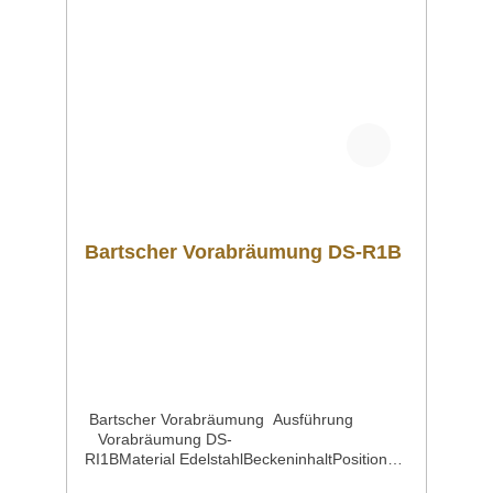
Spülkörbe. Downloadbereich /
Informationsmaterial Nachfolgend können Sie
sich zusätzliche Informationen zum Produkt
als PDF herunterladen. Datenblatt Sollten Sie
weitere Fragen zu unseren Produkten haben,
können Sie uns gern per Mail unter
info@gastro-gross.com oder per Telefon unter
+49 3586 40 40 02 kontaktieren!
Bartscher Vorabräumung DS-R1B
Bartscher Vorabräumung Ausführung
Vorabräumung DS-
RI1BMaterial EdelstahlBeckeninhaltPosition
des SpülbeckensBeckenmaße | Breite x Tiefe