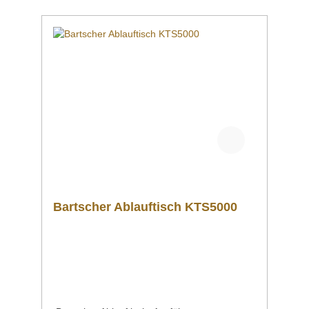
Informationsmaterial Nachfolgend können Sie
sich zusätzliche Informationen zum Produkt
als PDF herunterladen. Datenblatt Sollten Sie
weitere Fragen zu unseren Produkten haben,
können Sie uns gern per Mail unter
info@gastro-gross.com oder per Telefon unter
+49 3586 40 40 02 kontaktieren!
Bartscher Ablauftisch KTS5000