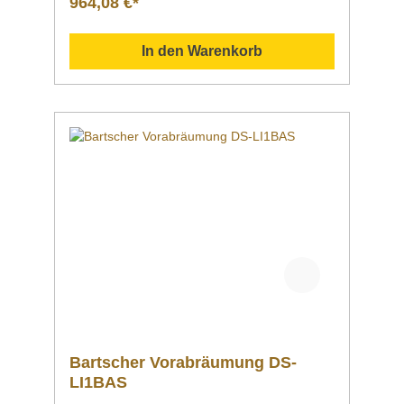
964,08 €*
x Tiefe x HöheHöhenverstellbar 1200 x 720 x
850 mm von 860 bis 930 mmGewicht 23,6
kgArtikelnummer 109740 Beschreibung Bart
In den Warenkorb
scher | Vorabräumung DS-LI1B Die 1,2 m
breite Vorabräumung mit Spüle ist ausgelegt
für den linksseitigen Anbau an die Bartscher
Durchschubspülmaschinen DS. Ein
Grundboden bietet Abstellfläche für
Spülkörbe. Downloadbereich /
Informationsmaterial Nachfolgend können Sie
sich zusätzliche Informationen zum Produkt
als PDF herunterladen. Datenblatt Sollten Sie
weitere Fragen zu unseren Produkten haben,
können Sie uns gern per Mail unter
info@gastro-gross.com oder per Telefon unter
+49 3586 40 40 02 kontaktieren!
Bartscher Vorabräumung DS-
LI1BAS