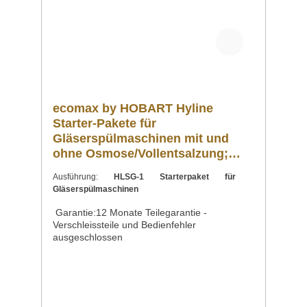
etc. Downloadbereich /
Informationsmaterial Nachfolgend können Sie
sich zusätzliche Informationen zum Produkt
als PDF herunterladen. Datenblatt Sollten Sie
weitere Fragen zu unseren Produkten haben,
können Sie uns gern per Mail unter
info@gastro-gross.com oder per Telefon unter
+49 3586 40 40 02 kontaktieren!
ecomax by HOBART Hyline
Starter-Pakete für
Gläserspülmaschinen mit und
ohne Osmose/Vollentsalzung;
Geschirr- und
Ausführung:
HLSG-1 Starterpaket für
Universalspülmaschinen
Gläserspülmaschinen
Garantie:12 Monate Teilegarantie -
Verschleissteile und Bedienfehler
ausgeschlossen