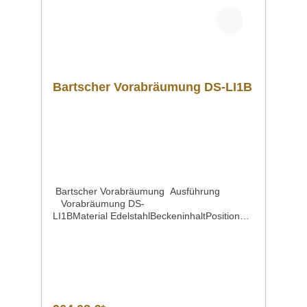
Bartscher Vorabräumung DS-LI1B
Bartscher Vorabräumung Ausführung
Vorabräumung DS-
LI1BMaterial EdelstahlBeckeninhaltPosition
des SpülbeckensBeckenmaße | Breite x Tiefe
x Höhe 50 Liter rechts 500 x 400 x 250
mmMontageseite an der
Spülmaschine linksWasserablauf 1
1/2"Spritzschutz 110 mmEigenschaften mit
Grundboden | Maße: B 1150 x T 500
mm mit Spritzschutz mit SpüleMaße | Breite