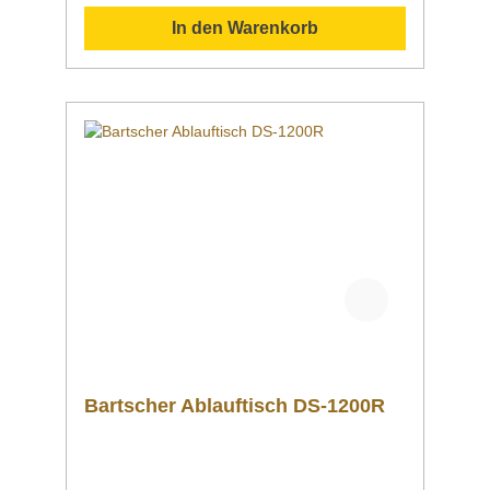
linksseitigen Anbau an die Bartscher
In den Warenkorb
Durchschubspülmaschinen DS. Ein
Grundboden bietet Abstellfläche für
Spülkörbe. Downloadbereich /
Informationsmaterial Nachfolgend können Sie
sich zusätzliche Informationen zum Produkt
als PDF herunterladen. Datenblatt Sollten Sie
weitere Fragen zu unseren Produkten haben,
können Sie uns gern per Mail unter
info@gastro-gross.com oder per Telefon unter
+49 3586 40 40 02 kontaktieren! Sollten Sie
weitere Fragen zu unseren Produkten haben,
können Sie uns gern per Mail unter
info@gastro-gross.com oder per Telefon unter
+49 3586 40 40 02 kontaktieren!
Bartscher Ablauftisch DS-1200R