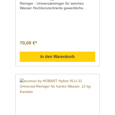
Reiniger - Universalreiniger für weiches
Wasser Hochkonzentrierte gewerbliche
Flüssigreiniger für den Einsatz in
gewerblichen Spülmaschinen. Sie sind durch
ihre besonders ergiebige Formel sehr
sparsam im Verbrauch. HLU-30 Dieser
hochalkalische Universal-Reiniger mit
Aktivchlor verfügt über eine sehr hohe
Reinigungseigenschaft und gutem Stärke- und
70,00 €*
sehr gutem Fettlösevermögen. Außerdem
arbeitet er mit einer optimalen
Kalkbindeformel und besitzt eine sehr gute
In den Warenkorb
Bleichwirkung. So entfernt er effizient
angetrocknete Speisereste, Kaffee und
Teerückstände und andere färbende
Lebensmittel. Sehr universell einsetzbar
eignet sich HLU-30 für alle Arten von Geschirr,
Glas, Edelstahl und Besteck. Nicht
anzuwenden ist er für Aluminium oder
Leichtmetalllegierungen! Konzipiert für den
Einsatz bei weichem bis mittelhartem Wasser.
HLU-30 enthält kein NTA (Nitrilotriessigsäure).
Ideale Ergebnisse erziehlen Sie in
Kombination mit dem Universal-Klarspüler
HLU-3000. Reiniger HLU-30 Inhalt: 12 kg-