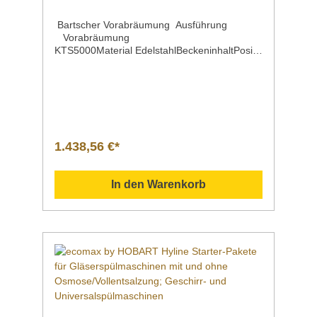
Bartscher Vorabräumung Ausführung
Vorabräumung
KTS5000Material EdelstahlBeckeninhaltPositi
on des SpülbeckensBeckenmaße | Breite x
Tiefe x Höhe 50 Liter links 500 x 400 x 250
mmMontageseite an der
Spülmaschine rechtsWasserablauf 1
1/2"Spritzschutz 140 mmEigenschaften mit
Grundboden | Maße: B 835 x T 740 mm mit
Spritzschutz mit Abfallschacht, mit
1.438,56 €*
Gummimanschette mit Spüle Bohrung für
Spülaramatur, Ø 30 mmMaße | Breite x Tiefe
x HöheHöhenverstellbar 1500 x 730 x 900
In den Warenkorb
mm von 900 bis 950 mmGewicht 32,4
kgArtikelnummer 110625 Beschreibung Barts
cher | Vorabräumung
KTS5000 Vorabräumung mit Spüle und
Abfallschacht passend zur
Korbtransportspülmaschine KTS5000 für
perfekt vorgereinigtes Geschirr, Tabletts oder
Backbleche. Der Grundboden unterhalb der
Spüle bietet Platz für die Lagerung von
Spülkörben, Tablettkörben, Besteckköchern