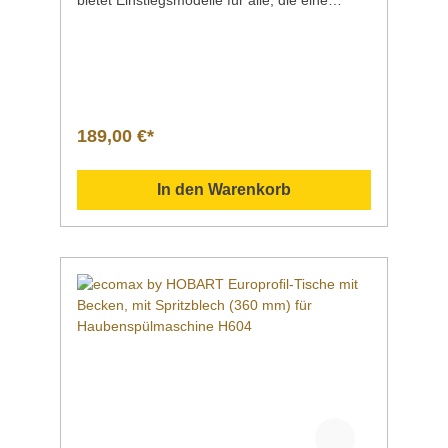
preiswerte Spülmaschine für den
gewerblichen Einsatz suchen. Dieses
passende Abstellbord kann zusätzlich in
denTischunterbau eingesetzt werden.
Das Bord ist in 2 Breiten erhältlich:
Artikelnummer: ML77052 700 mm breit
Artikelnummer: ML77054 1200 mm breit
189,00 €*
Saubere Leistung - Made in GERMANY
Das Offenburger Unternehmen HOBART
ermöglicht mit seinen ecomax-
In den Warenkorb
Maschinen Gastronomen, Hoteliers und
Gemeinschaftsverpflegern einen preiswerten
Einstieg in die gewerbliche Spültechnik und
setzt in diesem Segment neue
Qualitätsmaßstäbe. Diese Linie steht für
Zuverlässigkeit, Professionalität und
Budgetbewusstsein und bietet dennoch
Qualität „Made in Germany“. So
beweist Hobart einmal mehr sein gutes
Gespür für die Bedürfnisse und Wünsche der
Kunden. Die Reaktionen des Fachhandels auf
die ecomax by HOBART Linie sind durchweg
positiv. Bundesweit ist sie bereits ein fester
Bestandteil des Produktprogramms des