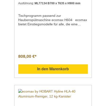
Ausführung:
ML77134 B700 x T635 x H900 mm
Tischprogramm passend zur
Haubenspülmaschine ecomax H604 ecomax
bietet Einstiegsmodelle für alle, die eine
preiswerte Spülmaschine für den
gewerblichen Einsatz suchen. Die Fakten:
Dieser Europrofil-Tisch ist ohne Becken und
ohne Spritzschutz. Somit kann er links oder
rechts an der Maschine angebracht werden.
Der verstärkte Unterbau ist offen und mit
einem 3-seitigen Korbführungsprofil
808,00 €*
ausgestattet. Ein integriertes Gefälle zur
Maschine hin erleichtert die anfallenden
Arbeitsgänge. Der Unterbau ist aus einem
In den Warenkorb
robusten Chrom-Nickel-Vierkantprofilgestell
gefertigt. Die Schraubstollen (Füße) bestehen
aus Kunststoff und sind praktisch
höhenverstellbar. Zusätzlich kann ein
passendes Abstellboard in
denTischunterbau eingesetzt werden (separat
bestellbar). Dieser Tisch ist in 2 Größen
erhältlich: Breite x Tiefe x Höhe: Ausführung -
Artikelnummer: ML77134 700 mm x 635