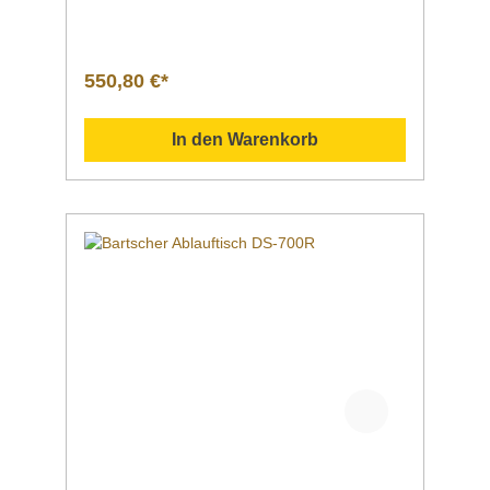
Spritzschutz Maße | Breite x Tiefe x
HöheHöhenverstellbar 700 x 720 x 850
mm von 860 bis 930 mmGewicht 14,6
kgArtikelnummer 109745 Beschreibung Bart
550,80 €*
scher | Ablauftisch DS-700LI Der 70 cm breite
Ablauftisch ist ausgelegt für den linksseitigen
Anbau an die Bartscher
In den Warenkorb
Durchschubspülmaschinen DS. Ein
Grundboden bietet Abstellfläche für
Spülkörbe. Downloadbereich /
Informationsmaterial Nachfolgend können Sie
sich zusätzliche Informationen zum Produkt
als PDF herunterladen. Datenblatt Sollten Sie
weitere Fragen zu unseren Produkten haben,
können Sie uns gern per Mail unter
info@gastro-gross.com oder per Telefon unter
+49 3586 40 40 02 kontaktieren!