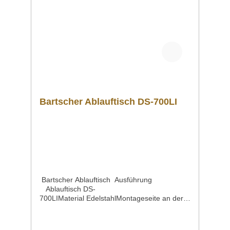
info@gastro-gross.com oder per Telefon unter
+49 3586 40 40 02 kontaktieren!
Bartscher Ablauftisch DS-700LI
Bartscher Ablauftisch Ausführung
Ablauftisch DS-
700LIMaterial EdelstahlMontageseite an der
Spülmaschine linksSpritzschutz 110
mmEigenschaften mit Grundboden |
Maße: B 650 x T 500 mm mit