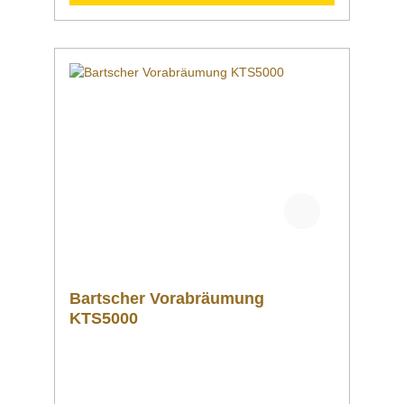
scher | Vorabräumung DS-R1BAS Die 1,2 m
breite Vorabräumung mit Spüle und
Abfallschacht ist ausgelegt für den
rechtsseitigen Anbau an die Bartscher
Durchschubspülmaschinen DS. Ein
Grundboden bietet Abstellfläche für
Spülkörbe. Downloadbereich /
Informationsmaterial Nachfolgend können Sie
sich zusätzliche Informationen zum Produkt
als PDF herunterladen. Datenblatt Sollten Sie
weitere Fragen zu unseren Produkten haben,
können Sie uns gern per Mail unter
info@gastro-gross.com oder per Telefon unter
+49 3586 40 40 02 kontaktieren!
Bartscher Vorabräumung
KTS5000