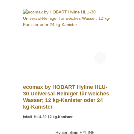
ideale Helfer für Bars, Bistros, kleine
Gastronomiebetriebe, Bäckereien mit
Snackangebot und Kindertagesstätten und
überzeugen durch eine robuste Verarbeitung,
bedienerfreundliche Handhabung und ein
hervorragendes Preis-Leistungs-Verhältnis.
Garantie:12 Monate Teilegarantie -
Verschleissteile und Bedienfehler
ausgeschlossen
ecomax by HOBART Hyline HLU-
30 Universal-Reiniger für weiches
Wasser; 12 kg-Kanister oder 24
kg-Kanister
Inhalt:
HLU-30 12 kg-Kanister
Hygienelinie HYLINE