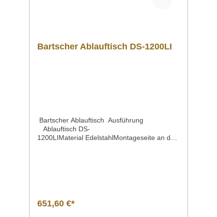
Bartscher Ablauftisch DS-1200LI
Bartscher Ablauftisch Ausführung
Ablauftisch DS-
1200LIMaterial EdelstahlMontageseite an der
Spülmaschine linksSpritzschutz 110
mmEigenschaften mit Grundboden |
Maße: B 1150 x T 500 mm mit
Spritzschutz Maße | Breite x Tiefe x
HöheHöhenverstellbar 1200 x 720 x 850
mm von 860 bis 930 mmGewicht 21,8
kgArtikelnummer 109747 Beschreibung Bart
651,60 €*
scher | Ablauftisch DS-1200LI Der 1,2 m
breite Ablauftisch ist ausgelegt für den