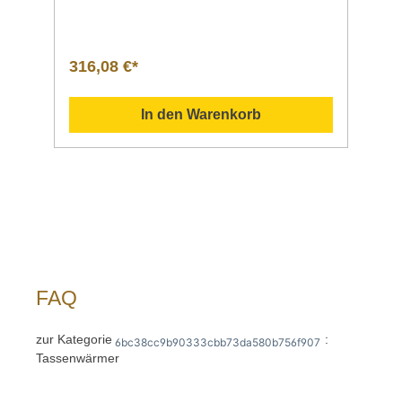
TassenMaße Stellfläche | Breite x
TiefeInnenhöhe 280 x 295 mm 175
mmBetriebsartAnschlusswert | Spannung |
Frequenz Elektro 0,14 kW | 230 V | 50/60
316,08 €*
HzTemperaturbereich bis
60°CEigenschaften mit Abstellfläche Maße |
Breite x Tiefe: 250 x 250
In den Warenkorb
mm Ein/Ausschalter Maße | Breite x Tiefe
x Höhe 320 x 350 x 545 mmGewicht 10,54
kgArtikelnummer 103076 Beschreibung Barts
cher | Tassenwärmer TA720 Vorgewärmte
Tassen für mehr Kaffeegenuss – Die getrennt
schaltbare Wärmezufuhr lässt sich für beide
Ebenen stufenlos regulieren. Kapazität 72
TassenTemperaturbereich bis
60°Cmit Abstellfläche Downloadbereich /
Informationsmaterial Nachfolgend können Sie
sich zusätzliche Informationen zum Produkt
FAQ
als PDF herunterladen. ">Datenblatt
Bedienungsanleitung Schaltplan
Explosionszeichnung/Ersatzteilliste Sollten
zur Kategorie
:
6bc38cc9b90333cbb73da580b756f907
Sie weitere Fragen zu unseren Produkten
Tassenwärmer
haben, können Sie uns gern per Mail unter
info@gastro-gross.com oder per Telefon unter
+49 3586 40 40 02 kontaktieren!