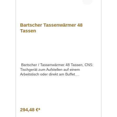
Bartscher Tassenwärmer 48
Tassen
Bartscher / Tassenwärmer 48 Tassen, CNS:
Tischgerät zum Aufstellen auf einem
Arbeitstisch oder direkt am Buffet.
Vorgewärmte Tassen - für mehr Kaffee-
Genuss! Tassen; Ø max. 90
mmTemperaturbereich 30°C bis
45°Cmit drehbarem Sockel
294,48 €*