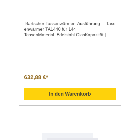
Bartscher Tassenwärmer Ausführung Tass
enwärmer TA1440 für 144
TassenMaterial Edelstahl GlasKapazität |
AufnahmefähigkeitEbenen 144 Tassen 3
beheizbare Ebenen Maße je Stellfläche
| Breite x TiefeInnenhöhe 280 x 335 mm 180
mmBetriebsartAnschlusswert | Spannung |
Frequenz Elektro 0,3 kW | 230 V | 50
HzTemperaturbereich 30°C bis
60°CEigenschaften mit 3
632,88 €*
Abstellflächen Schutzart
IPX4 Sicherheitsthermostat Ein/Ausschalter
Maße | Breite x Tiefe x Höhe 300 x 415 x
In den Warenkorb
540 mmGewicht 14,2
kgArtikelnummer 103079 Beschreibung Barts
cher | Tassenwärmer TA1440 Vorgewärmte
Tassen für mehr Kaffeegenuss – Auf den 3
beheizten Stellflächen können bis zu 144
Tassen auf die perfekte Tassentemperatur
gebracht werden. In dem eleganten
Tassenwärmer finden Kaffeebecher,