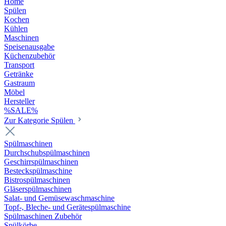
Home
Spülen
Kochen
Kühlen
Maschinen
Speisenausgabe
Küchenzubehör
Transport
Getränke
Gastraum
Möbel
Hersteller
%SALE%
Zur Kategorie Spülen
Spülmaschinen
Durchschubspülmaschinen
Geschirrspülmaschinen
Besteckspülmaschine
Bistrospülmaschinen
Gläserspülmaschinen
Salat- und Gemüsewaschmaschine
Topf-, Bleche- und Gerätespülmaschine
Spülmaschinen Zubehör
Spülkörbe