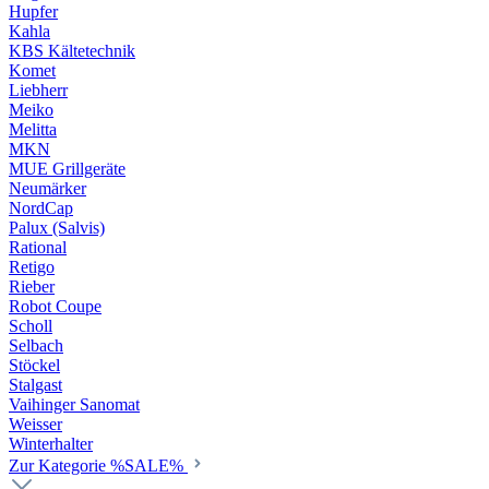
Hupfer
Kahla
KBS Kältetechnik
Komet
Liebherr
Meiko
Melitta
MKN
MUE Grillgeräte
Neumärker
NordCap
Palux (Salvis)
Rational
Retigo
Rieber
Robot Coupe
Scholl
Selbach
Stöckel
Stalgast
Vaihinger Sanomat
Weisser
Winterhalter
Zur Kategorie %SALE%