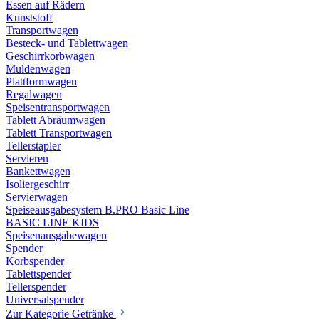
Essen auf Rädern
Kunststoff
Transportwagen
Besteck- und Tablettwagen
Geschirrkorbwagen
Muldenwagen
Plattformwagen
Regalwagen
Speisentransportwagen
Tablett Abräumwagen
Tablett Transportwagen
Tellerstapler
Servieren
Bankettwagen
Isoliergeschirr
Servierwagen
Speiseausgabesystem B.PRO Basic Line
BASIC LINE KIDS
Speisenausgabewagen
Spender
Korbspender
Tablettspender
Tellerspender
Universalspender
Zur Kategorie Getränke