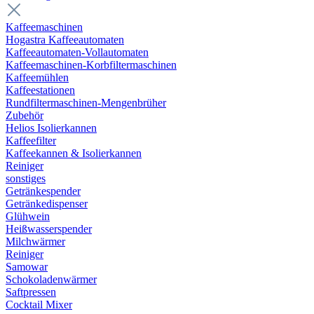
Kaffeemaschinen
Hogastra Kaffeeautomaten
Kaffeeautomaten-Vollautomaten
Kaffeemaschinen-Korbfiltermaschinen
Kaffeemühlen
Kaffeestationen
Rundfiltermaschinen-Mengenbrüher
Zubehör
Helios Isolierkannen
Kaffeefilter
Kaffeekannen & Isolierkannen
Reiniger
sonstiges
Getränkespender
Getränkedispenser
Glühwein
Heißwasserspender
Milchwärmer
Reiniger
Samowar
Schokoladenwärmer
Saftpressen
Cocktail Mixer