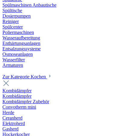
Spülmaschinen Anbautische
Spültische
Dosierpumpen
Reiniger
Spülcenter
Poliermaschinen
Wasseraufbereitung
Enthärtungsanlagen
Entsalzungssysteme
Osmoseanlagen
Wasserfilter
Armaturen
Zur Kategorie Kochen
Kombidämpfer
Kombidämpfer
Kombidämpfer Zubehör
Convotherm mini
Herde
Ceranherd
Elektroherd
Gasherd
Hockerkocher