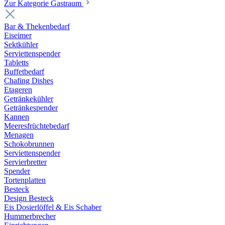
Zur Kategorie Gastraum
Bar & Thekenbedarf
Eiseimer
Sektkühler
Serviettenspender
Tabletts
Buffetbedarf
Chafing Dishes
Etageren
Getränkekühler
Getränkespender
Kannen
Meeresfrüchtebedarf
Menagen
Schokobrunnen
Serviettenspender
Servierbretter
Spender
Tortenplatten
Besteck
Design Besteck
Eis Dosierlöffel & Eis Schaber
Hummerbrecher