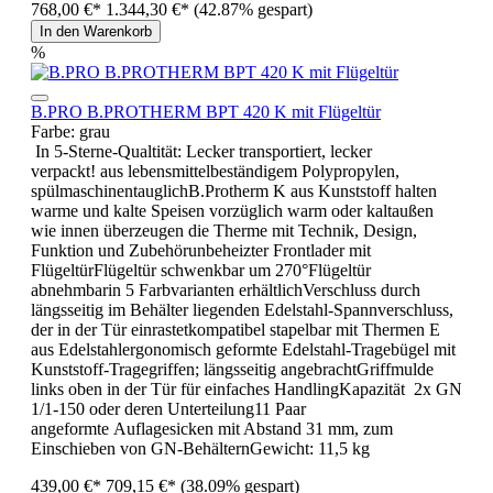
768,00 €*
1.344,30 €*
(42.87% gespart)
In den Warenkorb
%
B.PRO B.PROTHERM BPT 420 K mit Flügeltür
Farbe:
grau
In 5-Sterne-Qualtität: Lecker transportiert, lecker
verpackt! aus lebensmittelbeständigem Polypropylen,
spülmaschinentauglichB.Protherm K aus Kunststoff halten
warme und kalte Speisen vorzüglich warm oder kaltaußen
wie innen überzeugen die Therme mit Technik, Design,
Funktion und Zubehörunbeheizter Frontlader mit
FlügeltürFlügeltür schwenkbar um 270°Flügeltür
abnehmbarin 5 Farbvarianten erhältlichVerschluss durch
längsseitig im Behälter liegenden Edelstahl-Spannverschluss,
der in der Tür einrastetkompatibel stapelbar mit Thermen E
aus Edelstahlergonomisch geformte Edelstahl-Tragebügel mit
Kunststoff-Tragegriffen; längsseitig angebrachtGriffmulde
links oben in der Tür für einfaches HandlingKapazität 2x GN
1/1-150 oder deren Unterteilung11 Paar
angeformte Auflagesicken mit Abstand 31 mm, zum
Einschieben von GN-BehälternGewicht: 11,5 kg
439,00 €*
709,15 €*
(38.09% gespart)