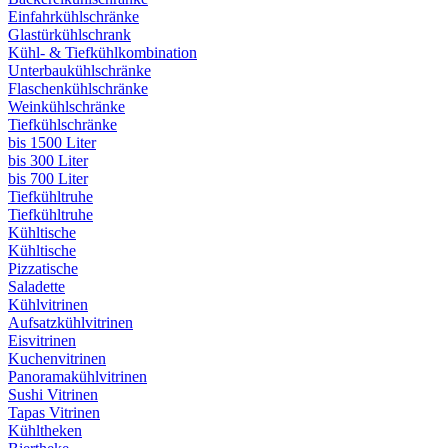
Einfahrkühlschränke
Glastürkühlschrank
Kühl- & Tiefkühlkombination
Unterbaukühlschränke
Flaschenkühlschränke
Weinkühlschränke
Tiefkühlschränke
bis 1500 Liter
bis 300 Liter
bis 700 Liter
Tiefkühltruhe
Tiefkühltruhe
Kühltische
Kühltische
Pizzatische
Saladette
Kühlvitrinen
Aufsatzkühlvitrinen
Eisvitrinen
Kuchenvitrinen
Panoramakühlvitrinen
Sushi Vitrinen
Tapas Vitrinen
Kühltheken