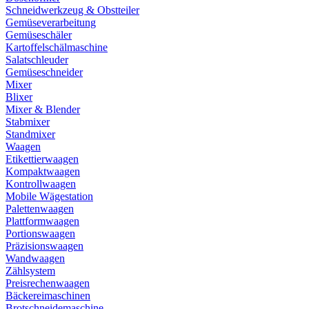
Schneidwerkzeug & Obstteiler
Gemüseverarbeitung
Gemüseschäler
Kartoffelschälmaschine
Salatschleuder
Gemüseschneider
Mixer
Blixer
Mixer & Blender
Stabmixer
Standmixer
Waagen
Etikettierwaagen
Kompaktwaagen
Kontrollwaagen
Mobile Wägestation
Palettenwaagen
Plattformwaagen
Portionswaagen
Präzisionswaagen
Wandwaagen
Zählsystem
Preisrechenwaagen
Bäckereimaschinen
Brotschneidemaschine