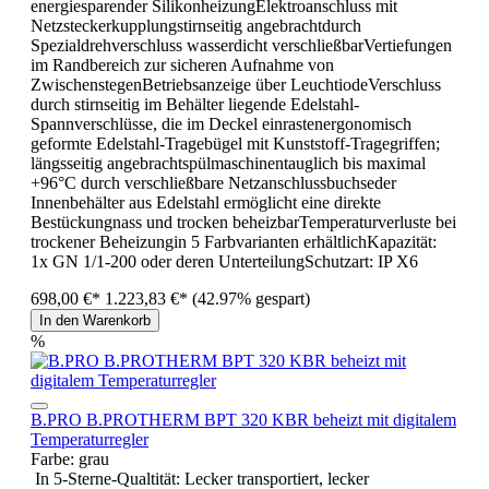
energiesparender SilikonheizungElektroanschluss mit
Netzsteckerkupplungstirnseitig angebrachtdurch
Spezialdrehverschluss wasserdicht verschließbarVertiefungen
im Randbereich zur sicheren Aufnahme von
ZwischenstegenBetriebsanzeige über LeuchtiodeVerschluss
durch stirnseitig im Behälter liegende Edelstahl-
Spannverschlüsse, die im Deckel einrastenergonomisch
geformte Edelstahl-Tragebügel mit Kunststoff-Tragegriffen;
längsseitig angebrachtspülmaschinentauglich bis maximal
+96°C durch verschließbare Netzanschlussbuchseder
Innenbehälter aus Edelstahl ermöglicht eine direkte
Bestückungnass und trocken beheizbarTemperaturverluste bei
trockener Beheizungin 5 Farbvarianten erhältlichKapazität:
1x GN 1/1-200 oder deren UnterteilungSchutzart: IP X6
698,00 €*
1.223,83 €*
(42.97% gespart)
In den Warenkorb
%
B.PRO B.PROTHERM BPT 320 KBR beheizt mit digitalem
Temperaturregler
Farbe:
grau
In 5-Sterne-Qualtität: Lecker transportiert, lecker