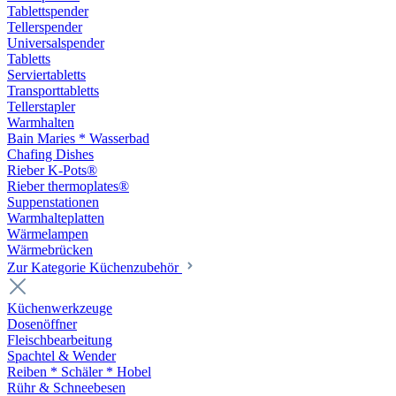
Tablettspender
Tellerspender
Universalspender
Tabletts
Serviertabletts
Transporttabletts
Tellerstapler
Warmhalten
Bain Maries * Wasserbad
Chafing Dishes
Rieber K-Pots®
Rieber thermoplates®
Suppenstationen
Warmhalteplatten
Wärmelampen
Wärmebrücken
Zur Kategorie Küchenzubehör
Küchenwerkzeuge
Dosenöffner
Fleischbearbeitung
Spachtel & Wender
Reiben * Schäler * Hobel
Rühr & Schneebesen