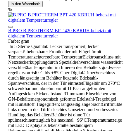
In den Warenkorb
%
B.PRO B.PROTHERM BPT 420 KBRUH beheizt mit
digitalem Temperaturregler
Farbe:
grau
In 5-Sterne-Qualtität: Lecker transportiert, lecker
verpackt! beheizbarer Frontloader mit Flügeltürmit
Temperaturanzeigeregelbare TemperaturElektroanschluss mit
Netzsteckerkupplungdurch Spezialdrehverschluss wasserdicht
verschließbarTemperatur im Inneren des Behälters gradweise
regelbarvon +40°C bis +85°Cper Digital-TimerVerschluss
durch längsseitig im Behälter liegende Edelstahl-
Spannverschluss, der in der Tür einrastetFlügeltür um 270°C
schwenkbar und abnehmbarmit 11 Paar angeformten
Auflagesicken Sickenabstand 31 mmzum Einschieben von
GN-Behälternergonomisch geformte Edelstahl-Tragebügel
mit Kunststoff-Tragegriffen; längsseitig angebrachtGriffmulde
links oben in der Türfür leichtes Umsetzen und verbessertes
Handling das BehältersBehälter ist ohne Tür
spülmaschinentauglich bis maximal +96°CTemperaturanzeige
mit LED-Displayaus lebensmittelbeständigem
Polypropylen mit Umluft-Heiz-Modulin 5 Farbvarianten