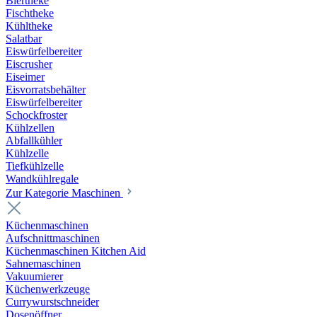
Biertheke
Fischtheke
Kühltheke
Salatbar
Eiswürfelbereiter
Eiscrusher
Eiseimer
Eisvorratsbehälter
Eiswürfelbereiter
Schockfroster
Kühlzellen
Abfallkühler
Kühlzelle
Tiefkühlzelle
Wandkühlregale
Zur Kategorie Maschinen
Küchenmaschinen
Aufschnittmaschinen
Küchenmaschinen Kitchen Aid
Sahnemaschinen
Vakuumierer
Küchenwerkzeuge
Currywurstschneider
Dosenöffner