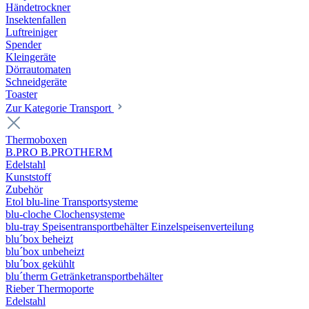
Händetrockner
Insektenfallen
Luftreiniger
Spender
Kleingeräte
Dörrautomaten
Schneidgeräte
Toaster
Zur Kategorie Transport
Thermoboxen
B.PRO B.PROTHERM
Edelstahl
Kunststoff
Zubehör
Etol blu-line Transportsysteme
blu-cloche Clochensysteme
blu-tray Speisentransportbehälter Einzelspeisenverteilung
blu´box beheizt
blu´box unbeheizt
blu´box gekühlt
blu´therm Getränketransportbehälter
Rieber Thermoporte
Edelstahl