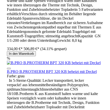
warme und kalte Speisen vorzüglich warm oder kaltaußen
wie innen überzeugen die Therme mit Technik, Design,
Funktion und Zubehörunbeheizter Topladerin 5 Farbvarianten
erhältlichVerschluss durch stirnseitig im Behälter liegende
Edelstahl-Spannverschlüsse, die im Deckel
einrastenVertiefungen im Randbereich zur sicheren Aufnahme
von Zwischenstegenkompatibel stapelbar mit Thermen E aus
Edelstahlergonomisch geformte Edelstahl-Tragebügel mit
Kunststoff-Tragegriffen; stirnseitig angebrachtKapazität GN
1/1-200 oder deren UnterteilungGewicht: 8,0 kg
334,00 €*
506,89 €*
(34.11% gespart)
In den Warenkorb
%
B.PRO B.PROTHERM BPT 320 KB beheizt mit Deckel
Farbe:
grau
In 5-Sterne-Qualtität: Lecker transportiert, lecker
verpackt! aus lebensmittelbeständigem Polypropylen,
spülmaschinentauglichInnenbehälter aus CNS
18/10B.Protherm K aus Kunststoff halten warme und kalte
Speisen vorzüglich warm oder kaltaußen wie innen
überzeugen die B.Protherme mit Technik, Design, Funktion
und Zubehörbeheizbarer Toploader mit Deckelmit