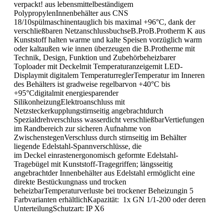
verpackt! aus lebensmittelbeständigem
PolypropylenInnenbehälter aus CNS
18/10spülmaschinentauglich bis maximal +96°C, dank der
verschließbaren NetzanschlussbuchseB.ProB.Protherm K aus
Kunststoff halten warme und kalte Speisen vorzüglich warm
oder kaltaußen wie innen überzeugen die B.Protherme mit
Technik, Design, Funktion und Zubehörbeheizbarer
Toploader mit Deckelmit Temperaturanzeigemit LED-
Displaymit digitalem TemperaturreglerTemperatur im Inneren
des Behälters ist gradweise regelbarvon +40°C bis
+95°Cdigitalmit energiesparender
SilikonheizungElektroanschluss mit
Netzsteckerkupplungstirnseitig angebrachtdurch
Spezialdrehverschluss wasserdicht verschließbarVertiefungen
im Randbereich zur sicheren Aufnahme von
ZwischenstegenVerschluss durch stirnseitig im Behälter
liegende Edelstahl-Spannverschlüsse, die
im Deckel einrastenergonomisch geformte Edelstahl-
Tragebügel mit Kunststoff-Tragegriffen; längsseitig
angebrachtder Innenbehälter aus Edelstahl ermöglicht eine
direkte Bestückungnass und trocken
beheizbarTemperaturverluste bei trockener Beheizungin 5
Farbvarianten erhältlichKapazität: 1x GN 1/1-200 oder deren
UnterteilungSchutzart: IP X6