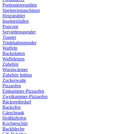
Portioniererspülen
Speiseeismaschinen
Heizstrahler
Insektenfallen
Popcorn
Serviettenspender
Toaster
Trinkhalmspender
Waffeln
Backplatten
Waffeleisen
Zubehör
Wurstwärmer
Zubehör Imbiss
Zuckerwatte
Pizzaofen
Einkammer-Pizzaofen
Zweikammer-Pizzaofen
Bäckereibedarf
Backofen
Gärschrank
Heißluftofen
Kochgeschirr
Backbleche