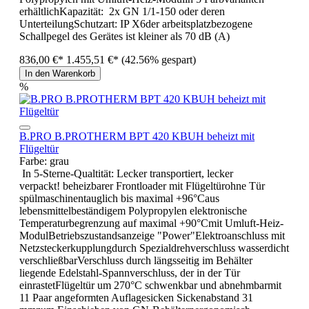
erhältlichKapazität: 2x GN 1/1-150 oder deren
UnterteilungSchutzart: IP X6der arbeitsplatzbezogene
Schallpegel des Gerätes ist kleiner als 70 dB (A)
836,00 €*
1.455,51 €*
(42.56% gespart)
In den Warenkorb
%
B.PRO B.PROTHERM BPT 420 KBUH beheizt mit
Flügeltür
Farbe:
grau
In 5-Sterne-Qualtität: Lecker transportiert, lecker
verpackt! beheizbarer Frontloader mit Flügeltürohne Tür
spülmaschinentauglich bis maximal +96°Caus
lebensmittelbeständigem Polypropylen elektronische
Temperaturbegrenzung auf maximal +90°Cmit Umluft-Heiz-
ModulBetriebszustandsanzeige "Power"Elektroanschluss mit
Netzsteckerkupplungdurch Spezialdrehverschluss wasserdicht
verschließbarVerschluss durch längsseitig im Behälter
liegende Edelstahl-Spannverschluss, der in der Tür
einrastetFlügeltür um 270°C schwenkbar und abnehmbarmit
11 Paar angeformten Auflagesicken Sickenabstand 31