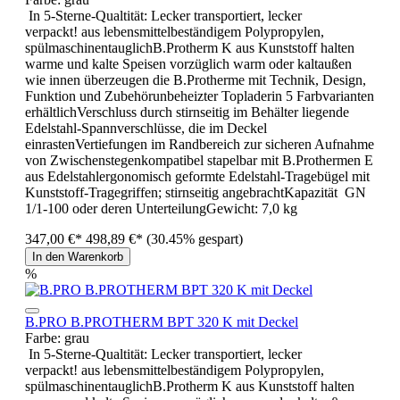
In 5-Sterne-Qualtität: Lecker transportiert, lecker
verpackt! aus lebensmittelbeständigem Polypropylen,
spülmaschinentauglichB.Protherm K aus Kunststoff halten
warme und kalte Speisen vorzüglich warm oder kaltaußen
wie innen überzeugen die B.Protherme mit Technik, Design,
Funktion und Zubehörunbeheizter Topladerin 5 Farbvarianten
erhältlichVerschluss durch stirnseitig im Behälter liegende
Edelstahl-Spannverschlüsse, die im Deckel
einrastenVertiefungen im Randbereich zur sicheren Aufnahme
von Zwischenstegenkompatibel stapelbar mit B.Prothermen E
aus Edelstahlergonomisch geformte Edelstahl-Tragebügel mit
Kunststoff-Tragegriffen; stirnseitig angebrachtKapazität GN
1/1-100 oder deren UnterteilungGewicht: 7,0 kg
347,00 €*
498,89 €*
(30.45% gespart)
In den Warenkorb
%
B.PRO B.PROTHERM BPT 320 K mit Deckel
Farbe:
grau
In 5-Sterne-Qualtität: Lecker transportiert, lecker
verpackt! aus lebensmittelbeständigem Polypropylen,
spülmaschinentauglichB.Protherm K aus Kunststoff halten