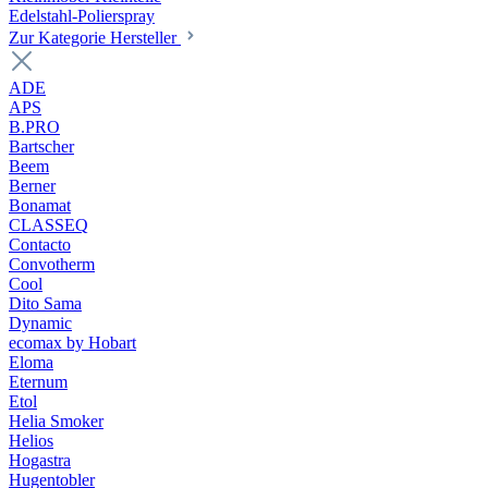
Edelstahl-Polierspray
Zur Kategorie Hersteller
ADE
APS
B.PRO
Bartscher
Beem
Berner
Bonamat
CLASSEQ
Contacto
Convotherm
Cool
Dito Sama
Dynamic
ecomax by Hobart
Eloma
Eternum
Etol
Helia Smoker
Helios
Hogastra
Hugentobler