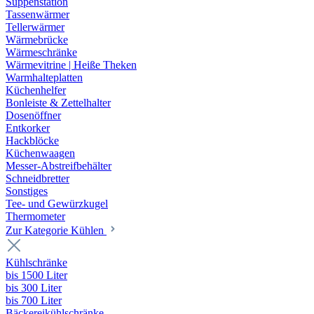
Suppenstation
Tassenwärmer
Tellerwärmer
Wärmebrücke
Wärmeschränke
Wärmevitrine | Heiße Theken
Warmhalteplatten
Küchenhelfer
Bonleiste & Zettelhalter
Dosenöffner
Entkorker
Hackblöcke
Küchenwaagen
Messer-Abstreifbehälter
Schneidbretter
Sonstiges
Tee- und Gewürzkugel
Thermometer
Zur Kategorie Kühlen
Kühlschränke
bis 1500 Liter
bis 300 Liter
bis 700 Liter
Bäckereikühlschränke