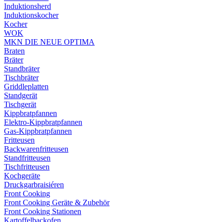
Induktionsherd
Induktionskocher
Kocher
WOK
MKN DIE NEUE OPTIMA
Braten
Bräter
Standbräter
Tischbräter
Griddleplatten
Standgerät
Tischgerät
Kippbratpfannen
Elektro-Kippbratpfannen
Gas-Kippbratpfannen
Fritteusen
Backwarenfritteusen
Standfritteusen
Tischfritteusen
Kochgeräte
Druckgarbraisiéren
Front Cooking
Front Cooking Geräte & Zubehör
Front Cooking Stationen
Kartoffelbackofen