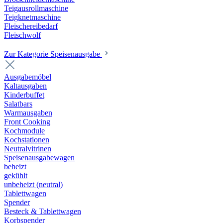
Teigausrollmaschine
Teigknetmaschine
Fleischereibedarf
Fleischwolf
Zur Kategorie Speisenausgabe
Ausgabemöbel
Kaltausgaben
Kinderbuffet
Salatbars
Warmausgaben
Front Cooking
Kochmodule
Kochstationen
Neutralvitrinen
Speisenausgabewagen
beheizt
gekühlt
unbeheizt (neutral)
Tablettwagen
Spender
Besteck & Tablettwagen
Korbspender