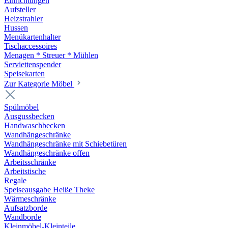
Einrichtungen
Aufsteller
Heizstrahler
Hussen
Menükartenhalter
Tischaccessoires
Menagen * Streuer * Mühlen
Serviettenspender
Speisekarten
Zur Kategorie Möbel
Spülmöbel
Ausgussbecken
Handwaschbecken
Wandhängeschränke
Wandhängeschränke mit Schiebetüren
Wandhängeschränke offen
Arbeitsschränke
Arbeitstische
Regale
Speiseausgabe Heiße Theke
Wärmeschränke
Aufsatzborde
Wandborde
Kleinmöbel-Kleinteile