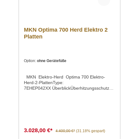
MKN Optima 700 Herd Elektro 2
Platten
Option:
ohne Gerätefüße
MKN Elektro-Herd Optima 700 Elektro-
Herd-2-PlattenType:
7EHEP042XX ÜberblickÜberhitzungsschutz
durch automatische
LeistungsrückschaltungHeizleistung
einstellbar über 7-Taktschalter für fein
abgestufte Leistung je KochzoneGeringer
Plattenabstand von weniger als 35 mm
erleichtert das Bewegen von schwerem
Kochgeschirr Beschreibung Elektro-Herd-2-
3.028,00 €*
4.400,00 €*
(31.18% gespart)
PlattenOptima 700 Die neue OPTIMA - Eine
maßgeschneiderte Lösung für jede KücheDie