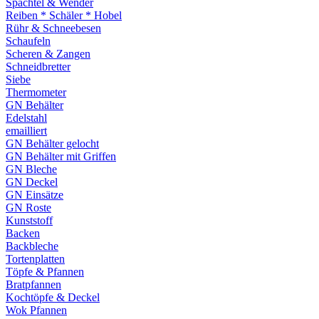
Spachtel & Wender
Reiben * Schäler * Hobel
Rühr & Schneebesen
Schaufeln
Scheren & Zangen
Schneidbretter
Siebe
Thermometer
GN Behälter
Edelstahl
emailliert
GN Behälter gelocht
GN Behälter mit Griffen
GN Bleche
GN Deckel
GN Einsätze
GN Roste
Kunststoff
Backen
Backbleche
Tortenplatten
Töpfe & Pfannen
Bratpfannen
Kochtöpfe & Deckel
Wok Pfannen