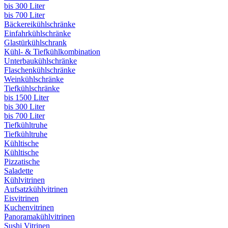
bis 300 Liter
bis 700 Liter
Bäckereikühlschränke
Einfahrkühlschränke
Glastürkühlschrank
Kühl- & Tiefkühlkombination
Unterbaukühlschränke
Flaschenkühlschränke
Weinkühlschränke
Tiefkühlschränke
bis 1500 Liter
bis 300 Liter
bis 700 Liter
Tiefkühltruhe
Tiefkühltruhe
Kühltische
Kühltische
Pizzatische
Saladette
Kühlvitrinen
Aufsatzkühlvitrinen
Eisvitrinen
Kuchenvitrinen
Panoramakühlvitrinen
Sushi Vitrinen