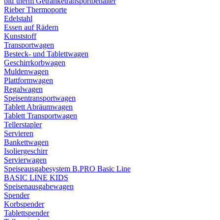
blu´therm Getränketransportbehälter
Rieber Thermoporte
Edelstahl
Essen auf Rädern
Kunststoff
Transportwagen
Besteck- und Tablettwagen
Geschirrkorbwagen
Muldenwagen
Plattformwagen
Regalwagen
Speisentransportwagen
Tablett Abräumwagen
Tablett Transportwagen
Tellerstapler
Servieren
Bankettwagen
Isoliergeschirr
Servierwagen
Speiseausgabesystem B.PRO Basic Line
BASIC LINE KIDS
Speisenausgabewagen
Spender
Korbspender
Tablettspender