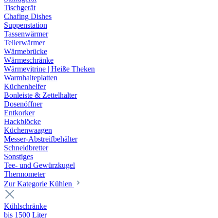
Tischgerät
Chafing Dishes
Suppenstation
Tassenwärmer
Tellerwärmer
Wärmebrücke
Wärmeschränke
Wärmevitrine | Heiße Theken
Warmhalteplatten
Küchenhelfer
Bonleiste & Zettelhalter
Dosenöffner
Entkorker
Hackblöcke
Küchenwaagen
Messer-Abstreifbehälter
Schneidbretter
Sonstiges
Tee- und Gewürzkugel
Thermometer
Zur Kategorie Kühlen
Kühlschränke
bis 1500 Liter