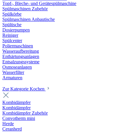
Topf-, Bleche- und Gerätespülmaschine
Spülmaschinen Zubehör
Spülkörbe
Spülmaschinen Anbautische
Spültische
Dosierpumpen
Reiniger
Spülcenter
Poliermaschinen
Wasseraufbereitung
Enthärtungsanlagen
Entsalzungssysteme
Osmoseanlagen
Wasserfilter
Armaturen
Zur Kategorie Kochen
Kombidämpfer
Kombidämpfer
Kombidämpfer Zubehör
Convotherm mini
Herde
Ceranherd