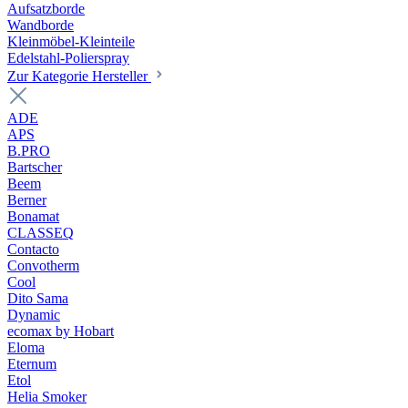
Aufsatzborde
Wandborde
Kleinmöbel-Kleinteile
Edelstahl-Polierspray
Zur Kategorie Hersteller
ADE
APS
B.PRO
Bartscher
Beem
Berner
Bonamat
CLASSEQ
Contacto
Convotherm
Cool
Dito Sama
Dynamic
ecomax by Hobart
Eloma
Eternum
Etol
Helia Smoker