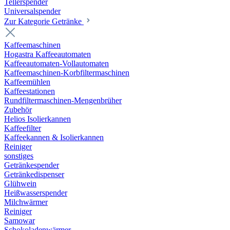
Tellerspender
Universalspender
Zur Kategorie Getränke
Kaffeemaschinen
Hogastra Kaffeeautomaten
Kaffeeautomaten-Vollautomaten
Kaffeemaschinen-Korbfiltermaschinen
Kaffeemühlen
Kaffeestationen
Rundfiltermaschinen-Mengenbrüher
Zubehör
Helios Isolierkannen
Kaffeefilter
Kaffeekannen & Isolierkannen
Reiniger
sonstiges
Getränkespender
Getränkedispenser
Glühwein
Heißwasserspender
Milchwärmer
Reiniger
Samowar
Schokoladenwärmer