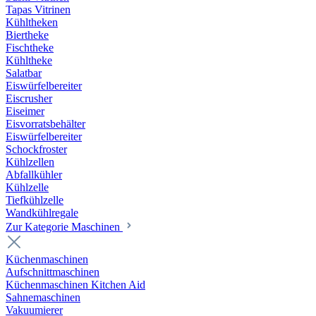
Tapas Vitrinen
Kühltheken
Biertheke
Fischtheke
Kühltheke
Salatbar
Eiswürfelbereiter
Eiscrusher
Eiseimer
Eisvorratsbehälter
Eiswürfelbereiter
Schockfroster
Kühlzellen
Abfallkühler
Kühlzelle
Tiefkühlzelle
Wandkühlregale
Zur Kategorie Maschinen
Küchenmaschinen
Aufschnittmaschinen
Küchenmaschinen Kitchen Aid
Sahnemaschinen
Vakuumierer