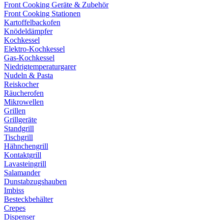
Front Cooking Geräte & Zubehör
Front Cooking Stationen
Kartoffelbackofen
Knödeldämpfer
Kochkessel
Elektro-Kochkessel
Gas-Kochkessel
Niedrigtemperaturgarer
Nudeln & Pasta
Reiskocher
Räucherofen
Mikrowellen
Grillen
Grillgeräte
Standgrill
Tischgrill
Hähnchengrill
Kontaktgrill
Lavasteingrill
Salamander
Dunstabzugshauben
Imbiss
Besteckbehälter
Crepes
Dispenser