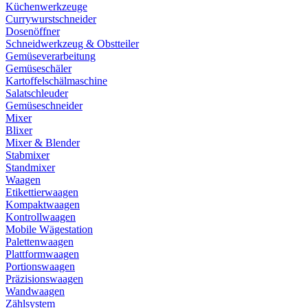
Küchenwerkzeuge
Currywurstschneider
Dosenöffner
Schneidwerkzeug & Obstteiler
Gemüseverarbeitung
Gemüseschäler
Kartoffelschälmaschine
Salatschleuder
Gemüseschneider
Mixer
Blixer
Mixer & Blender
Stabmixer
Standmixer
Waagen
Etikettierwaagen
Kompaktwaagen
Kontrollwaagen
Mobile Wägestation
Palettenwaagen
Plattformwaagen
Portionswaagen
Präzisionswaagen
Wandwaagen
Zählsystem