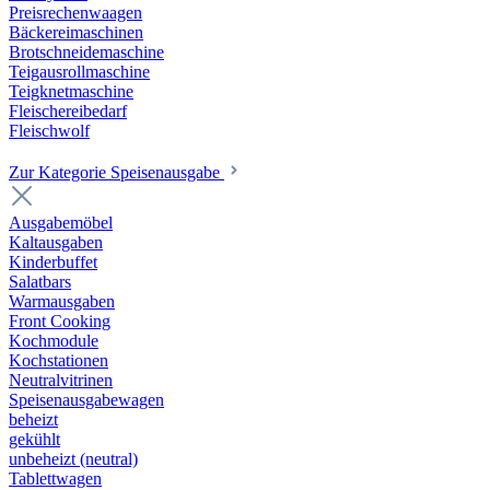
Preisrechenwaagen
Bäckereimaschinen
Brotschneidemaschine
Teigausrollmaschine
Teigknetmaschine
Fleischereibedarf
Fleischwolf
Zur Kategorie Speisenausgabe
Ausgabemöbel
Kaltausgaben
Kinderbuffet
Salatbars
Warmausgaben
Front Cooking
Kochmodule
Kochstationen
Neutralvitrinen
Speisenausgabewagen
beheizt
gekühlt
unbeheizt (neutral)
Tablettwagen