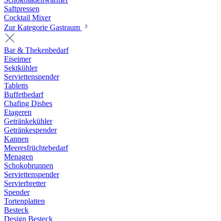
Saftpressen
Cocktail Mixer
Zur Kategorie Gastraum
Bar & Thekenbedarf
Eiseimer
Sektkühler
Serviettenspender
Tabletts
Buffetbedarf
Chafing Dishes
Etageren
Getränkekühler
Getränkespender
Kannen
Meeresfrüchtebedarf
Menagen
Schokobrunnen
Serviettenspender
Servierbretter
Spender
Tortenplatten
Besteck
Design Besteck