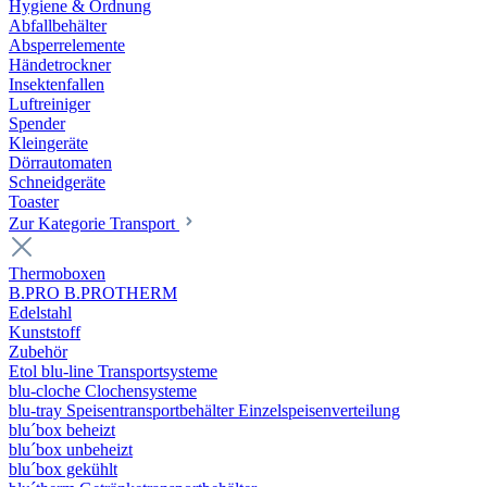
Hygiene & Ordnung
Abfallbehälter
Absperrelemente
Händetrockner
Insektenfallen
Luftreiniger
Spender
Kleingeräte
Dörrautomaten
Schneidgeräte
Toaster
Zur Kategorie Transport
Thermoboxen
B.PRO B.PROTHERM
Edelstahl
Kunststoff
Zubehör
Etol blu-line Transportsysteme
blu-cloche Clochensysteme
blu-tray Speisentransportbehälter Einzelspeisenverteilung
blu´box beheizt
blu´box unbeheizt
blu´box gekühlt