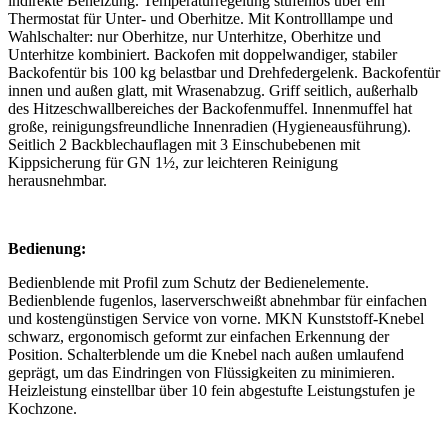
indirekte Beheizung. Temperaturregelung stufenlos über ein
Thermostat für Unter- und Oberhitze. Mit Kontrolllampe und
Wahlschalter: nur Oberhitze, nur Unterhitze, Oberhitze und
Unterhitze kombiniert. Backofen mit doppelwandiger, stabiler
Backofentür bis 100 kg belastbar und Drehfedergelenk. Backofentür
innen und außen glatt, mit Wrasenabzug. Griff seitlich, außerhalb
des Hitzeschwallbereiches der Backofenmuffel. Innenmuffel hat
große, reinigungsfreundliche Innenradien (Hygieneausführung).
Seitlich 2 Backblechauflagen mit 3 Einschubebenen mit
Kippsicherung für GN 1½, zur leichteren Reinigung
herausnehmbar.
Bedienung:
Bedienblende mit Profil zum Schutz der Bedienelemente.
Bedienblende fugenlos, laserverschweißt abnehmbar für einfachen
und kostengünstigen Service von vorne. MKN Kunststoff-Knebel
schwarz, ergonomisch geformt zur einfachen Erkennung der
Position. Schalterblende um die Knebel nach außen umlaufend
geprägt, um das Eindringen von Flüssigkeiten zu minimieren.
Heizleistung einstellbar über 10 fein abgestufte Leistungstufen je
Kochzone.