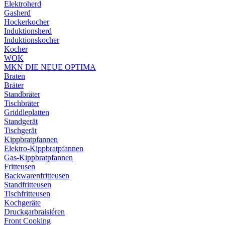
Elektroherd
Gasherd
Hockerkocher
Induktionsherd
Induktionskocher
Kocher
WOK
MKN DIE NEUE OPTIMA
Braten
Bräter
Standbräter
Tischbräter
Griddleplatten
Standgerät
Tischgerät
Kippbratpfannen
Elektro-Kippbratpfannen
Gas-Kippbratpfannen
Fritteusen
Backwarenfritteusen
Standfritteusen
Tischfritteusen
Kochgeräte
Druckgarbraisiéren
Front Cooking