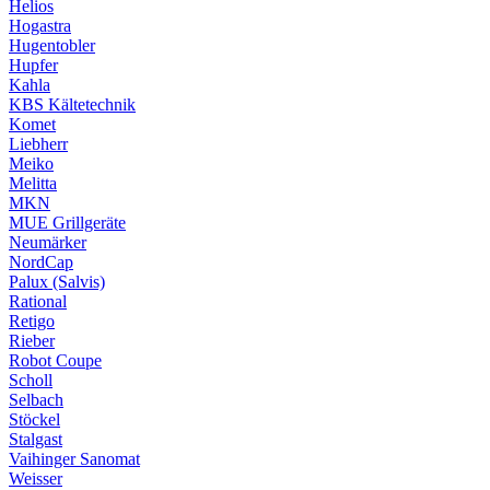
Helios
Hogastra
Hugentobler
Hupfer
Kahla
KBS Kältetechnik
Komet
Liebherr
Meiko
Melitta
MKN
MUE Grillgeräte
Neumärker
NordCap
Palux (Salvis)
Rational
Retigo
Rieber
Robot Coupe
Scholl
Selbach
Stöckel
Stalgast
Vaihinger Sanomat
Weisser