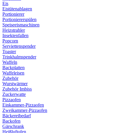
Eis
Eistütenablagen
Portionierer
Portioniererspülen
Speiseeismaschinen
Heizstrahler
Insektenfallen
Popcorn
Serviettenspender
Toaster
Trinkhalmspender
Waffeln
Backplatten
Waffeleisen
Zubehör
Wurstwärmer
Zubehör Imbiss
Zuckerwatte
Pizzaofen
Einkammer-Pizzaofen
Zweikammer-Pizzaofen
Bäckereibedarf
Backofen
Gärschrank
Heißluftofen