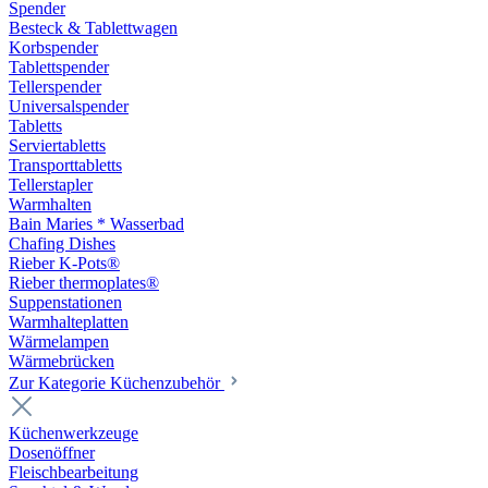
Spender
Besteck & Tablettwagen
Korbspender
Tablettspender
Tellerspender
Universalspender
Tabletts
Serviertabletts
Transporttabletts
Tellerstapler
Warmhalten
Bain Maries * Wasserbad
Chafing Dishes
Rieber K-Pots®
Rieber thermoplates®
Suppenstationen
Warmhalteplatten
Wärmelampen
Wärmebrücken
Zur Kategorie Küchenzubehör
Küchenwerkzeuge
Dosenöffner
Fleischbearbeitung