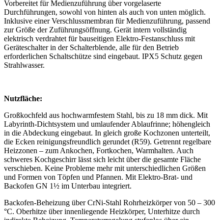
Vorbereitet für Medienzuführung über vorgelaserte
Durchführungen, sowohl von hinten als auch von unten möglich.
Inklusive einer Verschlussmembran für Medienzuführung, passend
zur Größe der Zuführungsöffnung. Gerät intern vollständig
elektrisch verdrahtet für bauseitigen Elektro-Festanschluss mit
Geräteschalter in der Schalterblende, alle für den Betrieb
erforderlichen Schaltschütze sind eingebaut. IPX5 Schutz gegen
Strahlwasser.
Nutzfläche:
Großkochfeld aus hochwarmfestem Stahl, bis zu 18 mm dick. Mit
Labyrinth-Dichtsystem und umlaufender Ablaufrinne; höhengleich
in die Abdeckung eingebaut. In gleich große Kochzonen unterteilt,
die Ecken reinigungsfreundlich gerundet (R59). Getrennt regelbare
Heizzonen – zum Ankochen, Fortkochen, Warmhalten. Auch
schweres Kochgeschirr lässt sich leicht über die gesamte Fläche
verschieben. Keine Probleme mehr mit unterschiedlichen Größen
und Formen von Töpfen und Pfannen. Mit Elektro-Brat- und
Backofen GN 1½ im Unterbau integriert.
Backofen-Beheizung über CrNi-Stahl Rohrheizkörper von 50 – 300
°C. Oberhitze über innenliegende Heizkörper, Unterhitze durch