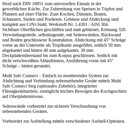
Herd nach DIN 18851 zum universellen Einsatz in der
gewerblichen Küche. Zur Zubereitung von Speisen in Töpfen und
Pfannen auf einer Fläche. Zum Kochen, Dünsten, Braten,
Schmoren, Sieden und Poelieren. Gehäuse und Abdeckung sind
komplett aus CrNi-Stahl, Werkstoff-Nr. 1.4301 / AISI 304.
Sichtbare Oberflächen geschliffen und matt gebürstet, Körnung 320.
Verwindungssteife, selbsttragende, mit Seitenwänden, Rückwand
und Boden geschlossene Konstruktion. Abdeckung mit 45° Schräge
vorne an der Unterseite als Tropfkante ausgeführt, seitlich 50 mm
abgekantet und hinten 40 mm aufgekantet. 30 mm
Deckplattenüberstand bis zum Korpus geschlossen. Seitlich mit
dicht verschweißten Ablaufrinnen, Ausführung vorne mit 45°
Schräge – hinten gerundet.
Multi Safe Connect – Einfach zu montierendes System zur
Abdichtung und Verbindung nebenstehender Geräte mittels Multi
Safe Connect Steg (optionales Zubehör), integrierter
Flüssigkeitsbarriere, ermöglicht leichtes Bewegen des Kochgeschirrs
auf Oberplattenniveau.
Seitenwände vorbereitet zur sicheren Verschraubung von
nebenstehenden Geräten.
Vorbereitet zur Aufstellung mittels verschiedener Aufstell-Optionen.