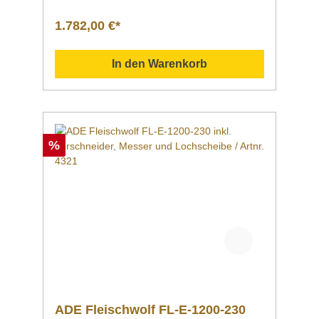
Bedienung und ReinigungBasisgerät mit
robustem Gehäuse aus eloxiertem
1.782,00 €*
AluminiumMit ZahnradgetriebeInklusive
STEAKONOM-Einsatz: Zwei Mürbewalzen mit
Edelstahl-KlingenUmbau zwischen
In den Warenkorb
Fleischmürber und Streifenschneider
möglich Auf Anfrage erhältlichUmrüstsatz zum
Streifenschneider Modell Schneidfix
bestehend aus einer Messerwalze und einer
AndruckrolleEinsatzStreifenschneiderSCHNEI
DFIX Fleischmürber | STEAKONORMDer
%
Fleischmürber ist mit zwei Mürbewalzen mit
Edelstahl-Klingen ausgestattet. Mit diesen
mürbt er Fleischstücke von bis zu 150 x 20
mm und sorgt für eine gleichmäßige
Lockerung des Fleischgewebes. Das
Basisgerät besteht aus einem robusten
Gehäuse aus eloxiertem Aluminium. Eine
einfache Bedienung und Reinigung sowie die
mitgelieferte Stielbürste machen den
Mürbeprozess so einfach wie noch nie. Ein
einfacher Umbau ermöglicht es, dieses Modell
auch als Streifenschneider zu nutzen.
ADE Fleischwolf FL-E-1200-230