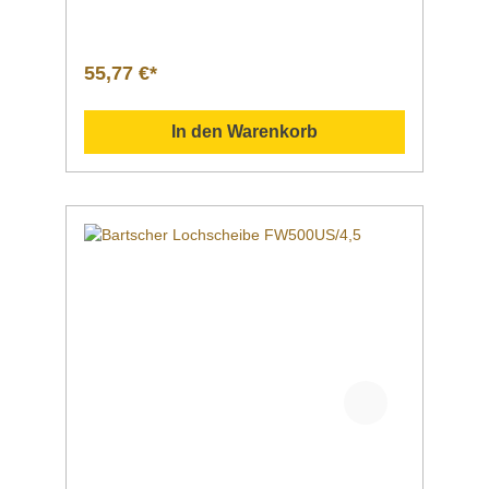
kg Artikelnummer370243 Downloadbereich
/ Informationsmaterial Nachfolgend können
Sie sich zusätzliche Informationen zum
Produkt als PDF
55,77 €*
herunterladen. Datenblatt Sollten Sie weitere
Fragen zu unseren Produkten haben, können
Sie uns gern per Mail unter info@gastro-
In den Warenkorb
gross.com oder per Telefon unter +49 3586
40 40 02 kontaktieren!