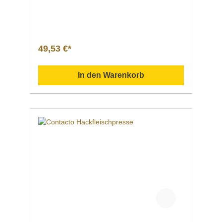
Breite x Tiefe x Höhe99 x 99 x 20
mm Gewicht0,38
kg Artikelnummer370247 Downloadbereich
/ Informationsmaterial Nachfolgend können
Sie sich zusätzliche Informationen zum
49,53 €*
Produkt als PDF
herunterladen. Datenblatt Sollten Sie weitere
Fragen zu unseren Produkten haben, können
In den Warenkorb
Sie uns gern per Mail unter info@gastro-
gross.com oder per Telefon unter +49 3586
40 40 02 kontaktieren!