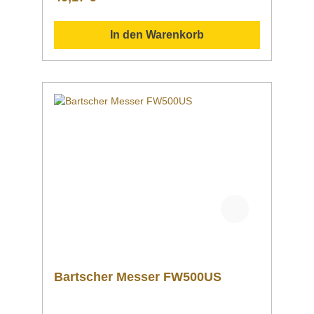
herunterladen. Datenblatt Sollten Sie weitere
Fragen zu unseren Produkten haben, können
Sie uns gern per Mail unter info@gastro-
In den Warenkorb
gross.com oder per Telefon unter +49 3586
40 40 02 kontaktieren!
Bartscher Messer FW500US