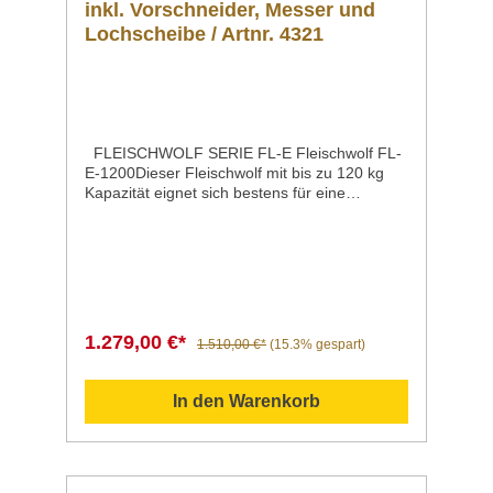
inkl. Vorschneider, Messer und
Lochscheibe / Artnr. 4321
FLEISCHWOLF SERIE FL-E Fleischwolf FL-
E-1200Dieser Fleischwolf mit bis zu 120 kg
Kapazität eignet sich bestens für eine
schonende Zerkleinerung kleiner bis mittlerer
Mengen Fleisch.Der dreiteilige Schneidsatz,
bestehend aus Messer, Lochscheibe (Ø 70
mm), der Schnecke aus Edelstahl und einem
Vorschneider, sorgtfür optimale Zerkleinerung
des Fleischs. Gehäuse und Einfüllschale
bestehen aus rostfreiem Edelstahl.
1.279,00 €*
1.510,00 €*
(15.3% gespart)
Schneckengehäuse, Schneidsatzund
Einfüllwanne sind schnell demontierbar und
dadurch leicht zu reinigen. Gehäuse,
In den Warenkorb
Schneidsatz, Auffangschale und Einfüllwanne
aus rostfreiem EdelstahlLeichte Reinigung
durch schnelle Demontage von
Schneckengehäuse, Schneidsatz
und EinfüllwanneInklusive