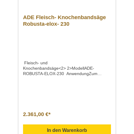
ADE Fleisch- Knochenbandsäge
Robusta-elox- 230
Fleisch- und
Knochenbandsäge<2> 2>ModellADE-
ROBUSTA-ELOX-230 AnwendungZum
Schneiden von Knochen, frischem oder
gefrorenem Fleisch und Fisch, geräuchertem
Fleisch und Schinken u. ä. Leistung |
Spannung0,75 kW | 230 V Bandlänge1830
mm Schnittbereich200 x 320 mm Maße530 x
420 x 910 mm Gewicht38
kg EigenschaftenRuhiges, effektives Sägen
2.361,00 €*
mit eingebauten BandabstreifernSerienmäßig
mit Portionier- und
SicherheitsvorschubAußengehäuse aus
In den Warenkorb
eloxiertem AluminiumSägetisch aus Edelstahl;