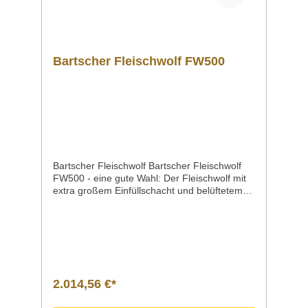
+49 3586 40 40 02 kontaktieren!
Bartscher Fleischwolf FW500
Bartscher Fleischwolf Bartscher Fleischwolf
FW500 - eine gute Wahl: Der Fleischwolf mit
extra großem Einfüllschacht und belüftetem
Motor schafft bis zu 500 kg pro Stunde. Die
abnehmbare Zerkleinerungseinheit ermöglicht
eine HACCP-konforme Zwischenlagerung im
Kühlschrank. Produktdetails Ausführung Flei
schwolf FW500Verarbeitungsmenge 500 kg
je Stunde Anschlusswert | Spannung |
Frequenz | Geräteanschluss2,2 kW | 400 V <
2.014,56 €*
50 Hz | 3 NAC steckerfertig Leistungmax.
500 kg /