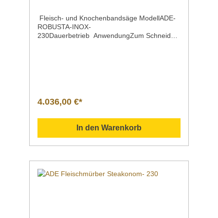
Fleisch- und Knochenbandsäge ModellADE-
ROBUSTA-INOX-
230Dauerbetrieb AnwendungZum Schneiden
von Knochen, frischem oder gefrorenem
Fleisch und Fisch, geräuchertem Fleisch und
Schinken u. ä. Leistung | Spannung0,75 kW |
230 V Bandlänge1700 mm Schnittbereich195
x 227 mm Maße485 x 510 x
880 mm Gewicht50
kg EigenschaftenRuhiges, effektives Sägen
4.036,00 €*
mit eingebauten BandabstreifernSerienmäßig
mit Portionier und
SicherheitsvorschubAußengehäuse und
In den Warenkorb
Sägetisch aus rostfreiem Edelstahl;
Arbeitsfläche 400 x 500 mmSchalter IP55,
Schaltkasten IP56Leistungsstarker,
geräuscharmer MotorSägeband aus
hochwertigem Stahl für splitterfreien Schnitt,
auch für gefrorenes Fleisch geeignet NeuFür
besondere Netzfrequenz, z. B. auf Schiffen:
ROBUSTA-INOX-230/60Hz (Art-Nr. 4317-
1) Auf Anfrage erhältlichEdestahl-
Unterfahrtisch, fahrbar durch Ankippen auf 2