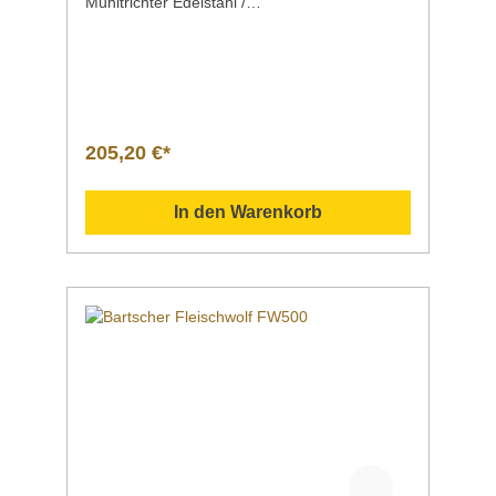
Mühltrichter Edelstahl /
Aluminiumguss KunststoffLeistung max. 10 kg
/ Std.inklusive 1 Edelstahlmesser, 4-flügelig
1 Kebbevorsatz (orientalisches Gericht) 1
Spritzgebäckvorsatz 1 Stopfer 1
Wurstfüllhorn 3 Lochscheiben (3 mm, 4,8
mm, 8 mm) Anschlusswert |
Spannung | Frequenz 0,85 kW | 230 V | 50/60
205,20 €*
HzScheiben-Durchmesser Ø 62
mmEigenschaften Ein-/Ausschalter Überlast
ungsschutz Rückwärtslauf Farbe
In den Warenkorb
grau integriertes Fach für die Aufbewahrung
der LochscheibenMaße | Breite x Tiefe x
Höhe 350 x 205 x 340 mmGewicht 4,95
kgArtikelnummer 370224 Beschreibung Barts
cher | Fleischwolf FW10 umfangreiches
Zubehör Downloadbereich /
Informationsmaterial Nachfolgend können Sie
sich zusätzliche Informationen zum Produkt
als PDF herunterladen. ">Datenblatt
Bedienungsanleitung Schaltplan
Explosionszeichnung/Ersatzteilliste Sollten
Sie weitere Fragen zu unseren Produkten
haben, können Sie uns gern per Mail unter
info@gastro-gross.com oder per Telefon unter