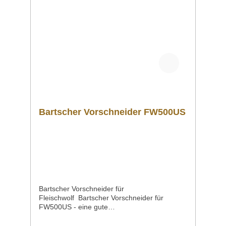
Bartscher Vorschneider FW500US
Bartscher Vorschneider für
Fleischwolf Bartscher Vorschneider für
FW500US - eine gute
Wahl Produktdetails Ausführung Vorschneide
r für FW500US MaterialKarbonstahl Maße /