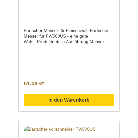
Bartscher Messer für Fleischwolf Bartscher
Messer für FW500US - eine gute
Wahl Produktdetails Ausführung Messer
FW500US Eigenschaften3-
flügelig MaterialKarbonstahl Maße / Breite x
Tiefe x Höhe80 x 80 x 15 mm Gewicht0,15
kg Artikelnummer370246 Downloadbereich
/ Informationsmaterial Nachfolgend können
Sie sich zusätzliche Informationen zum
Produkt als PDF
51,09 €*
herunterladen. Datenblatt Sollten Sie weitere
Fragen zu unseren Produkten haben, können
Sie uns gern per Mail unter info@gastro-
In den Warenkorb
gross.com oder per Telefon unter +49 3586
40 40 02 kontaktieren!