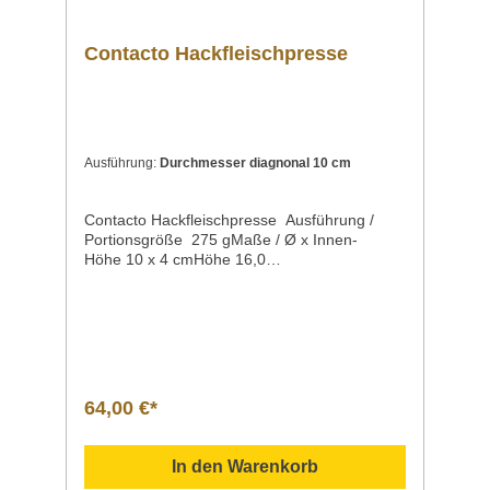
Contacto Hackfleischpresse
Ausführung:
Durchmesser diagnonal 10 cm
Contacto Hackfleischpresse Ausführung /
Portionsgröße 275 gMaße / Ø x Innen-
Höhe 10 x 4 cmHöhe 16,0
cmArtikelnummer 1355/100 Beschreibung Ma
nuelle und einfache Hackfleischpresse: aus
Aluminiumgussmit Pattyauswerfernicht
spülmaschinengeeignetschwere
Qualität Vergleich Anleitung Hilfe Handbuch
Daten Einsatzgebiet Verwendung Sollten Sie
weitere Fragen zu unseren Produkten haben,
64,00 €*
können Sie uns gern per Mail unter
info@gastro-gross.com oder per Telefon unter
+49 3586 40 40 02 kontaktieren!
In den Warenkorb