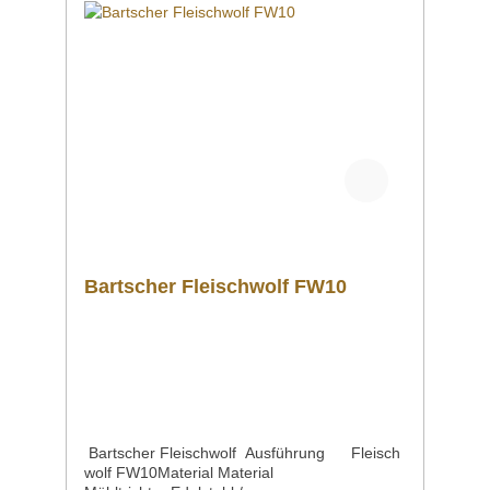
NachstopferInklusive Auffangschale Inklusive
Nachstopfer Optionen: Lochscheiben in
verschiedenen Größen: Ø 3mm, Ø 4,5mm, Ø
6mm, Ø 7,8mm Gehäuse und Einfüllschale
aus rostfreiem EdelstahlLeichte Reinigung
durch schnelle Demontage von
Schneckengehäuse, Schneidsatz
und EinfüllwanneInklusive
NachstopferInklusive Auffangschale
Bartscher Fleischwolf FW10
Bartscher Fleischwolf Ausführung Fleisch
wolf FW10Material Material