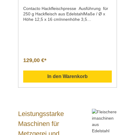
Contacto Hackfleischpresse Ausführung für
250 g Hackfleisch aus EdelstahlMaße / Ø x
Höhe 12,5 x 16 cmInnenhöhe 3,5
cmPortionsgröße 450
gArtikelnummer 1357/125 Beschreibung Hac
kfleischpresse aus Edelstahl: aus
Edelstahlguss, elektropoliertmit
Pattyauswerferspülmaschinengeeignetzur
Reinigung zerlegbarschwere
Qualität Vergleich Anleitung Hilfe Handbuch
129,00 €*
Daten Einsatzgebiet Verwendung Sollten Sie
weitere Fragen zu unseren Produkten haben,
können Sie uns gern per Mail unter
In den Warenkorb
info@gastro-gross.com oder per Telefon unter
+49 3586 40 40 02 kontaktieren!
Leistungsstarke
Maschinen für
Metzgerei und