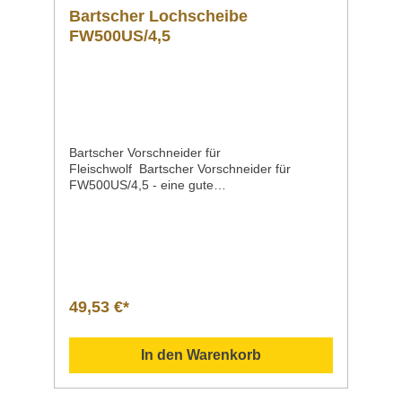
Bartscher Lochscheibe
FW500US/4,5
Bartscher Vorschneider für
Fleischwolf Bartscher Vorschneider für
FW500US/4,5 - eine gute
Wahl Produktdet Ausführung Vorschneider
für FW500US/4,5 Lochung4,5
mm MaterialKarbonstahl Maße / Breite x Tiefe
x Höhe97 x 97 x 10 mm Gewicht0,29
kg Artikelnummer370249 Downloadbereich
/ Informationsmaterial Nachfolgend können
Sie sich zusätzliche Informationen zum
49,53 €*
Produkt als PDF
herunterladen. Datenblatt Sollten Sie weitere
Fragen zu unseren Produkten haben, können
In den Warenkorb
Sie uns gern per Mail unter info@gastro-
gross.com oder per Telefon unter +49 3586
40 40 02 kontaktieren!