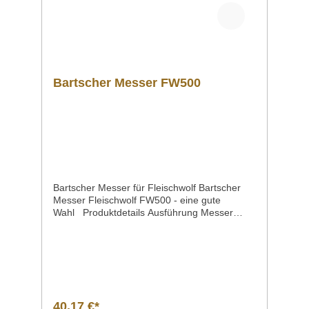
Bartscher Messer FW500
Bartscher Messer für Fleischwolf Bartscher
Messer Fleischwolf FW500 - eine gute
Wahl Produktdetails Ausführung Messer
FW500 Eigenschaften4-
flügelig MaterialKarbonstahl Maße / Breite x
Tiefe x Höhe90 x 90 x 13 mm Gewicht0,1
kg Artikelnummer370242 Downloadbereich
/ Informationsmaterial Nachfolgend können
Sie sich zusätzliche Informationen zum
Produkt als PDF
40,17 €*