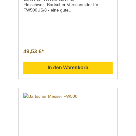
Fleischwolf Bartscher Vorschneider für
FW500US/8 - eine gute
Wahl Produktdet Ausführung Vorschneider
für FW500US/8 Lochung8
mm MaterialKarbonstahl Maße / Breite x Tiefe
x Höhe97 x 97 x 8 mm Gewicht0,3
kg Artikelnummer370248 Downloadbereich
/ Informationsmaterial Nachfolgend können
Sie sich zusätzliche Informationen zum
49,53 €*
Produkt als PDF
herunterladen. Datenblatt Sollten Sie weitere
Fragen zu unseren Produkten haben, können
In den Warenkorb
Sie uns gern per Mail unter info@gastro-
gross.com oder per Telefon unter +49 3586
40 40 02 kontaktieren!