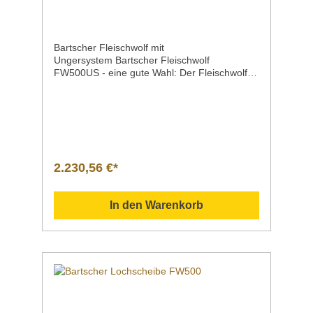
Mail unter info@gastro-gross.com oder per
Telefon unter +49 3586 40 40 02
kontaktieren!
Bartscher Fleischwolf mit
Ungersystem Bartscher Fleischwolf
FW500US - eine gute Wahl: Der Fleischwolf
mit Ungersystem, extra großem Einfüllschacht
und belüftetem Motor schafft bis zu 500 kg
pro Stunde. Die abnehmbare
Zerkleinerungseinheit ermöglicht eine
HACCP-konforme Zwischenlagerung im
Kühlschrank. Produktdetails Ausführung Flei
schwolf FW500USmit
2.230,56 €*
UngersystemVerarbeitungsmenge 500 kg je
Stunde Anschlusswert | Spannung | Frequenz
| Geräteanschluss2,2 kW | 400 V < 50 Hz | 3
In den Warenkorb
NAC steckerfertig Leistungmax. 500 kg /
Stunde KontrollleuchteEin/AusVorwärtslaufRüc
kwärtslauf EigenschaftenUngersyxstemmit
Rückwärtslaufabnehmbare
Zerkleinerungseinheit | somit wird eine
HACCP-konforme Zwischenlagerung im
Kühlschrank ermöglichtabnehmbare
Mahlanlagebelüfteter
MotorÜberlastungsschutzEin-/AusschalterMüh