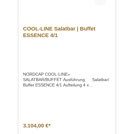
COOL-LINE Salatbar | Buffet
ESSENCE 4/1
NORDCAP COOL-LINE»
SALATBAR/BUFFET Ausführung Salatbar/
Buffet ESSENCE 4/1 Aufteilung 4 x
1/1 statische Kühlung feststehende
Glasabdeckungaußeninnen furnierte
Holzstruktur; wengefarben CNS DIN
1.4301Außenmaße | Breite x Tiefe x
Höhe 1494 x 650 x 1289
mmAnschlusswert 247 W | 230 V
Geräuschpegel 50 dB Energieverbrauch |
3.104,00 €*
24hEnergieverbrauch | Jahr 3,0 kWh |
24h 1095 kWh | Jahr