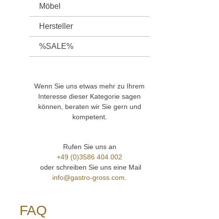
werden.
Möbel
Kühlun
Schale
Hersteller
Raumte
Temper
%SALE%
Schieb
langle
maxim
Aufmer
durch 
Wenn Sie uns etwas mehr zu Ihrem
Produk
Interesse dieser Kategorie sagen
gehärt
können, beraten wir Sie gern und
Fronts
kompetent.
Behält
Tapas 
Produk
sich ni
Rufen Sie uns an
Senden
+49 (0)3586 404 002
info@g
oder schreiben Sie uns eine Mail
Sie si
info@gastro-gross.com
.
40 02!
2026 
FAQ