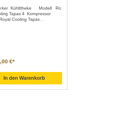
rker Kühlttheke Modell Ro
oling Tapas 4 Kompressor
 Royal Cooling Tapas
ressor rechts Royal Cooling
8 Kompressor rechtsBreite x
x Höhe 1085 x 395 x 245
8 x 395 x 245 mm 1788 x 395
mmKapazität 4x GN 1/3 x 40
f 6x GN 1/3 x 40 mm tief 8x GN
40 mm
,00 €*
lung statisch statisch statischTe
ur +2 bis +6 °C im
nbreich +2 bis +6 °C im
In den Warenkorb
nbreich +2 bis +6 °C im
nbreich Anschlusswerte 230 V
 161 W 230 V 50 Hz 163
 V 50 Hz 165 WGewicht 30
kg 40 kgArtikelnummer 05-
BK 05-70501BK 05-70502BK
Sie Ihre individuelle Auswahl
schiedenen Tapas in dieser
Kühltheke an.Tapas sind kleine
thäppchen, die üblicherweise zu
der auch zu Bier gereicht