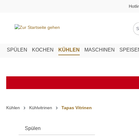
Hotli
springen
Zur Hauptnavigation springen
SPÜLEN
KOCHEN
KÜHLEN
MASCHINEN
SPEIS
Kühlen
Kühlvitrinen
Tapas Vitrinen
Spülen