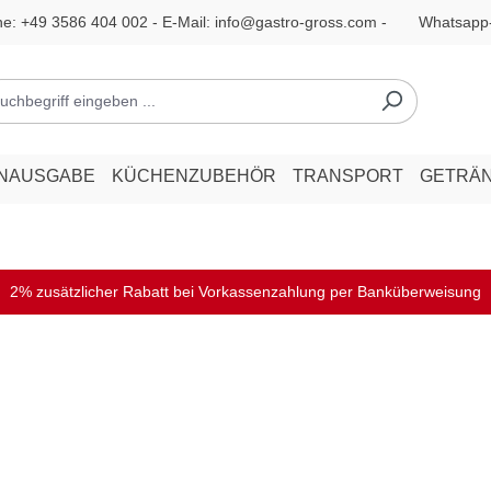
ne:
+49 3586 404 002
- E-Mail:
info@gastro-gross.com
-
Whatsapp
ENAUSGABE
KÜCHENZUBEHÖR
TRANSPORT
GETRÄ
2% zusätzlicher Rabatt bei Vorkassenzahlung per Banküberweisung