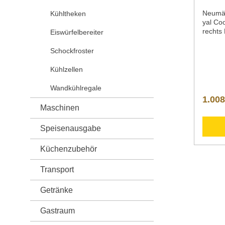
Neumä
Kühltheken
yal Co
rechts
Eiswürfelbereiter
6 Komp
Tapas 
Schockfroster
Tiefe 
mm 143
Kühlzellen
x 245 
mm tie
Wandkühlregale
1/3 x 
1.008
tiefKüh
Maschinen
mperat
Schale
Speisenausgabe
Schale
Schale
Küchenzubehör
50 Hz
W 230
kg 36 
Transport
70500
Bieten 
Getränke
an ver
edlen 
Gastraum
Appeti
Wein o