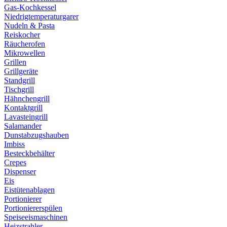
Gas-Kochkessel
Niedrigtemperaturgarer
Nudeln & Pasta
Reiskocher
Räucherofen
Mikrowellen
Grillen
Grillgeräte
Standgrill
Tischgrill
Hähnchengrill
Kontaktgrill
Lavasteingrill
Salamander
Dunstabzugshauben
Imbiss
Besteckbehälter
Crepes
Dispenser
Eis
Eistütenablagen
Portionierer
Portioniererspülen
Speiseeismaschinen
Heizstrahler