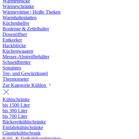
Wärmebrücke
Wärmeschränke
Wärmevitrine | Heiße Theken
Warmhalteplatten
Küchenhelfer
Bonleiste & Zettelhalter
Dosenöffner
Entkorker
Hackblöcke
Küchenwaagen
Messer-Abstreifbehälter
Schneidbretter
Sonstiges
Tee- und Gewürzkugel
Thermometer
Zur Kategorie Kühlen
Kühlschränke
bis 1500 Liter
bis 300 Liter
bis 700 Liter
Bäckereikühlschränke
Einfahrkühlschränke
Glastürkühlschrank
Kühl- & Tiefkühlkombination