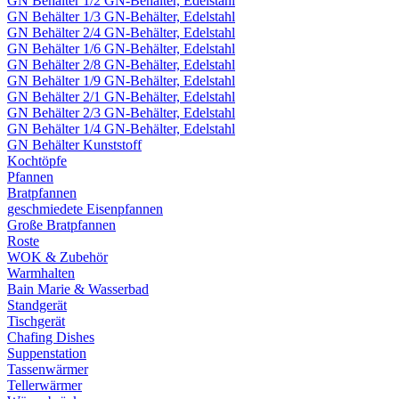
GN Behälter 1/2 GN-Behälter, Edelstahl
GN Behälter 1/3 GN-Behälter, Edelstahl
GN Behälter 2/4 GN-Behälter, Edelstahl
GN Behälter 1/6 GN-Behälter, Edelstahl
GN Behälter 2/8 GN-Behälter, Edelstahl
GN Behälter 1/9 GN-Behälter, Edelstahl
GN Behälter 2/1 GN-Behälter, Edelstahl
GN Behälter 2/3 GN-Behälter, Edelstahl
GN Behälter 1/4 GN-Behälter, Edelstahl
GN Behälter Kunststoff
Kochtöpfe
Pfannen
Bratpfannen
geschmiedete Eisenpfannen
Große Bratpfannen
Roste
WOK & Zubehör
Warmhalten
Bain Marie & Wasserbad
Standgerät
Tischgerät
Chafing Dishes
Suppenstation
Tassenwärmer
Tellerwärmer