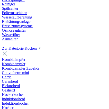
Reiniger
Spülcenter
Poliermaschinen
Wasseraufbereitung
Enthärtungsanlagen
Entsalzungssysteme
Osmoseanlagen
Wasserfilter
Armaturen
Zur Kategorie Kochen
Kombidämpfer
Kombidämpfer
Kombidämpfer Zubehör
Convotherm mini
Herde
Ceranherd
Elektroherd
Gasherd
Hockerkocher
Induktionsherd
Induktionskocher
Kocher