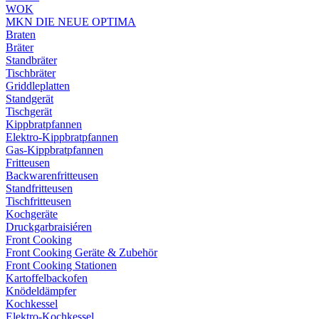
WOK
MKN DIE NEUE OPTIMA
Braten
Bräter
Standbräter
Tischbräter
Griddleplatten
Standgerät
Tischgerät
Kippbratpfannen
Elektro-Kippbratpfannen
Gas-Kippbratpfannen
Fritteusen
Backwarenfritteusen
Standfritteusen
Tischfritteusen
Kochgeräte
Druckgarbraisiéren
Front Cooking
Front Cooking Geräte & Zubehör
Front Cooking Stationen
Kartoffelbackofen
Knödeldämpfer
Kochkessel
Elektro-Kochkessel