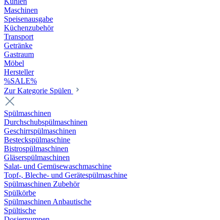
Kühlen
Maschinen
Speisenausgabe
Küchenzubehör
Transport
Getränke
Gastraum
Möbel
Hersteller
%SALE%
Zur Kategorie Spülen
Spülmaschinen
Durchschubspülmaschinen
Geschirrspülmaschinen
Besteckspülmaschine
Bistrospülmaschinen
Gläserspülmaschinen
Salat- und Gemüsewaschmaschine
Topf-, Bleche- und Gerätespülmaschine
Spülmaschinen Zubehör
Spülkörbe
Spülmaschinen Anbautische
Spültische
Dosierpumpen