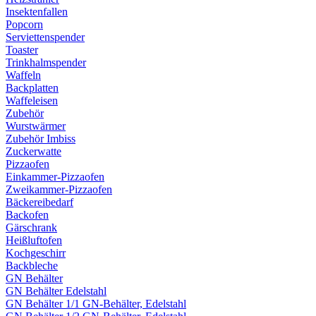
Insektenfallen
Popcorn
Serviettenspender
Toaster
Trinkhalmspender
Waffeln
Backplatten
Waffeleisen
Zubehör
Wurstwärmer
Zubehör Imbiss
Zuckerwatte
Pizzaofen
Einkammer-Pizzaofen
Zweikammer-Pizzaofen
Bäckereibedarf
Backofen
Gärschrank
Heißluftofen
Kochgeschirr
Backbleche
GN Behälter
GN Behälter Edelstahl
GN Behälter 1/1 GN-Behälter, Edelstahl