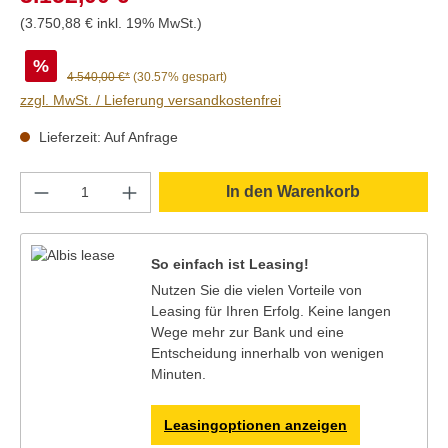
(3.750,88 € inkl. 19% MwSt.)
%
4.540,00 €*
(30.57% gespart)
zzgl. MwSt. / Lieferung versandkostenfrei
Lieferzeit: Auf Anfrage
Produkt Anzahl: Gib den gewünschten Wert e
In den Warenkorb
So einfach ist Leasing!
Nutzen Sie die vielen Vorteile von
Leasing für Ihren Erfolg. Keine langen
Wege mehr zur Bank und eine
Entscheidung innerhalb von wenigen
Minuten.
Leasingoptionen anzeigen