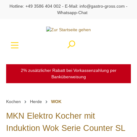
Hotline:
+49 3586 404 002
- E-Mail:
info@gastro-gross.com
-
alt springen
Whatsapp-Chat
Ware
2% zusätzlicher Rabatt bei Vorkassenzahlung per
Banküberweisung
Kochen
Herde
WOK
MKN Elektro Kocher mit
Induktion Wok Serie Counter SL