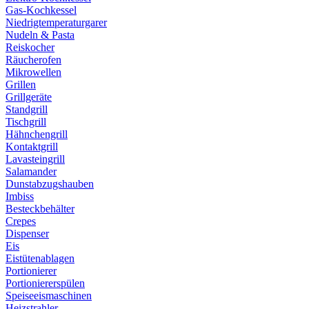
Gas-Kochkessel
Niedrigtemperaturgarer
Nudeln & Pasta
Reiskocher
Räucherofen
Mikrowellen
Grillen
Grillgeräte
Standgrill
Tischgrill
Hähnchengrill
Kontaktgrill
Lavasteingrill
Salamander
Dunstabzugshauben
Imbiss
Besteckbehälter
Crepes
Dispenser
Eis
Eistütenablagen
Portionierer
Portioniererspülen
Speiseeismaschinen
Heizstrahler