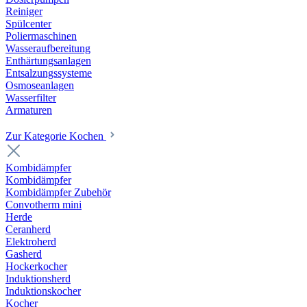
Reiniger
Spülcenter
Poliermaschinen
Wasseraufbereitung
Enthärtungsanlagen
Entsalzungssysteme
Osmoseanlagen
Wasserfilter
Armaturen
Zur Kategorie Kochen
Kombidämpfer
Kombidämpfer
Kombidämpfer Zubehör
Convotherm mini
Herde
Ceranherd
Elektroherd
Gasherd
Hockerkocher
Induktionsherd
Induktionskocher
Kocher