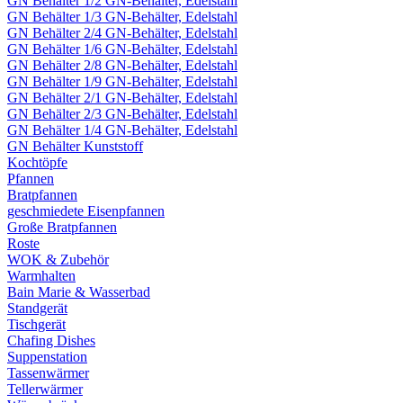
GN Behälter 1/2 GN-Behälter, Edelstahl
GN Behälter 1/3 GN-Behälter, Edelstahl
GN Behälter 2/4 GN-Behälter, Edelstahl
GN Behälter 1/6 GN-Behälter, Edelstahl
GN Behälter 2/8 GN-Behälter, Edelstahl
GN Behälter 1/9 GN-Behälter, Edelstahl
GN Behälter 2/1 GN-Behälter, Edelstahl
GN Behälter 2/3 GN-Behälter, Edelstahl
GN Behälter 1/4 GN-Behälter, Edelstahl
GN Behälter Kunststoff
Kochtöpfe
Pfannen
Bratpfannen
geschmiedete Eisenpfannen
Große Bratpfannen
Roste
WOK & Zubehör
Warmhalten
Bain Marie & Wasserbad
Standgerät
Tischgerät
Chafing Dishes
Suppenstation
Tassenwärmer
Tellerwärmer