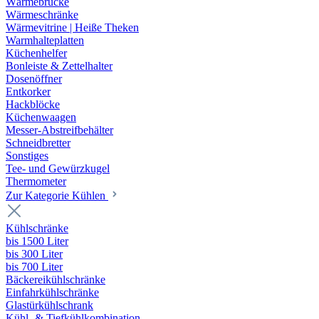
Wärmebrücke
Wärmeschränke
Wärmevitrine | Heiße Theken
Warmhalteplatten
Küchenhelfer
Bonleiste & Zettelhalter
Dosenöffner
Entkorker
Hackblöcke
Küchenwaagen
Messer-Abstreifbehälter
Schneidbretter
Sonstiges
Tee- und Gewürzkugel
Thermometer
Zur Kategorie Kühlen
Kühlschränke
bis 1500 Liter
bis 300 Liter
bis 700 Liter
Bäckereikühlschränke
Einfahrkühlschränke
Glastürkühlschrank
Kühl- & Tiefkühlkombination