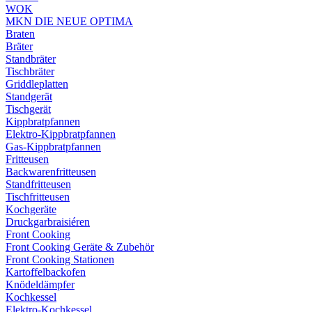
WOK
MKN DIE NEUE OPTIMA
Braten
Bräter
Standbräter
Tischbräter
Griddleplatten
Standgerät
Tischgerät
Kippbratpfannen
Elektro-Kippbratpfannen
Gas-Kippbratpfannen
Fritteusen
Backwarenfritteusen
Standfritteusen
Tischfritteusen
Kochgeräte
Druckgarbraisiéren
Front Cooking
Front Cooking Geräte & Zubehör
Front Cooking Stationen
Kartoffelbackofen
Knödeldämpfer
Kochkessel
Elektro-Kochkessel