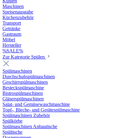
Kühlen
Maschinen
Speisenausgabe
Küchenzubehör
Transport
Getränke
Gastraum
Möbel
Hersteller
%SALE%
Zur Kategorie Spülen
Spülmaschinen
Durchschubspülmaschinen
Geschirrspülmaschinen
Besteckspülmaschine
Bistrospülmaschinen
Gläserspülmaschinen
Salat- und Gemüsewaschmaschine
Topf-, Bleche- und Gerätespülmaschine
Spülmaschinen Zubehör
Spülkörbe
Spülmaschinen Anbautische
Spültische
Dosierpumpen