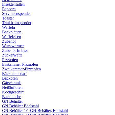
Insektenfallen
Popcorn
Serviettenspender
Toaster
Trinkhalmspender
Waffeln
Backplatten
Waffeleisen
Zubehör
Wurstwärmer
Zubehör Imbiss
Zuckerwatte
Pizzaofen
Einkammer-Pizzaofen
Zweikammer-Pizzaofen
Bäckereibedarf
Backofen
Gärschrank
Heißluftofen
Kochgeschirr
Backbleche
GN Behälter
GN Behälter Edelstahl
GN Behälter 1/1 GN-Behälter, Edelstahl