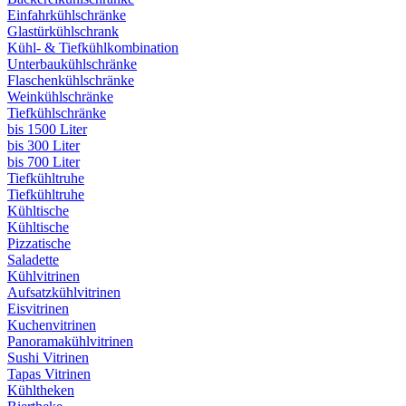
Einfahrkühlschränke
Glastürkühlschrank
Kühl- & Tiefkühlkombination
Unterbaukühlschränke
Flaschenkühlschränke
Weinkühlschränke
Tiefkühlschränke
bis 1500 Liter
bis 300 Liter
bis 700 Liter
Tiefkühltruhe
Tiefkühltruhe
Kühltische
Kühltische
Pizzatische
Saladette
Kühlvitrinen
Aufsatzkühlvitrinen
Eisvitrinen
Kuchenvitrinen
Panoramakühlvitrinen
Sushi Vitrinen
Tapas Vitrinen
Kühltheken