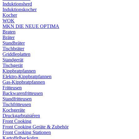
Induktionsherd
Induktionskocher
Kocher
WOK
MKN DIE NEUE OPTIMA
Braten
Bräter
Standbräter
Tischbräter
Griddleplatten
Standgerät
Tischgerät
Kippbratpfannen
Elektro-Kippbratpfannen
Gas-Kippbratpfannen
Fritteusen
Backwarenfritteusen
Standfritteusen
Tischfritteusen
Kochgeräte
Druckgarbraisiéren
Front Cooking
Front Cooking Geräte & Zubehör
Front Cooking Stationen
Kartoffelbackofen