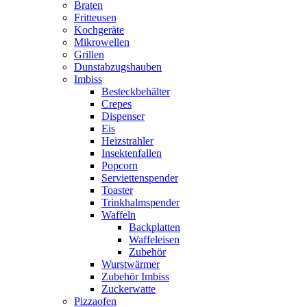
Braten
Fritteusen
Kochgeräte
Mikrowellen
Grillen
Dunstabzugshauben
Imbiss
Besteckbehälter
Crepes
Dispenser
Eis
Heizstrahler
Insektenfallen
Popcorn
Serviettenspender
Toaster
Trinkhalmspender
Waffeln
Backplatten
Waffeleisen
Zubehör
Wurstwärmer
Zubehör Imbiss
Zuckerwatte
Pizzaofen