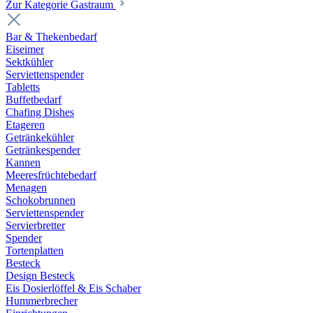
Zur Kategorie Gastraum
Bar & Thekenbedarf
Eiseimer
Sektkühler
Serviettenspender
Tabletts
Buffetbedarf
Chafing Dishes
Etageren
Getränkekühler
Getränkespender
Kannen
Meeresfrüchtebedarf
Menagen
Schokobrunnen
Serviettenspender
Servierbretter
Spender
Tortenplatten
Besteck
Design Besteck
Eis Dosierlöffel & Eis Schaber
Hummerbrecher