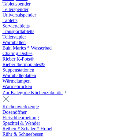
Tablettspender
Tellerspender
Universalspender
Tabletts
Serviertabletts
Transporttabletts
Tellerstapler
Warmhalten
Bain Maries * Wasserbad
Chafing Dishes
Rieber K-Pots®
Rieber thermoplates®
Suppenstationen
Warmhalteplatten
Wärmelampen
Wärmebrücken
Zur Kategorie Küchenzubehör
Küchenwerkzeuge
Dosenöffner
Fleischbearbeitung
Spachtel & Wender
Reiben * Schäler * Hobel
Rühr & Schneebesen