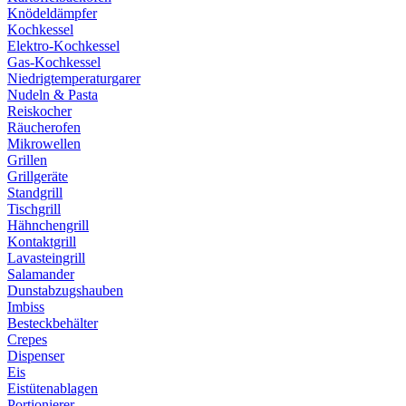
Knödeldämpfer
Kochkessel
Elektro-Kochkessel
Gas-Kochkessel
Niedrigtemperaturgarer
Nudeln & Pasta
Reiskocher
Räucherofen
Mikrowellen
Grillen
Grillgeräte
Standgrill
Tischgrill
Hähnchengrill
Kontaktgrill
Lavasteingrill
Salamander
Dunstabzugshauben
Imbiss
Besteckbehälter
Crepes
Dispenser
Eis
Eistütenablagen
Portionierer