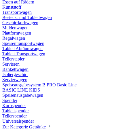
Essen auf Rädern
Kunststoff
Transportwagen
Besteck- und Tablettwagen
Geschirrkorbwagen
Muldenwagen
Plattformwagen
Regalwagen
Speisentransportwagen
Tablett Abräumwagen
Tablett Transportwagen
Tellerstapler
Servieren
Bankettwagen
Isoliergeschirr
Servierwagen
Speiseausgabesystem B.PRO Basic Line
BASIC LINE KIDS
Speisenausgabewagen
Spender
Korbspender
Tablettspender
Tellerspender
Universalspender
Zur Kategorie Getränke