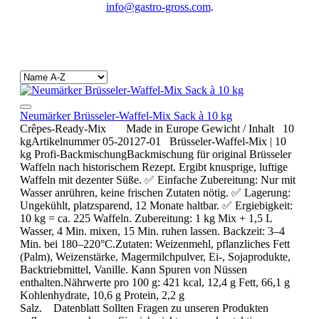
info@gastro-gross.com
.
Neumärker Brüsseler-Waffel-Mix Sack à 10 kg
Crêpes-Ready-Mix Made in Europe Gewicht / Inhalt 10
kgArtikelnummer 05-20127-01 Brüsseler-Waffel-Mix | 10
kg Profi-BackmischungBackmischung für original Brüsseler
Waffeln nach historischem Rezept. Ergibt knusprige, luftige
Waffeln mit dezenter Süße. ✅ Einfache Zubereitung: Nur mit
Wasser anrühren, keine frischen Zutaten nötig. ✅ Lagerung:
Ungekühlt, platzsparend, 12 Monate haltbar. ✅ Ergiebigkeit:
10 kg = ca. 225 Waffeln. Zubereitung: 1 kg Mix + 1,5 L
Wasser, 4 Min. mixen, 15 Min. ruhen lassen. Backzeit: 3–4
Min. bei 180–220°C.Zutaten: Weizenmehl, pflanzliches Fett
(Palm), Weizenstärke, Magermilchpulver, Ei-, Sojaprodukte,
Backtriebmittel, Vanille. Kann Spuren von Nüssen
enthalten.Nährwerte pro 100 g: 421 kcal, 12,4 g Fett, 66,1 g
Kohlenhydrate, 10,6 g Protein, 2,2 g
Salz. Datenblatt Sollten Fragen zu unseren Produkten