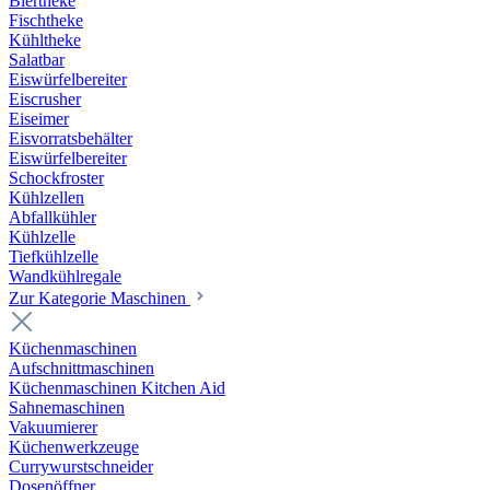
Biertheke
Fischtheke
Kühltheke
Salatbar
Eiswürfelbereiter
Eiscrusher
Eiseimer
Eisvorratsbehälter
Eiswürfelbereiter
Schockfroster
Kühlzellen
Abfallkühler
Kühlzelle
Tiefkühlzelle
Wandkühlregale
Zur Kategorie Maschinen
Küchenmaschinen
Aufschnittmaschinen
Küchenmaschinen Kitchen Aid
Sahnemaschinen
Vakuumierer
Küchenwerkzeuge
Currywurstschneider
Dosenöffner