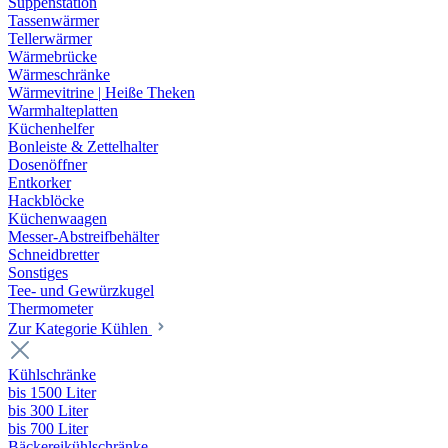
Suppenstation
Tassenwärmer
Tellerwärmer
Wärmebrücke
Wärmeschränke
Wärmevitrine | Heiße Theken
Warmhalteplatten
Küchenhelfer
Bonleiste & Zettelhalter
Dosenöffner
Entkorker
Hackblöcke
Küchenwaagen
Messer-Abstreifbehälter
Schneidbretter
Sonstiges
Tee- und Gewürzkugel
Thermometer
Zur Kategorie Kühlen
Kühlschränke
bis 1500 Liter
bis 300 Liter
bis 700 Liter
Bäckereikühlschränke