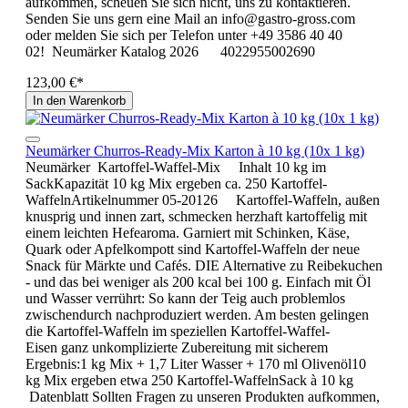
aufkommen, scheuen Sie sich nicht, uns zu kontaktieren.
Senden Sie uns gern eine Mail an info@gastro-gross.com
oder melden Sie sich per Telefon unter +49 3586 40 40
02! Neumärker Katalog 2026 4022955002690
123,00 €*
In den Warenkorb
Neumärker Churros-Ready-Mix Karton à 10 kg (10x 1 kg)
Neumärker Kartoffel-Waffel-Mix Inhalt 10 kg im
SackKapazität 10 kg Mix ergeben ca. 250 Kartoffel-
WaffelnArtikelnummer 05-20126 Kartoffel-Waffeln, außen
knusprig und innen zart, schmecken herzhaft kartoffelig mit
einem leichten Hefearoma. Garniert mit Schinken, Käse,
Quark oder Apfelkompott sind Kartoffel-Waffeln der neue
Snack für Märkte und Cafés. DIE Alternative zu Reibekuchen
- und das bei weniger als 200 kcal bei 100 g. Einfach mit Öl
und Wasser verrührt: So kann der Teig auch problemlos
zwischendurch nachproduziert werden. Am besten gelingen
die Kartoffel-Waffeln im speziellen Kartoffel-Waffel-
Eisen ganz unkomplizierte Zubereitung mit sicherem
Ergebnis:1 kg Mix + 1,7 Liter Wasser + 170 ml Olivenöl10
kg Mix ergeben etwa 250 Kartoffel-WaffelnSack à 10 kg
Datenblatt Sollten Fragen zu unseren Produkten aufkommen,