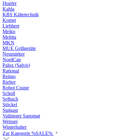
Hupfer
Kahla
KBS Kältetechnik
Komet
Liebherr
Meiko
Melitta
MKN
MUE Grillgeräte
Neumärker
NordCap
Palux (Salvis)
Rational
Retigo
Rieber
Robot Coupe
Scholl
Selbach
Stöckel
Stalgast
Vaihinger Sanomat
Weisser
Winterhalter
Zur Kategorie %SALE%