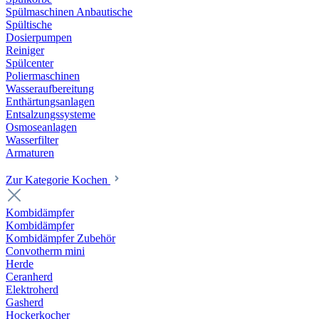
Spülmaschinen Anbautische
Spültische
Dosierpumpen
Reiniger
Spülcenter
Poliermaschinen
Wasseraufbereitung
Enthärtungsanlagen
Entsalzungssysteme
Osmoseanlagen
Wasserfilter
Armaturen
Zur Kategorie Kochen
Kombidämpfer
Kombidämpfer
Kombidämpfer Zubehör
Convotherm mini
Herde
Ceranherd
Elektroherd
Gasherd
Hockerkocher