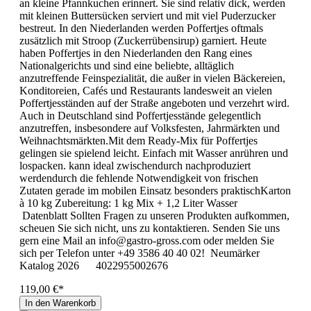
an kleine Pfannkuchen erinnert. Sie sind relativ dick, werden
mit kleinen Buttersücken serviert und mit viel Puderzucker
bestreut. In den Niederlanden werden Poffertjes oftmals
zusätzlich mit Stroop (Zuckerrübensirup) garniert. Heute
haben Poffertjes in den Niederlanden den Rang eines
Nationalgerichts und sind eine beliebte, alltäglich
anzutreffende Feinspezialität, die außer in vielen Bäckereien,
Konditoreien, Cafés und Restaurants landesweit an vielen
Poffertjesständen auf der Straße angeboten und verzehrt wird.
Auch in Deutschland sind Poffertjesstände gelegentlich
anzutreffen, insbesondere auf Volksfesten, Jahrmärkten und
Weihnachtsmärkten.Mit dem Ready-Mix für Poffertjes
gelingen sie spielend leicht. Einfach mit Wasser anrühren und
lospacken. kann ideal zwischendurch nachproduziert
werdendurch die fehlende Notwendigkeit von frischen
Zutaten gerade im mobilen Einsatz besonders praktischKarton
à 10 kg Zubereitung: 1 kg Mix + 1,2 Liter Wasser
Datenblatt Sollten Fragen zu unseren Produkten aufkommen,
scheuen Sie sich nicht, uns zu kontaktieren. Senden Sie uns
gern eine Mail an info@gastro-gross.com oder melden Sie
sich per Telefon unter +49 3586 40 40 02! Neumärker
Katalog 2026 4022955002676
119,00 €*
In den Warenkorb