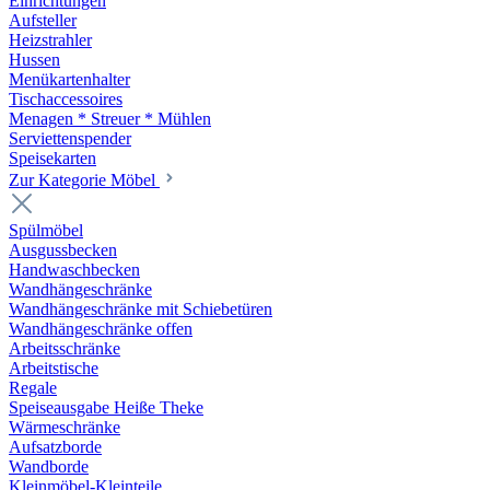
Einrichtungen
Aufsteller
Heizstrahler
Hussen
Menükartenhalter
Tischaccessoires
Menagen * Streuer * Mühlen
Serviettenspender
Speisekarten
Zur Kategorie Möbel
Spülmöbel
Ausgussbecken
Handwaschbecken
Wandhängeschränke
Wandhängeschränke mit Schiebetüren
Wandhängeschränke offen
Arbeitsschränke
Arbeitstische
Regale
Speiseausgabe Heiße Theke
Wärmeschränke
Aufsatzborde
Wandborde
Kleinmöbel-Kleinteile