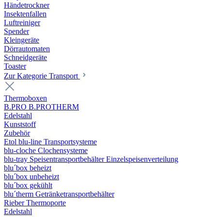
Händetrockner
Insektenfallen
Luftreiniger
Spender
Kleingeräte
Dörrautomaten
Schneidgeräte
Toaster
Zur Kategorie Transport
Thermoboxen
B.PRO B.PROTHERM
Edelstahl
Kunststoff
Zubehör
Etol blu-line Transportsysteme
blu-cloche Clochensysteme
blu-tray Speisentransportbehälter Einzelspeisenverteilung
blu´box beheizt
blu´box unbeheizt
blu´box gekühlt
blu´therm Getränketransportbehälter
Rieber Thermoporte
Edelstahl