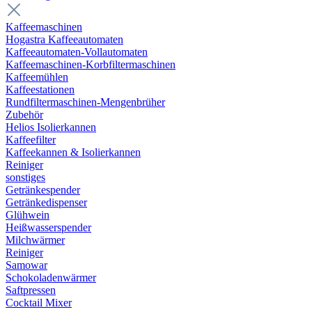
Kaffeemaschinen
Hogastra Kaffeeautomaten
Kaffeeautomaten-Vollautomaten
Kaffeemaschinen-Korbfiltermaschinen
Kaffeemühlen
Kaffeestationen
Rundfiltermaschinen-Mengenbrüher
Zubehör
Helios Isolierkannen
Kaffeefilter
Kaffeekannen & Isolierkannen
Reiniger
sonstiges
Getränkespender
Getränkedispenser
Glühwein
Heißwasserspender
Milchwärmer
Reiniger
Samowar
Schokoladenwärmer
Saftpressen
Cocktail Mixer