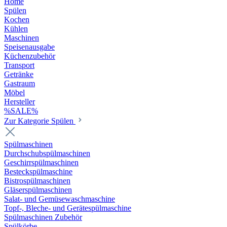
Home
Spülen
Kochen
Kühlen
Maschinen
Speisenausgabe
Küchenzubehör
Transport
Getränke
Gastraum
Möbel
Hersteller
%SALE%
Zur Kategorie Spülen
Spülmaschinen
Durchschubspülmaschinen
Geschirrspülmaschinen
Besteckspülmaschine
Bistrospülmaschinen
Gläserspülmaschinen
Salat- und Gemüsewaschmaschine
Topf-, Bleche- und Gerätespülmaschine
Spülmaschinen Zubehör
Spülkörbe