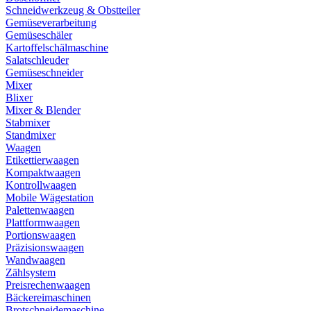
Schneidwerkzeug & Obstteiler
Gemüseverarbeitung
Gemüseschäler
Kartoffelschälmaschine
Salatschleuder
Gemüseschneider
Mixer
Blixer
Mixer & Blender
Stabmixer
Standmixer
Waagen
Etikettierwaagen
Kompaktwaagen
Kontrollwaagen
Mobile Wägestation
Palettenwaagen
Plattformwaagen
Portionswaagen
Präzisionswaagen
Wandwaagen
Zählsystem
Preisrechenwaagen
Bäckereimaschinen
Brotschneidemaschine