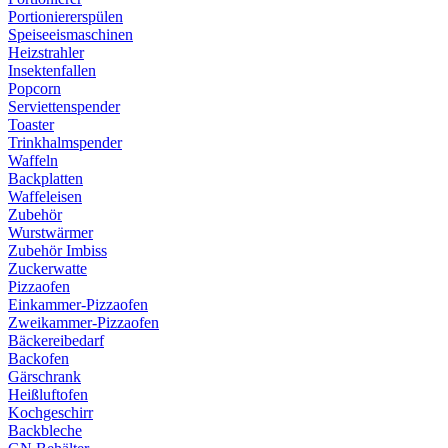
Portioniererspülen
Speiseeismaschinen
Heizstrahler
Insektenfallen
Popcorn
Serviettenspender
Toaster
Trinkhalmspender
Waffeln
Backplatten
Waffeleisen
Zubehör
Wurstwärmer
Zubehör Imbiss
Zuckerwatte
Pizzaofen
Einkammer-Pizzaofen
Zweikammer-Pizzaofen
Bäckereibedarf
Backofen
Gärschrank
Heißluftofen
Kochgeschirr
Backbleche