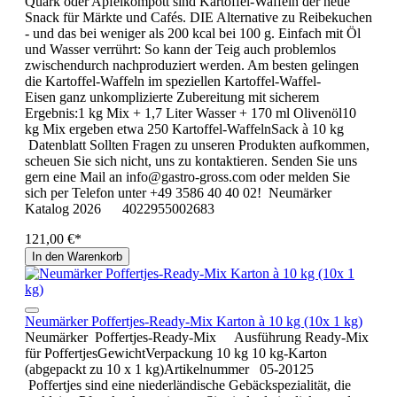
Quark oder Apfelkompott sind Kartoffel-Waffeln der neue
Snack für Märkte und Cafés. DIE Alternative zu Reibekuchen
- und das bei weniger als 200 kcal bei 100 g. Einfach mit Öl
und Wasser verrührt: So kann der Teig auch problemlos
zwischendurch nachproduziert werden. Am besten gelingen
die Kartoffel-Waffeln im speziellen Kartoffel-Waffel-
Eisen ganz unkomplizierte Zubereitung mit sicherem
Ergebnis:1 kg Mix + 1,7 Liter Wasser + 170 ml Olivenöl10
kg Mix ergeben etwa 250 Kartoffel-WaffelnSack à 10 kg
Datenblatt Sollten Fragen zu unseren Produkten aufkommen,
scheuen Sie sich nicht, uns zu kontaktieren. Senden Sie uns
gern eine Mail an info@gastro-gross.com oder melden Sie
sich per Telefon unter +49 3586 40 40 02! Neumärker
Katalog 2026 4022955002683
121,00 €*
In den Warenkorb
Neumärker Poffertjes-Ready-Mix Karton à 10 kg (10x 1 kg)
Neumärker Poffertjes-Ready-Mix Ausführung Ready-Mix
für PoffertjesGewichtVerpackung 10 kg 10 kg-Karton
(abgepackt zu 10 x 1 kg)Artikelnummer 05-20125
Poffertjes sind eine niederländische Gebäckspezialität, die