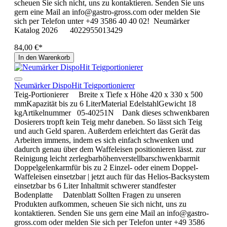
scheuen Sie sich nicht, uns zu kontaktieren. Senden Sie uns
gern eine Mail an info@gastro-gross.com oder melden Sie
sich per Telefon unter +49 3586 40 40 02! Neumärker
Katalog 2026 4022955013429
84,00 €*
In den Warenkorb
Neumärker DispoHit Teigportionierer
Teig-Portionierer Breite x Tiefe x Höhe 420 x 330 x 500
mmKapazität bis zu 6 LiterMaterial EdelstahlGewicht 18
kgArtikelnummer 05-40251N Dank dieses schwenkbaren
Dosierers tropft kein Teig mehr daneben. So lässt sich Teig
und auch Geld sparen. Außerdem erleichtert das Gerät das
Arbeiten immens, indem es sich einfach schwenken und
dadurch genau über dem Waffeleisen positionieren lässt. zur
Reinigung leicht zerlegbarhöhenverstellbarschwenkbarmit
Doppelgelenkarmfür bis zu 2 Einzel- oder einem Doppel-
Waffeleisen einsetzbar | jetzt auch für das Helios-Backsystem
einsetzbar bs 6 Liter Inhaltmit schwerer standfester
Bodenplatte Datenblatt Sollten Fragen zu unseren
Produkten aufkommen, scheuen Sie sich nicht, uns zu
kontaktieren. Senden Sie uns gern eine Mail an info@gastro-
gross.com oder melden Sie sich per Telefon unter +49 3586