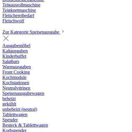
Teigausrollmaschine
Teigknetmaschine
Fleischereibedarf
Fleischwolf
Zur Kategorie Speisenausgabe
Ausgabemöbel
Kaltausgaben
Kinderbuffet
Salatbars
Warmausgaben
Front Cooking
Kochmodule
Kochstationen
Neutralvitrinen
Speisenausgabewagen
beheizt
gekühlt
unbeheizt (neutral)
Tablettwagen
Spender
Besteck & Tablettwagen
Korbspender