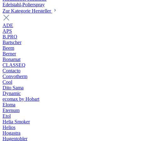
Edelstahl-Polierspray
Zur Kategorie Hersteller
ADE
APS
B.PRO
Bartscher
Beem
Berner
Bonamat
CLASSEQ
Contacto
Convotherm
Cool
Dito Sama
Dynamic
ecomax by Hobart
Eloma
Eternum
Etol
Helia Smoker
Helios
Hogastra
Hugentobler