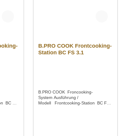
oking-
B.PRO COOK Frontcooking-
Station BC FS 3.1
B.PRO COOK Froncooking-
System Ausführung /
ion BC FS
Modell Frontcooking-Station BC FS
OK
3.1 für drei B.PRO COOK
ng mit
AuftischgeräteMaterial aus CNS
z und
18/10Außenmaße / Länge x Breite x
HöheHöhe des UnterbausGeräte-
reite x
Einstellnische / Länge x Breite x
räte-
HöheNutzraum unter dem