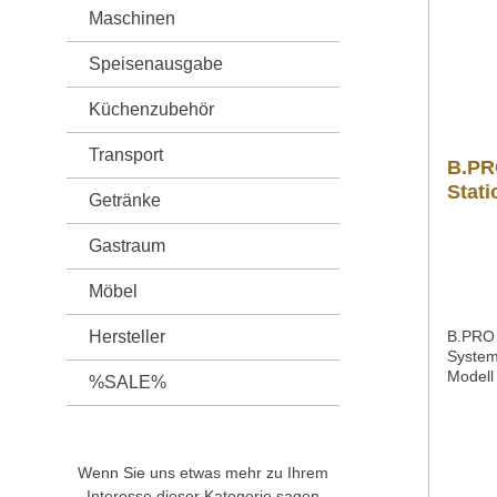
Maschinen
Speisenausgabe
Küchenzubehör
Transport
B.PR
Stati
Getränke
Gastraum
Möbel
Hersteller
B.PRO
System
Modell
%SALE%
2.1 fü
Auftis
18/10A
HöheHö
Wenn Sie uns etwas mehr zu Ihrem
Einstel
Interesse dieser Kategorie sagen
HöheNu