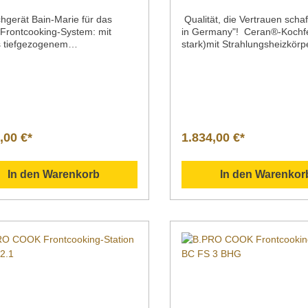
chgerät Bain-Marie für das
Qualität, die Vertrauen scha
rontcooking-System: mit
in Germany"! Ceran®-Kochf
s tiefgezogenem
stark)mit Strahlungsheizkör
passend für GN-Behälter und
runde Kochzonen2
kel aus Edelstahlbeheizbar
Strahlungsheizkörpervorn 1,
°C bis 95°Cstufenlose
kWhinten 2,5 kWKontrollleuc
aturregelung mit
Anzeige des
ebelnKontrollleuchten zum
Betriebszustandsstufenlose
en des Betriebszustandes und
Temperaturregulierung je K
fheizphasehöhenverstellbare
mit DrehknebelNetzanschlus
,00 €*
1.834,00 €*
ßeLieferung inklusive des
1,50 mhöhenverstellbare Dr
hutzkabels; 1,50 m
In den Warenkorb
In den Warenkor