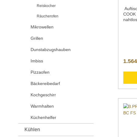
Reiskocher
Auftis
COOK F
Räucherofen
nahtlo
Becken
Mikrowellen
GN-Dec
von 45
Grillen
Temper
Drehkn
Dunstabzugshauben
Anzeig
der Au
1.564
Imbiss
Drehfü
Netzsc
Pizzaofen
Bäckereibedarf
Kochgeschirr
Warmhalten
Küchenhelfer
Kühlen