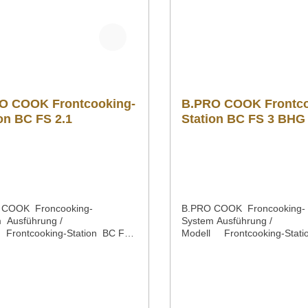
O COOK Frontcooking-
B.PRO COOK Frontco
on BC FS 2.1
Station BC FS 3 BHG
 COOK Froncooking-
B.PRO COOK Froncooking-
 Ausführung /
System Ausführung /
 Frontcooking-Station BC FS
Modell Frontcooking-Stat
r zwei B.PRO COOK
3.1 BHG für drei B.PRO CO
chgeräteMaterial aus CNS
Auftischgeräte mit Beleuchtu
ußenmaße / Länge x Breite x
geschlossenem Hustenschut
he des UnterbausGeräte-
GalerieMaterial aus CNS
lnische / Länge x Breite x
18/10Außenmaße / Länge x B
tzraum unter dem
HöheHöhe des UnterbausGe