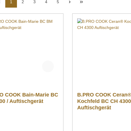
1
2
3
4
5
O COOK Bain-Marie BC
B.PRO COOK Ceran
0 / Auftischgerät
Kochfeld BC CH 430
Auftischgerät