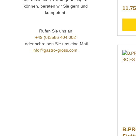
Einstel
können, beraten wir Sie gern und
11.75
Höhe 
kompetent.
mm 806
575 mm
herau
Rufen Sie uns an
Belast
+49 (0)3586 404 002
Elektr
PE / 5
oder schreiben Sie uns eine Mail
kWSte
info@gastro-gross.com
.
CEE-St
CEE-St
Frotco
Auftis
ad-Kun
Lenkro
Festst
973 B
Frontc
Statio
Frontc
Auftis
für opt
Einseh
B.PR
Filter