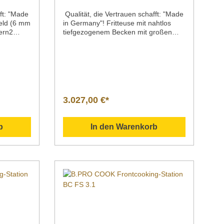
fft: "Made
Qualität, die Vertrauen schafft: "Made
eld (6 mm
in Germany"! Fritteuse mit nahtlos
pern2
tiefgezogenem Becken mit großen
EckradienKaltzone am
8
Beckenbodenherausschwenkbarer,
hte zur
innenliegender
HeizkörperAufhängevorrichtung für
Frittierkörbeinkl. Deckel zum
ochzone
Abdecken des
skabel
FrittierbeckensTemperaturbereich:
3.027,00 €*
ehfüße
+100 °C bis +180 °Cstufenlose
Temperaturregulierung mit
Drehknebeln2 Kontrollleuchten zur
b
In den Warenkorb
Anzeige des Betriebszustands und der
Aufheizphasehöhenverstellbare
Drehfüße