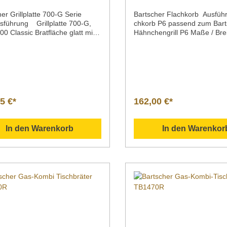
er Grillplatte 700-G Serie
Bartscher Flachkorb Ausfü
sführung Grillplatte 700-G,
chkorb P6 passend zum Bart
00 Classic Bratfläche glatt mit
Hähnchengrill P6 Maße / Brei
nneMaterial GusseisenMaße /
x Höhe 540 x 155 x
x Tiefe x Höhe 575 x 375 x 38
50 mmGewicht 1,25
e Classic 700Gewicht 22,3
kgArtikelnummer 215096
ikelnummer 285083
Downloadbereich /
adbereich /
Informationsmaterial
ationsmaterial
Nachfolgend können Sie sic
lgend können Sie sich
zusätzliche Informationen z
5 €*
162,00 €*
liche Informationen zum
Produkt als PDF herunterlad
t als PDF herunterladen.
">Datenblatt Sollten Sie we
nblatt Sollten Sie weitere
Fragen zu unseren Produkte
In den Warenkorb
In den Warenkor
 zu unseren Produkten haben,
können Sie uns gern per Mail
 Sie uns gern per Mail unter
info@gastro-gross.com oder
astro-gross.com oder per
Telefon unter +49 3586 40 4
n unter +49 3586 40 40 02
kontaktieren!
tieren!