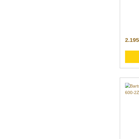
Innenb
18/10B
ng | F
Anschl
Hz | st
Spieße
Hähnch
2.195
Haltek
Klamme
Höhe 8
530 m
kgArti
ng Bart
Wahl: 
einen S
durch e
Rotatio
wird vo
Tempera
einen 
Hähnch
stimmt 
Preis:
Spießd
hygien