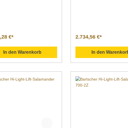
eleuchtungMaterial CNS
Wahl: verfügt über 3 getrenn
etriebsartAnschlusswertSpannu
regelbare Heizzonen. Dank k
requenz | Geräte-
Aufheizzeiten ist das Gerät ef
uss Elektro 3,5 kW 230 V | 50
und energiesparsam.Geeign
eckerfertigKapazitätAnzahl der
Gratinieren, Überbacken, Gla
 8 Hähnchen 2 Spieße für je 4
Karamelisieren oder schlich
en; mit
Warmhalten von vorgefertigt
,28 €*
2.734,56 €*
lammerninklusive 2 Spieße mit
Speisen. Kurz vor dem Servi
rnMaße / Breite x Tiefe x
nochmal erwärmt, bekommen
80 x 430 x
Speisen oft einen noch appet
In den Warenkorb
In den Warenkor
mGewicht 41,0
Glanz.Das Heizelement ist
kelnummer 215036 Beschreibu
höhenverstellbar. Als Wärme
scher Hähnchengrill - eine gute
dient ein Infrarot-
Die Hähnchen werden auf
Strahlungsheizkörper.
pieß gesteckt. Dieser wird
inen integrierten Motor in
n versetzt wird. Das Fleisch
n allen Seiten mit konstanter
tur gegrillt. Das sorgt für
optimalen Rösteffekt. Bei dem
engrill P8N von Bartscher
die Funktionalität sowie der
 für 8 Hähnchen; 4 Hähnchen je
as Gerät besteht aus
ischem und robustem