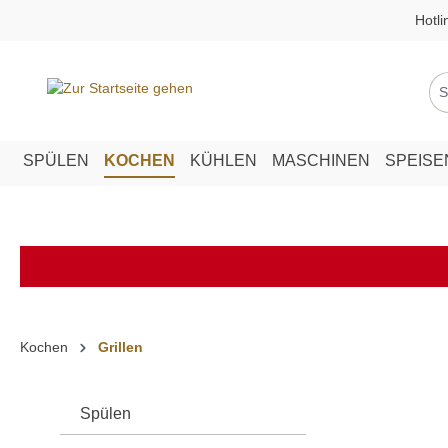
Hotli
springen
Zur Hauptnavigation springen
SPÜLEN
KOCHEN
KÜHLEN
MASCHINEN
SPEIS
Kochen
Grillen
Spülen