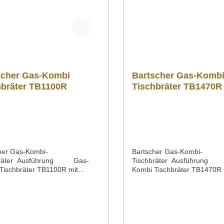
scher Gas-Kombi
Bartscher Gas-Kombi
hbräter TB1100R
Tischbräter TB1470R
her Gas-Kombi-
Bartscher Gas-Kombi-
bräter Ausführung Gas-
Tischbräter Ausführung
Tischbräter TB1100R mit
Kombi Tischbräter TB1470R 
ost Tischgerät Flammenabdeckun
Grillrost Tischgerät Flamm
auffangwanne mit
g Fettauffangwanne mit
tzungsschutzMaterial Material
ÜberhitzungsschutzMaterial 
st Edelstahl vernickeltBetriebsart
Grillrost Edelstahl vernickelt
tAnschlusswertZünd-
Gas-ArtAnschlusswertZünd-
eldruckVerbrauch Gas Flüssigg
ArtRegeldruckVerbrauch Gas