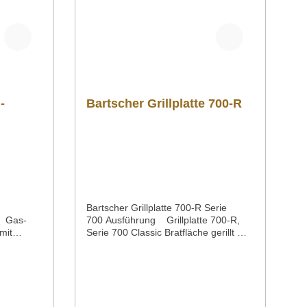
-
Bartscher Grillplatte 700-R
Bartscher Grillplatte 700-R Serie
 Gas-
700 Ausführung Grillplatte 700-R,
mit
Serie 700 Classic Bratfläche gerillt mit
enabdeckun
SaftrinneMaterial GusseisenMaße /
Breite x Tiefe x Höhe 575 x 375 x 38
Material
mmSerie 700 ClassicGewicht 24,1
Betriebsart
kgArtikelnummer 285080
Downloadbereich /
 Flüssigg
Informationsmaterial