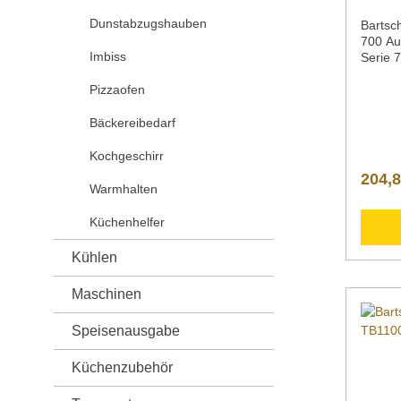
Dunstabzugshauben
Bartsch
700 Au
Imbiss
Serie 7
Saftri
Pizzaofen
Breite 
mmSeri
kgArt
Bäckereibedarf
Downlo
Inform
Kochgeschirr
Nachfo
204,8
zusätz
Warmhalten
Produk
">Date
Küchenhelfer
Fragen
können
Kühlen
info@g
Telefo
Maschinen
kontak
Speisenausgabe
Küchenzubehör