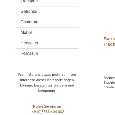
Transport
Getränke
Gastraum
Möbel
Bart
Hersteller
Tisc
%SALE%
Wenn Sie uns etwas mehr zu Ihrem
Bartsc
Interesse dieser Kategorie sagen
Tisch
können, beraten wir Sie gern und
Kombi 
kompetent.
Grillr
g Fett
Überhi
Grillro
Rufen Sie uns an
Gas-Ar
+49 (0)3586 404 002
ArtReg