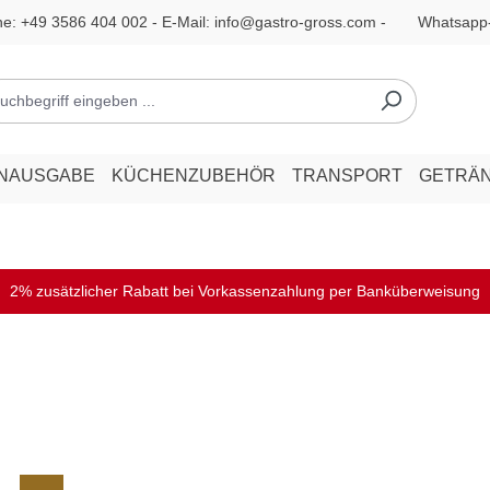
ne:
+49 3586 404 002
- E-Mail:
info@gastro-gross.com
-
Whatsapp
ENAUSGABE
KÜCHENZUBEHÖR
TRANSPORT
GETRÄ
2% zusätzlicher Rabatt bei Vorkassenzahlung per Banküberweisung