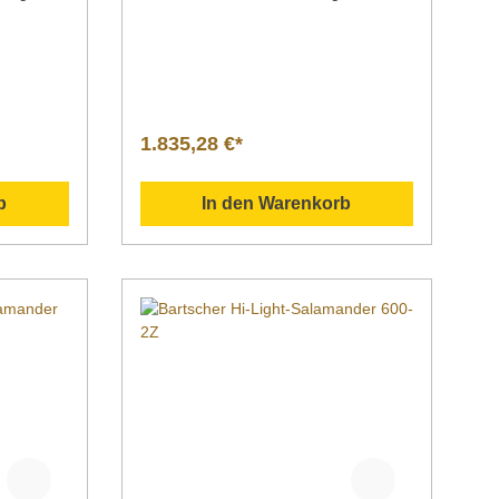
t
verfügt über 2 getrennt regelbare
urzer
Heizzonen. Dank kurzer Aufheizzeiten
fizient
ist das Gerät effizient und
et zum
energiesparsam.Geeignet zum
sieren,
Gratinieren, Überbacken, Glasieren,
t zum
Karamelisieren oder schlicht zum
en
Warmhalten von vorgefertigten
1.835,28 €*
eren
Speisen. Kurz vor dem Servieren
 die
nochmal erwärmt, bekommen die
itlicheren
Speisen oft einen noch appetitlicheren
b
In den Warenkorb
Glanz.Das Heizelement ist
quelle
höhenverstellbar. Als Wärmequelle
dient ein Infrarot-
Strahlungsheizkörper.