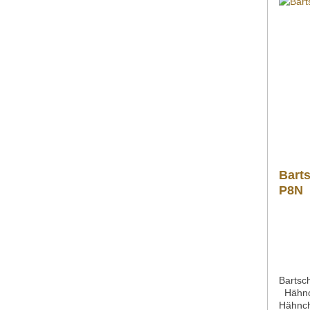
Fragen
können
info@g
Telefo
kontak
Bart
P8N
Bartsc
Hähnch
Hähnch