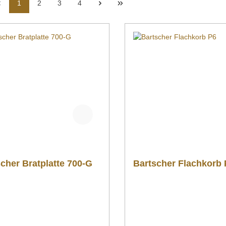
1
2
3
4
cher Bratplatte 700-G
Bartscher Flachkorb 