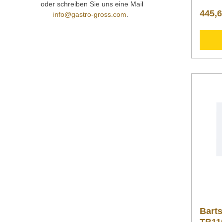
oder schreiben Sie uns eine Mail
as 11,
445,6
info@gastro-gross.com
.
mbar 8
Brenner
Tiefe 
Schlau
1
Gewer
aften 
Breite
mmGew
kgArti
ung so
Ausfüh
Energi
Gerätr
hochwe
beste 
Lebens
Grillro
Tiefe:
Downlo
Inform
Nachfo
Barts
zusätz