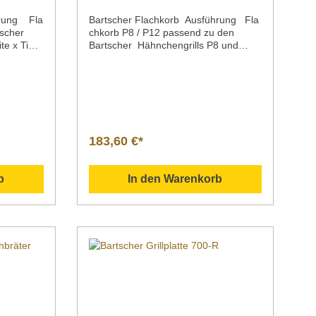
hrung Fla
Bartscher Flachkorb Ausführung Fla
scher
chkorb P8 / P12 passend zu den
te x Tiefe
Bartscher Hähnchengrills P8 und
P12Maße / Breite x Tiefe x Höhe 715
x 155 x 50 mmGewicht 2,0
kgArtikelnummer 215081
Downloadbereich /
Informationsmaterial
h
Nachfolgend können Sie sich
um
zusätzliche Informationen zum
183,60 €*
en.
Produkt als PDF herunterladen.
itere
">Datenblatt Sollten Sie weitere
n haben,
Fragen zu unseren Produkten haben,
b
In den Warenkorb
 unter
können Sie uns gern per Mail unter
 per
info@gastro-gross.com oder per
0 02
Telefon unter +49 3586 40 40 02
kontaktieren!