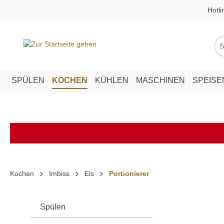
Hotli
springen
Zur Hauptnavigation springen
SPÜLEN
KOCHEN
KÜHLEN
MASCHINEN
SPEIS
Kochen
Imbiss
Eis
Portionierer
Spülen