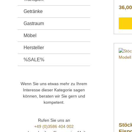
rößen f
36,00
codie
Getränke
/100 1/
6 1/12
Gastraum
mm 45
mm 70
Möbel
mm 51
50 511
16 51
Hersteller
Stöckel
18/10 
%SALE%
Kunstst
robust
gelocht
Handbu
Wenn Sie uns etwas mehr zu Ihrem
Verwen
Söhne 
Interesse dieser Kategorie sagen
KGDer e
können, beraten wir Sie gern und
wurde 
kompetent.
des le
Mechan
gebaut
Rufen Sie uns an
für ein
Stöck
+49 (0)3586 404 002
nun ber
Eispo
Genera