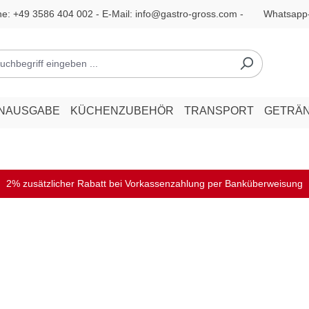
ne:
+49 3586 404 002
- E-Mail:
info@gastro-gross.com
-
Whatsapp
ENAUSGABE
KÜCHENZUBEHÖR
TRANSPORT
GETRÄ
2% zusätzlicher Rabatt bei Vorkassenzahlung per Banküberweisung