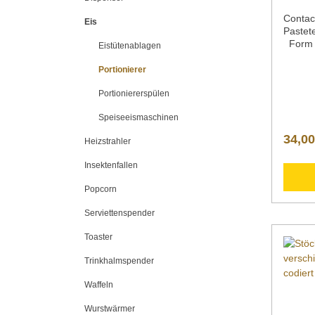
Contac
Eis
Pastet
Form r
Eistütenablagen
Eisengu
18/0 Gr
Portionierer
Länge 
Portioniererspülen
0 Besc
wird in
Speiseeismaschinen
Pastet
anschl
34,00
Heizstrahler
ausgeba
Pastete
Insektenfallen
rohem 
rund g
Popcorn
oben3,
cmStiel
Serviettenspender
Kunstst
Pastet
Toaster
Fragen
können
Trinkhalmspender
info@g
Telefo
Waffeln
kontakt
Wurstwärmer
Handbu