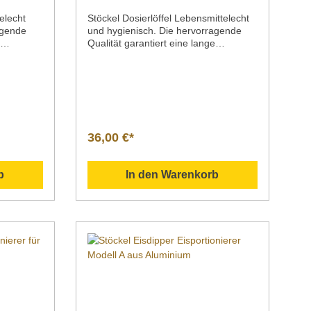
Artikel-Nr. 5112100
elecht
Stöckel Dosierlöffel Lebensmittelecht
agende
und hygienisch. Die hervorragende
e
Qualität garantiert eine lange
Eisdipper
Lebensdauer. Ausführung Modell
M grauer KunststoffgriffMaterial Griff
grauer Kunststoff Schale aus Edelstahl
18/10Modell MSchalengrößenGrößen
farblich
codiert Liter Ø Artikelnummer
BGriff 12
1/100 1/70 1/60 1/50 1/40 1/30 1/20 1/
36,00 €*
arblich
16 1/12 1/10 30 mm 35 mm 40 mm 43
mmer 1/30
mm 45 mm 49 mm 56 mm 59 mm 67
m 56
mm 70
b
In den Warenkorb
mm 5112100 5112070 5112060 51120
020 6105
50 5112040 5112030 5112020 51120
:»
16 5112012 5112010 Beschreibung
uminium
Stöckel® | Eisportionierer Modell
minium ist
M Schale aus Edelstahl 18/10 grauer
m ist
Kunststoffgriffoptimal im Handlingdas
ng»
Modell M ist in 10 Größen
ndlich»
lieferbar Durch die hochwertigen
tändig und
Materialien und professionelle
 ist voll
Verarbeitung des Eisportionierers wird
eine lange Lebensdauer