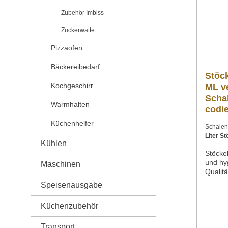
Verwe
Zubehör Imbiss
Zuckerwatte
Pizzaofen
Bäckereibedarf
Stöck
Kochgeschirr
ML v
Scha
Warmhalten
codie
Küchenhelfer
Schale
Kühlen
Stöckel
und hy
Maschinen
Qualitä
Lebens
Speisenausgabe
ML Sch
gelocht
Küchenzubehör
Edelst
175 mm
Transport
Schal