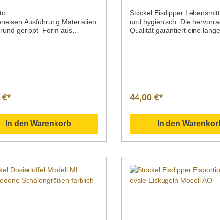
6105030
to
Stöckel Eisdipper Lebensmitt
eneisen Ausführung Materialien
und hygienisch. Die hervorr
und gerippt Form aus
Qualität garantiert eine lang
ss Stiel aus Edelstahl
Lebensdauer. Ausführung 
iff aus KunststoffMaße /
Modell B mit wärmeleitender
52,5 cmArtikelnummer 3344/52
Flüssigkeit im
hreibung Das Pasteteneisen
GriffMaterial Aluminium1,
 Öl erhitzt, heiß in den
lebensmittelecht mit bauer
enteig getunkt und
keramischer
ießend in der Pfanne
AntihaftbeschichtungModell 
 €*
44,00 €*
cken.Die fertige Hülle wird mit
5 mmSchalengrößenGrößen f
 oder ähnlichem gefüllt. aus
codiert Liter Ø Artikelnu
Eisenguss gefertigtdie Form ist
1/24 1/20 1/16 49 mm 51 m
In den Warenkorb
In den Warenkor
eripptKolbendurchmesser:5 cm
mm 59
5 cm untenKolbenhöhe 4
mm 6105030 6105024 6105
 aus Edelstahl 18/10Griff aus
016 ¹ Vorteile von Aluminium
offzur Herstellung von
Aluminium ist hygenisch» Al
enhüllen Sollten Sie weitere
ist leicht und hochstabil» Alu
 zu unseren Produkten haben,
elektrisch leitfähig» Aluminiu
 Sie uns gern per Mail unter
beständig gegen UV-Strahlu
astro-gross.com oder per
Aluminium ist schlagunempfi
n unter +49 3586 40 40 02
Aluminium ist korrosionsbes
ieren! Vergleich Anleitung Hilfe
schützt sich selbst» Aluminium
ch Daten Einsatzgebiet
recyclingfähig» Aluminium ist