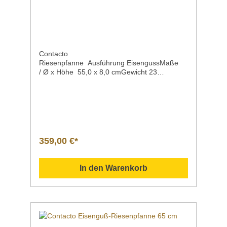
Contacto
Riesenpfanne Ausführung EisengussMaße
/ Ø x Höhe 55,0 x 8,0 cmGewicht 23
kgArtikelnummer 5091/550 Beschreibung hoc
hqualitatives Produktaus deutscher
Fertigungmit 2 Griffenein angegossener
Griffein abnehmbarer Griff Sollten Sie
weitere Fragen zu unseren Produkten haben,
können Sie uns gern per Mail unter
info@gastro-gross.com oder per Telefon unter
359,00 €*
+49 3586 40 40 02 kontaktieren! Vergleich
Anleitung Hilfe Handbuch Daten Einsatzgebiet
Verwendung
In den Warenkorb