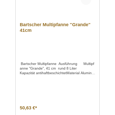
Bartscher Multipfanne "Grande"
41cm
Bartscher Multipfanne Ausführung Multipf
anne "Grande", 41 cm rund 8 Liter
Kapazität antihaftbeschichtetMaterial Aluminiu
mInnen-DurchmesserInnen-Höhe Ø 380
mm 80 mmKapazität / Inhalt 8
LiterSteuerung elektronischAnschlusswert |
Spannung | Frequenz 1,5 kW | 230 V | 50
HzTemperaturregelung stufenlosInklusive 1
GlasdeckelMaße | Breite x Tiefe x Höhe 510 x
495 x 200 mmGewicht 3,65
50,63 €*
kgArtikelnummer A150118G Beschreibung Ba
rtscher / Multipfanne "Grande", 41 cm extra