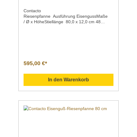
Contacto
Riesenpfanne Ausführung EisengussMaße
/ Ø x HöheStiellänge 80,0 x 12,0 cm 48
cmGewicht 45
kgArtikelnummer 5092/800 Beschreibung hoc
hqualitatives Produktaus deutscher
Fertigungmit einem großen angegossenen
Doppel-Griffmit einem abnehmbaren Stiel Für
alle Herdarten geeignet: Glaskeramik
(Ceran®), Elektro, Gas und auch auf
595,00 €*
Induktionsfeldern. Sollten Sie weitere Fragen
zu unseren Produkten haben, können Sie uns
gern per Mail unter info@gastro-gross.com
In den Warenkorb
oder per Telefon unter +49 3586 40 40 02
kontaktieren! Vergleich Anleitung Hilfe
Handbuch Daten Einsatzgebiet Verwendung