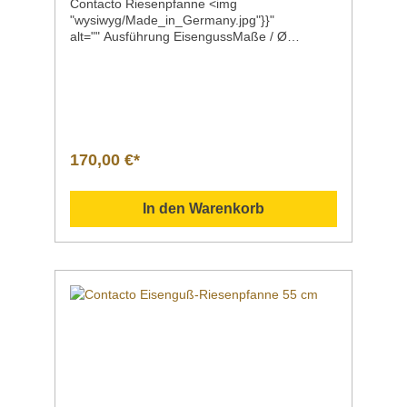
Contacto Riesenpfanne <img
"wysiwyg/Made_in_Germany.jpg"}}"
alt="" Ausführung EisengussMaße / Ø
x Höhe 50,0 x 7,0 cmGewicht 15
kgArtikelnummer 5090/500 Beschreibung hoc
hqualitatives Produktaus deutscher
Fertigungmit 2 angegossenen Griffen Sollten
Sie weitere Fragen zu unseren Produkten
haben, können Sie uns gern per Mail unter
info@gastro-gross.com oder per Telefon unter
170,00 €*
+49 3586 40 40 02 kontaktieren! Vergleich
Anleitung Hilfe Handbuch Daten Einsatzgebiet
Verwendung
In den Warenkorb