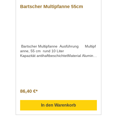
Bartscher Multipfanne 55cm
Bartscher Multipfanne Ausführung Multipf
anne, 55 cm rund 10 Liter
Kapazität antihaftbeschichtetMaterial Aluminiu
mInnen-DurchmesserInnen-Höhe Ø 515
mm 50 mmKapazität / Inhalt 10
LiterSteuerung elektronischAnschlusswert |
Spannung | Frequenz 1,6 kW | 230 V | 50
HzTemperaturregelung stufenlosInklusive 1
Edelstahldeckel mit GlasfensterMaße | Breite
x Tiefe x Höhe 615 x 555 x 180
86,40 €*
mmGewicht 4,75
kgArtikelnummer A150155 Beschreibung Bart
scher / Multipfanne, 55 cm; 10 Liter
In den Warenkorb
Kapazität Innen-Höhe 50 mmsofort
einsatzbereitflexibel einsetzbarEdelstahldeckel
mit Sichtfenster Downloadbereich /