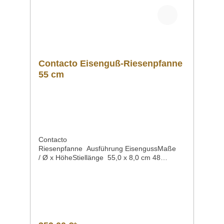
Contacto Eisenguß-Riesenpfanne
55 cm
Contacto
Riesenpfanne Ausführung EisengussMaße
/ Ø x HöheStiellänge 55,0 x 8,0 cm 48
cmGewicht 423kgArtikelnummer 5092/550 Be
schreibung hochqualitatives Produktaus
deutscher Fertigungmit einem abnehmbaren
Stiel mit einem angegossenen Griff Sollten
Sie weitere Fragen zu unseren Produkten
haben, können Sie uns gern per Mail unter
info@gastro-gross.com oder per Telefon unter