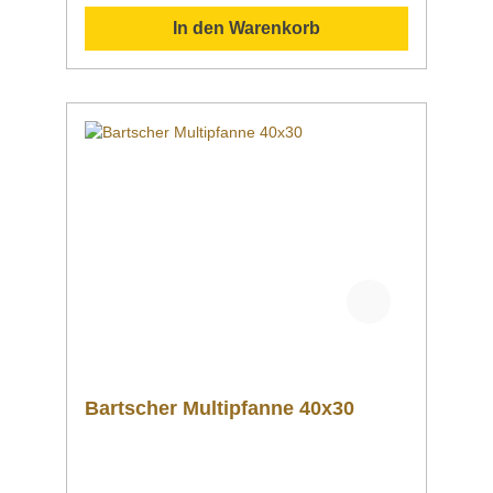
hoch: Innen-Höhe 80 mmsofort
In den Warenkorb
einsatzbereitflexibel einsetzbar
Downloadbereich / Informationsmaterial
Nachfolgend können Sie sich zusätzliche
Informationen zum Produkt als PDF
herunterladen. ">Datenblatt
Bedienungsanleitung Schaltplan
Explosionszeichnung/Ersatzteilliste Sollten
Sie weitere Fragen zu unseren Produkten
haben, können Sie uns gern per Mail unter
info@gastro-gross.com oder per Telefon unter
+49 3586 40 40 02 kontaktieren!
Bartscher Multipfanne 40x30