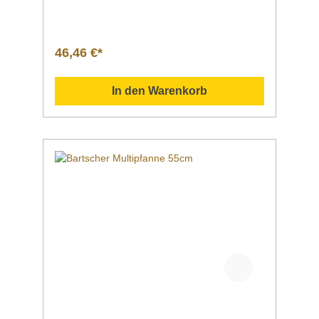
Spannung | Frequenz 1,5 kW | 230 V | 50
HzTemperaturregelung stufenlosInklusive 1
Glasdeckel 1 PfannenwenderMaße | Breite x
Tiefe x Höhe 510 x 495 x 165
46,46 €*
mmGewicht 3,25
kgArtikelnummer A150114G Beschreibung Ba
rtscher / Multipfanne, 41 cm sofort
In den Warenkorb
einsatzbereitflexibel einsetzbarsteckerfertig
Downloadbereich / Informationsmaterial
Nachfolgend können Sie sich zusätzliche
Informationen zum Produkt als PDF
herunterladen. ">Datenblatt
Bedienungsanleitung Schaltplan
Explosionszeichnung/Ersatzteilliste Sollten
Sie weitere Fragen zu unseren Produkten
haben, können Sie uns gern per Mail unter
info@gastro-gross.com oder per Telefon unter
+49 3586 40 40 02 kontaktieren!