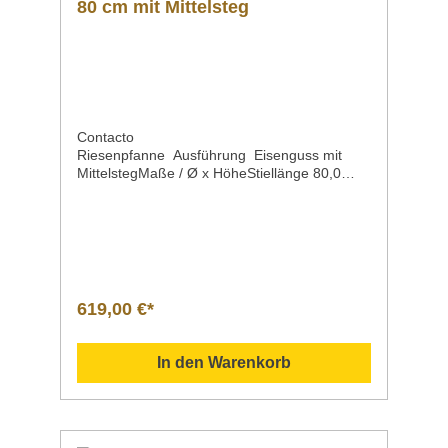
80 cm mit Mittelsteg
Contacto
Riesenpfanne Ausführung Eisenguss mit
MittelstegMaße / Ø x HöheStiellänge 80,0
x 12,0 cm 48 cmGewicht 48
kgArtikelnummer 5094/800 Beschreibung hoc
hqualitatives Produktaus deutscher
Fertigungmit einem Mittelstegmit einem
großen angegossenen Doppel-Griffmit
einem abnehmbaren Stiel Für alle Herdarten
geeignet: Glaskeramik (Ceran®), Elektro, Gas
619,00 €*
und auch auf Induktionsfeldern. Sollten Sie
weitere Fragen zu unseren Produkten haben,
können Sie uns gern per Mail unter
In den Warenkorb
info@gastro-gross.com oder per Telefon unter
+49 3586 40 40 02 kontaktieren! Vergleich
Anleitung Hilfe Handbuch Daten Einsatzgebiet
Verwendung