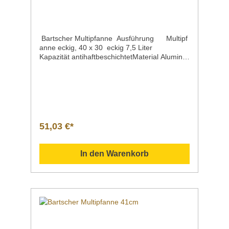
Bartscher Multipfanne Ausführung Multipf
anne eckig, 40 x 30 eckig 7,5 Liter
Kapazität antihaftbeschichtetMaterial Aluminiu
mInnen-Maße | Breite x TiefeInnen-Höhe 370
x 285 mm 80 mmKapazität / Inhalt 7,5
LiterSteuerung elektronischAnschlusswert |
Spannung | Frequenz 1,5 kW | 230 V | 50
HzTemperaturregelung stufenlosInklusive 1
GlasdeckelMaße | Breite x Tiefe x Höhe 490 x
310 x 195 mmGewicht 3,2
51,03 €*
kgArtikelnummer 150340 Beschreibung Barts
cher / Multipfanne eckig, 40 x 30 cm; 7,5 Liter
Kapazität Innen-Höhe 80 mmsofort
In den Warenkorb
einsatzbereitflexibel einsetzbarinklusive
Glasdeckel Downloadbereich /
Informationsmaterial Nachfolgend können Sie
sich zusätzliche Informationen zum Produkt
als PDF herunterladen. ">Datenblatt
Bedienungsanleitung Schaltplan
Explosionszeichnung/Ersatzteilliste Sollten
Sie weitere Fragen zu unseren Produkten