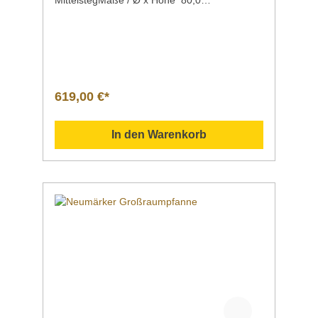
x 12,0 cm Gewicht 48
kgArtikelnummer 5093/800 Beschreibung hoc
hqualitatives Produktaus deutscher
Fertigungmit einem Mittelstegmit einem
großen angegossenen Doppel-Griffmit
einem abnehmbaren Griff Für alle Herdarten
geeignet: Glaskeramik (Ceran®), Elektro, Gas
619,00 €*
und auch auf Induktionsfeldern. Sollten Sie
weitere Fragen zu unseren Produkten haben,
können Sie uns gern per Mail unter
In den Warenkorb
info@gastro-gross.com oder per Telefon unter
+49 3586 40 40 02 kontaktieren! Vergleich
Anleitung Hilfe Handbuch Daten Einsatzgebiet
Verwendung