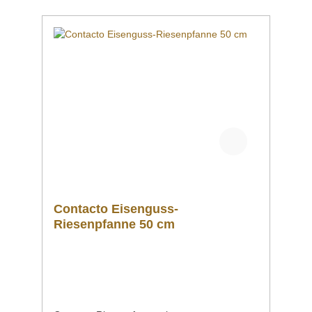
Informationsmaterial Nachfolgend können Sie
sich zusätzliche Informationen zum Produkt
als PDF herunterladen. ">Datenblatt
Bedienungsanleitung Schaltplan
Explosionszeichnung/Ersatzteilliste Sollten
Sie weitere Fragen zu unseren Produkten
haben, können Sie uns gern per Mail unter
info@gastro-gross.com oder per Telefon unter
+49 3586 40 40 02 kontaktieren!
Contacto Eisenguss-
Riesenpfanne 50 cm