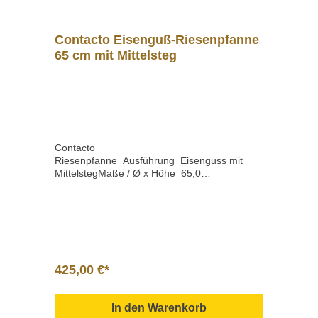
Contacto Eisenguß-Riesenpfanne
65 cm mit Mittelsteg
Contacto
Riesenpfanne Ausführung Eisenguss mit
MittelstegMaße / Ø x Höhe 65,0
x 9,0 cmGewicht 29
kgArtikelnummer 5093/650 Beschreibung hoc
hqualitatives Produktaus deutscher
Fertigungmit 3 Griffenmit zwei
angegossenen Griffenmit
einem abnehmbaren Griff Für alle Herdarten
geeignet: Glaskeramik (Ceran®), Elektro, Gas
425,00 €*
und auch auf Induktionsfeldern. Sollten Sie
weitere Fragen zu unseren Produkten haben,
können Sie uns gern per Mail unter
In den Warenkorb
info@gastro-gross.com oder per Telefon unter