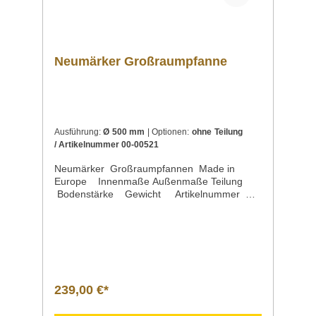
Neumärker Großraumpfanne
Ausführung:
Ø 500 mm
| Optionen:
ohne Teilung
/ Artikelnummer 00-00521
Neumärker Großraumpfannen Made in
Europe Innenmaße Außenmaße Teilung
Bodenstärke Gewicht Artikelnummer
Ausführung G Ø 500 mm x Höhe 78 mm 630
x 510 x 85 mm ohne 7 mm 7 kg 00-
00521 Ausführung F Ø 500 mm x Höhe 78
mm 630 x 510 x 85 mm mit 2-Teilung 7
mm 8 kg 00-00524 Ausführung E Ø 650
mm x Höhe 100 mm 810 x 660 x 110
mm ohne 10 mm 13 kg 00-00522 Ausführung
239,00 €*
D Ø 650 mm x Höhe 100 mm 810 x 660 x 110
mm mit 2-Teilung 10 mm 14 kg 00-