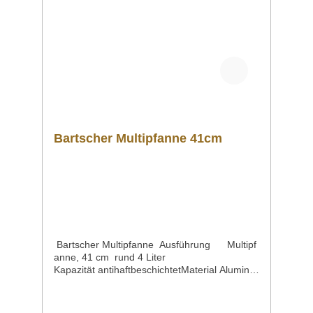
haben, können Sie uns gern per Mail unter
info@gastro-gross.com oder per Telefon unter
+49 3586 40 40 02 kontaktieren!
Bartscher Multipfanne 41cm
Bartscher Multipfanne Ausführung Multipf
anne, 41 cm rund 4 Liter
Kapazität antihaftbeschichtetMaterial Aluminiu
mInnen-DurchmesserInnen-Höhe Ø 380
mm 40 mmKapazität / Inhalt 4
LiterSteuerung elektronischAnschlusswert |