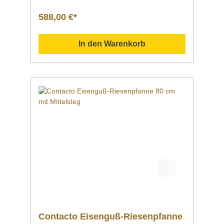
geeignet: Glaskeramik (Ceran®), Elektro, Gas
und auch auf Induktionsfeldern. Sollten Sie
588,00 €*
weitere Fragen zu unseren Produkten haben,
können Sie uns gern per Mail unter
info@gastro-gross.com oder per Telefon unter
In den Warenkorb
+49 3586 40 40 02 kontaktieren! Vergleich
Anleitung Hilfe Handbuch Daten Einsatzgebiet
Verwendung
Contacto Eisenguß-Riesenpfanne