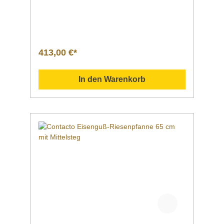
hqualitatives Produktaus deutscher
Fertigungmit 2 Griffenmit einem
angegossenen Griff mit einem abnehmbaren
Griff Für alle Herdarten geeignet:
Glaskeramik (Ceran®), Elektro, Gas und auch
auf Induktionsfeldern. Sollten Sie weitere
413,00 €*
Fragen zu unseren Produkten haben, können
Sie uns gern per Mail unter info@gastro-
gross.com oder per Telefon unter +49 3586
In den Warenkorb
40 40 02 kontaktieren! Vergleich Anleitung
Hilfe Handbuch Daten Einsatzgebiet
Verwendung