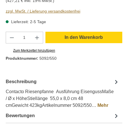
(427,21 € inkl. 19% MwSt.)
zzgl. MwSt. / Lieferung versandkostenfrei
Lieferzeit: 2-5 Tage
Produkt Anzahl: Gib den gewünschten Wert e
In den Warenkorb
Zum Merkzettel hinzufügen
Produktnummer:
5092/550
Beschreibung
Contacto Riesenpfanne Ausführung EisengussMaße
/ Ø x HöheStiellänge 55,0 x 8,0 cm 48
cmGewicht 423kgArtikelnummer 5092/550…
Mehr
Bewertungen