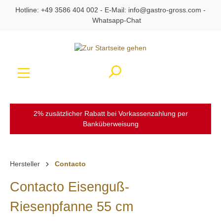
Hotline:
+49 3586 404 002
- E-Mail:
info@gastro-gross.com
-
alt springen
Whatsapp-Chat
Ware
2% zusätzlicher Rabatt bei Vorkassenzahlung per
Banküberweisung
Hersteller
Contacto
Contacto Eisenguß-
Riesenpfanne 55 cm