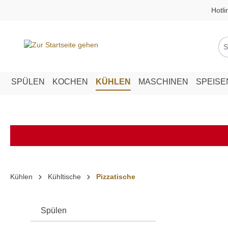
Hotli
springen
Zur Hauptnavigation springen
SPÜLEN
KOCHEN
KÜHLEN
MASCHINEN
SPEIS
Kühlen
Kühltische
Pizzatische
Spülen