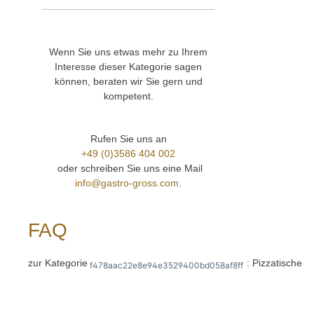
eckerf
aus Ed
Arbeits
5 Behä
Wenn Sie uns etwas mehr zu Ihrem
(Behält
Interesse dieser Kategorie sagen
enthalt
können, beraten wir Sie gern und
einges
Verdam
kompetent.
Bodena
Tauwas
Temper
Rufen Sie uns an
Türen 
+49 (0)3586 404 002
Tragros
oder schreiben Sie uns eine Mail
justier
info@gastro-gross.com
.
Stellf
weiter
haben,
unter 
FAQ
Telefo
konta
zur Kategorie
: Pizzatische
f478aac22e8e94e3529400bd058af8ff