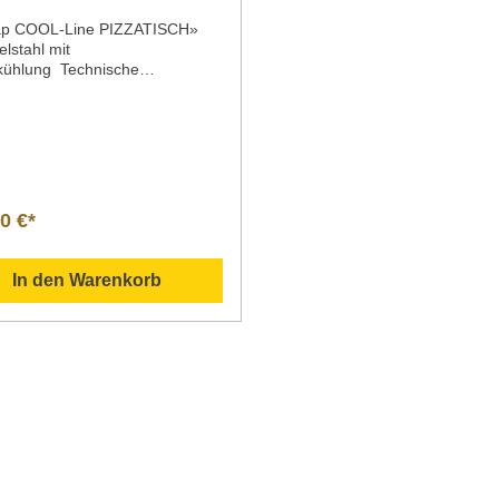
ap COOL-Line PIZZATISCH»
lstahl mit
kühlung Technische
Modell PIZZATISCH PT9mit
er Arbeitsplatte aus Granit,
itt für 5 x GN 1/6Maße | Breite
e x Höhe außen: 900 x 700 x
m innen: 830 x 515 x 500
e bei geöffneter Tür: 1080
ungUmluftkühlungNettoinhaltB
0 €*
halt225 Liter260
erkleidung innen und außen
elstahl
In den Warenkorb
Temperaturbereich+2°C bis
bei 32°C UT und 55%
maklasse4 (+30°C UT und 55%
teleistung250 W | VT
nschlusswert230 W | 230
ieverbrauch | 24h2,2 kWh |
räuschpegel42
emittelR 600a / 70
ogewicht Nettogewicht102
Artikel-
r435208001 Beschreibung st