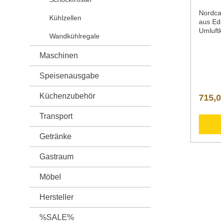
Nordc
Kühlzellen
aus Ede
Umluft
Wandkühlregale
Daten 
gekühlt
Maschinen
Ausschn
x Tief
1115 m
Speisenausgabe
mmTief
mmKühl
Küchenzubehör
715,0
ruttoin
LiterV
Transport
aus Ed
1.4372
Getränke
+10°C 
RF Kli
RF)Käl
Gastraum
-10°CA
VEnerg
Möbel
24hGe
dBKält
Hersteller
gBrutt
kg90 kg
%SALE%
Numme