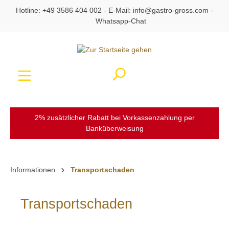
Hotline:
+49 3586 404 002
- E-Mail:
info@gastro-gross.com
-
alt springen
Whatsapp-Chat
Ware
2% zusätzlicher Rabatt bei Vorkassenzahlung per
Banküberweisung
Informationen
Transportschaden
Transportschaden