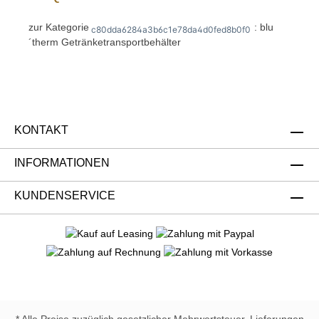
zur Kategorie
: blu
c80dda6284a3b6c1e78da4d0fed8b0f0
´therm Getränketransportbehälter
KONTAKT
INFORMATIONEN
KUNDENSERVICE