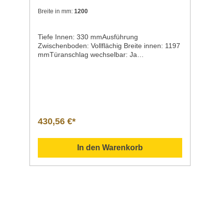
Breite in mm:
1200
Tiefe Innen: 330 mmAusführung
Zwischenboden: Vollflächig Breite innen: 1197
mmTüranschlag wechselbar: Ja
Zwischenboden: Ja Höhe Innen: 580
mmAusführung: Mit Türen Tür-Art:
Schiebetür(en) Ausführung innen: 2-geteilt
Zwischenböden höhenverstellbar: Ja Material:
Edelstahl Anlieferungszustand: Fertig montiert
Wichtiger Hinweis: -
430,56 €*
In den Warenkorb