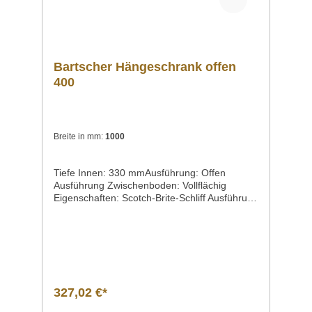
Bartscher Hängeschrank offen
400
Breite in mm:
1000
Tiefe Innen: 330 mmAusführung: Offen
Ausführung Zwischenboden: Vollflächig
Eigenschaften: Scotch-Brite-Schliff Ausführung
innen: 2-geteilt Zwischenboden: Ja
Zwischenböden höhenverstellbar: Ja Höhe
Innen: 580 mmMaterial: Edelstahl
Anlieferungszustand: Fertig montiert Wichtiger
Hinweis: -
327,02 €*