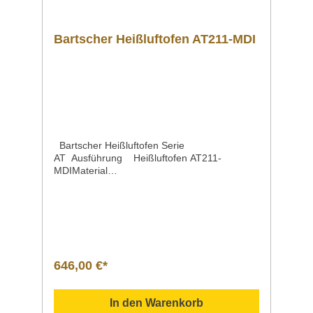
Bartscher Heißluftofen AT211-MDI
Bartscher Heißluftofen Serie
AT Ausführung Heißluftofen AT211-
MDIMaterial
Garraum Edelstahl EdelstahlFunktionen Umluf
tFormat EinschübeAnzahl EinschübeArt der
EinschübeAbstand zwischen den
Einschüben 1/1 GN 4 Einschübe quer 70
mmTemperaturbereichTemperaturregelung 50
°C bis 300°C elektronisch in 1°C-
SchrittenAufheizzeit ca. 12 Minuten bis
646,00 €*
150°CLüftergeschwindigkeit 1
StufeBetriebsartAnschlusswert Elektro 3 kW |
230 V | 50 HzKontrollleuchte
In den Warenkorb
für Ein/Aus AufheizenAnzahl der