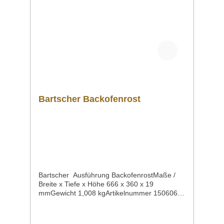
Bartscher Backofenrost
Bartscher Ausführung BackofenrostMaße /
Breite x Tiefe x Höhe 666 x 360 x 19
mmGewicht 1,008 kgArtikelnummer 150606
Downloadbereich / Informationsmaterial
Nachfolgend können Sie sich zusätzliche
Informationen zum Produkt als PDF