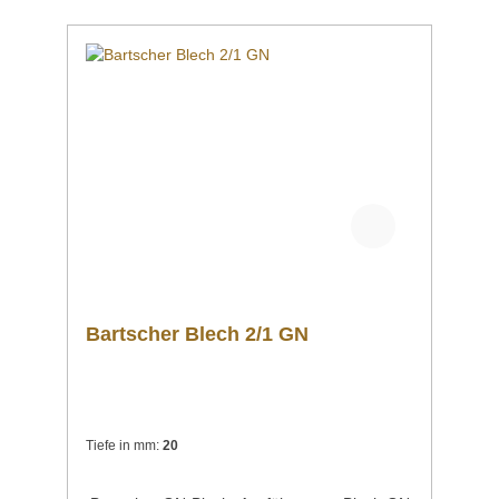
Bedienungsanleitung
Explosionszeichnung/Ersatzteilliste Sollten
Sie weitere Fragen zu unseren Produkten
haben, können Sie uns gern per Mail unter
info@gastro-gross.com oder per Telefon unter
+49 3586 40 40 02 kontaktieren!
Bartscher Blech 2/1 GN
Tiefe in mm:
20