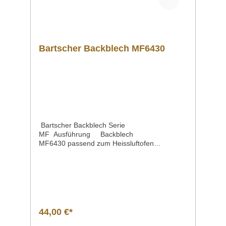
Bartscher Backblech MF6430
Bartscher Backblech Serie
MF Ausführung Backblech
MF6430 passend zum Heissluftofen
MF6430Material Stahlblech, emailliertMaße /
Breite x Tiefe x Höhe 435 x 352 x 30
mmGewicht 1,02
kgArtikelnummer 206203 Beschreibung Bart
scher | Backblech MF6430 passend zum
Heißluftofen MF6430Die Serie MF:
Multifunktional bei einfacher Bedienung – Mit
44,00 €*
seinen vielen verschiedenen Gar-Funktionen
bietet der Heißluftofen viele Möglichkeiten für