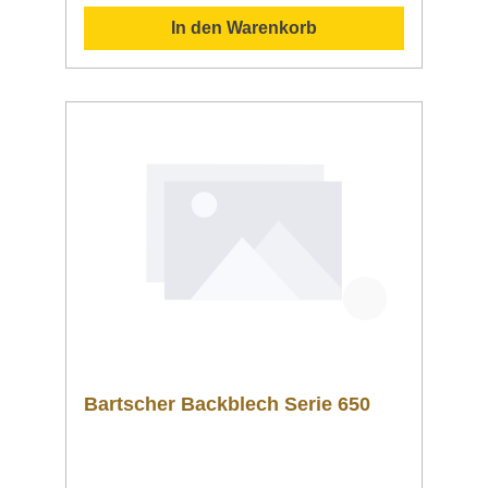
eine perfekte Speisenzubereitung.
In den Warenkorb
Downloadbereich / Informationsmaterial
Nachfolgend können Sie sich zusätzliche
Informationen zum Produkt als PDF
herunterladen. ">Datenblatt Sollten Sie
weitere Fragen zu unseren Produkten haben,
können Sie uns gern per Mail unter
info@gastro-gross.com oder per Telefon unter
+49 3586 40 40 02 kontaktieren!
Bartscher Backblech Serie 650