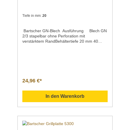
Tiefe in mm:
20
Bartscher GN-Blech Ausführung Blech GN
2/3 stapelbar ohne Perforation mit
verstärktem RandBehältertiefe 20 mm 40
mm 65 mmMaße / Breite x Länge x Höhe 354
x 325 x 20 mm 354 x 325 x 40 mm 354 x 325
x 65 mmMaterial CNS 18/10Gewicht 1,15
kg 1,05 kg 0,75
kgArtikelnummer A101195 A101196 A101197
Beschreibung Bartscher | GN-Blech 2/3 aus
CNS 18/10stapelbarverstärkter
24,96 €*
Randlebensmittelkonformspülmaschinenfestg
eeignet für Öfen Downloadbereich /
Informationsmaterial Nachfolgend können Sie
In den Warenkorb
sich zusätzliche Informationen zum Produkt
als PDF herunterladen. GN-Blech 2/3 20 mm
tief | Artikelnr. A101195 ">Datenblatt
Bedienungsanleitung
Explosionszeichnung/Ersatzteilliste Sollten
Sie weitere Fragen zu unseren Produkten
haben, können Sie uns gern per Mail unter