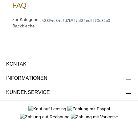
können Sie uns gern per Mail unter
FAQ
info@gastro-gross.com oder per Telefon unter
+49 3586 40 40 02 kontaktieren!
zur Kategorie
:
c43894e34c6d7b929af34ec5593e82b0
Backbleche
KONTAKT
INFORMATIONEN
KUNDENSERVICE