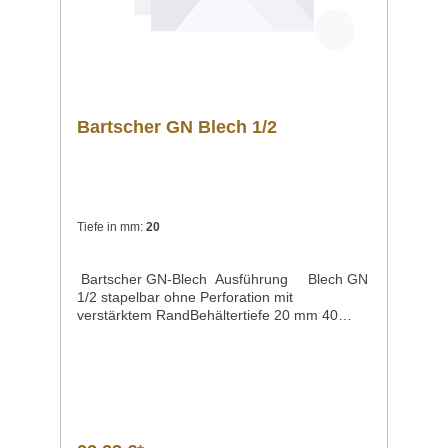
Bartscher GN Blech 1/2
Tiefe in mm:
20
Bartscher GN-Blech Ausführung Blech GN
1/2 stapelbar ohne Perforation mit
verstärktem RandBehältertiefe 20 mm 40
mm 65 mmMaße / Breite x Länge x Höhe 325
x 265 x 20 mm 325 x 265 x 40 mm 325 x 265
x 65 mmMaterial CNS 18/10Gewicht 0,7
kg 0,75 kg 0,8
kgArtikelnummer A101190 A101191 A101192
Beschreibung Bartscher | GN-Blech 1/2 aus
CNS 18/10stapelbarverstärkter