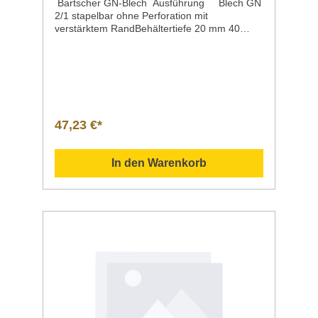
Bartscher GN-Blech Ausführung Blech GN
2/1 stapelbar ohne Perforation mit
verstärktem RandBehältertiefe 20 mm 40
mm 65 mmMaße / Breite x Länge x Höhe 650
x 530 x 20 mm 650 x 530 x 40 mm 650 x 530
x 65 mmMaterial CNS 18/10Gewicht 2,7
kg 2,0 kg 2,5
kgArtikelnummer A101181 A101182 A101183
Beschreibung Bartscher | GN-Blech 2/1 aus
CNS 18/10stapelbarverstärkter
47,23 €*
Randlebensmittelkonformspülmaschinenfestg
eeignet für Öfen Downloadbereich /
Informationsmaterial Nachfolgend können Sie
In den Warenkorb
sich zusätzliche Informationen zum Produkt
als PDF herunterladen. GN-Blech 2/1 20 mm
tief | Artikelnr. A101181 ">Datenblatt
Bedienungsanleitung
Explosionszeichnung/Ersatzteilliste Sollten
Sie weitere Fragen zu unseren Produkten
haben, können Sie uns gern per Mail unter
info@gastro-gross.com oder per Telefon unter
+49 3586 40 40 02 kontaktieren!