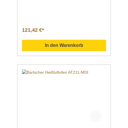
x 325 x 15 mmGewicht 2,8
kgArtikelnummer 106576 Downloadbereich
/ Informationsmaterial Nachfolgend können
Sie sich zusätzliche Informationen zum
Produkt als PDF herunterladen. ">Datenblatt
Sollten Sie weitere Fragen zu unseren
121,42 €*
Produkten haben, können Sie uns gern per
Mail unter info@gastro-gross.com oder per
Telefon unter +49 3586 40 40 02
In den Warenkorb
kontaktieren!