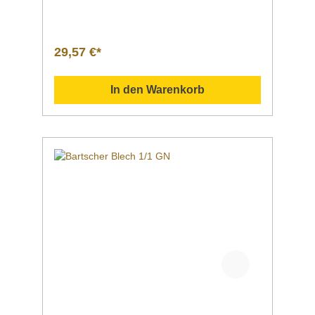
herunterladen. ">Datenblatt Sollten Sie
weitere Fragen zu unseren Produkten haben,
können Sie uns gern per Mail unter
info@gastro-gross.com oder per Telefon unter
29,57 €*
+49 3586 40 40 02 kontaktieren!
In den Warenkorb