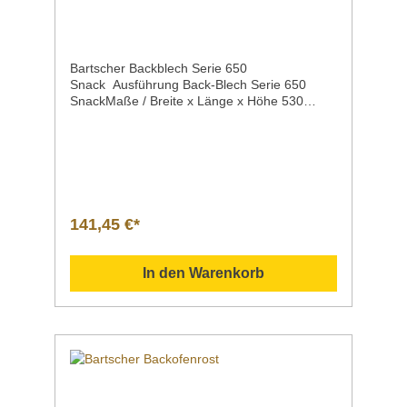
Bartscher Backblech Serie 650
Snack Ausführung Back-Blech Serie 650
SnackMaße / Breite x Länge x Höhe 530
x 490 x 35 mmGewicht 2,24
kgArtikelnummer 112805 Downloadbereich /
Informationsmaterial Nachfolgend können Sie
sich zusätzliche Informationen zum Produkt
als PDF herunterladen. Sollten Sie weitere
Fragen zu unseren Produkten haben, können
Sie uns gern per Mail unter info@gastro-
141,45 €*
gross.com oder per Telefon unter +49 3586
40 40 02 kontaktieren!
In den Warenkorb