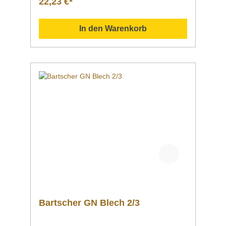
22,23 €*
Randlebensmittelkonformspülmaschinenfestg
eeignet für Öfen Downloadbereich /
Informationsmaterial Nachfolgend können Sie
In den Warenkorb
sich zusätzliche Informationen zum Produkt
als PDF herunterladen. GN-Blech 1/2 20 mm
tief | Artikelnr. A101190 ">Datenblatt
Bedienungsanleitung
Explosionszeichnung/Ersatzteilliste Sollten
Sie weitere Fragen zu unseren Produkten
haben, können Sie uns gern per Mail unter
info@gastro-gross.com oder per Telefon unter
+49 3586 40 40 02 kontaktieren!
Bartscher GN Blech 2/3