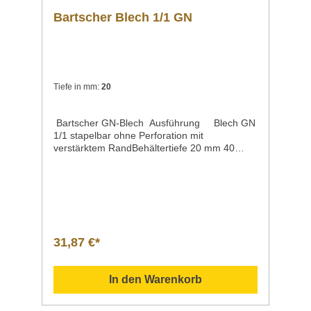
Bartscher Blech 1/1 GN
Tiefe in mm:
20
Bartscher GN-Blech Ausführung Blech GN
1/1 stapelbar ohne Perforation mit
verstärktem RandBehältertiefe 20 mm 40
mm 65 mmMaße / Breite x Länge x Höhe 530
x 325 x 20 mm 530 x 325 x 40 mm 530 x 325
x 65 mmMaterial CNS 18/10Gewicht 1,45
kg 1,5 kg 1,7
kgArtikelnummer A101185 A101186 A101187
Beschreibung Bartscher | GN-Blech 1/1 aus
CNS 18/10stapelbarverstärkter
31,87 €*
Randlebensmittelkonformspülmaschinenfestg
eeignet für Öfen Downloadbereich /
Informationsmaterial Nachfolgend können Sie
In den Warenkorb
sich zusätzliche Informationen zum Produkt
als PDF herunterladen. GN-Blech 1/1 20 mm
tief | Artikelnr. A101185 ">Datenblatt