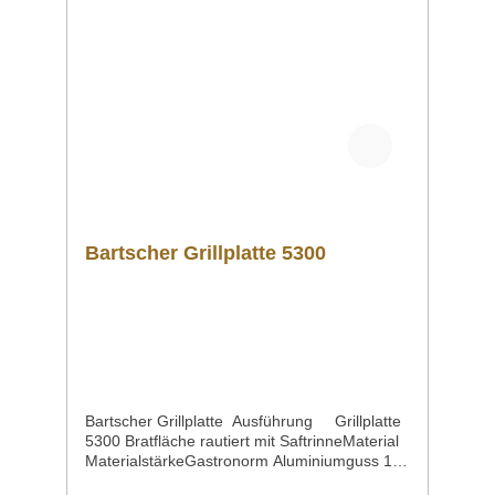
info@gastro-gross.com oder per Telefon unter
+49 3586 40 40 02 kontaktieren!
Bartscher Grillplatte 5300
Bartscher Grillplatte Ausführung Grillplatte
5300 Bratfläche rautiert mit SaftrinneMaterial
MaterialstärkeGastronorm Aluminiumguss 1,5
mm GN 1/1Maße / Breite x Tiefe x Höhe 530