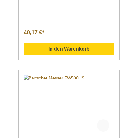
flügelig MaterialKarbonstahl Maße / Breite x
Tiefe x Höhe90 x 90 x 13 mm Gewicht0,1
kg Artikelnummer370242 Downloadbereich
/ Informationsmaterial Nachfolgend können
Sie sich zusätzliche Informationen zum
Produkt als PDF
40,17 €*
herunterladen. Datenblatt Sollten Sie weitere
Fragen zu unseren Produkten haben, können
Sie uns gern per Mail unter info@gastro-
In den Warenkorb
gross.com oder per Telefon unter +49 3586
40 40 02 kontaktieren!