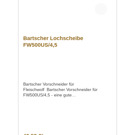
Bartscher Lochscheibe
FW500US/4,5
Bartscher Vorschneider für
Fleischwolf Bartscher Vorschneider für
FW500US/4,5 - eine gute
Wahl Produktdet Ausführung Vorschneider
für FW500US/4,5 Lochung4,5
mm MaterialKarbonstahl Maße / Breite x Tiefe
x Höhe97 x 97 x 10 mm Gewicht0,29
kg Artikelnummer370249 Downloadbereich
/ Informationsmaterial Nachfolgend können
Sie sich zusätzliche Informationen zum