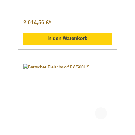
Kühlschrank. Produktdetails Ausführung Flei
schwolf FW500Verarbeitungsmenge 500 kg
je Stunde Anschlusswert | Spannung |
Frequenz | Geräteanschluss2,2 kW | 400 V <
2.014,56 €*
50 Hz | 3 NAC steckerfertig Leistungmax.
500 kg /
Stunde KontrollleuchteEin/AusVorwärtslaufRüc
In den Warenkorb
kwärtslauf Eigenschaftenmit
Rückwärtslaufabnehmbare
Zerkleinerungseinheit | somit wird eine
HACCP-konforme Zwischenlagerung im
Kühlschrank ermöglichtabnehmbare
Mahlanlagebelüfteter
MotorÜberlastungsschutzEin-/AusschalterMüh
ltrichter ist abnehmbar alle Anbauteile aus
Edelstahl und Zerkleinerungseinheit sind
spülmaschinengeeignetgroßer
Einfüllschacht Inklusive1 Lochscheibe 6 mm1
Edelstahlmesser, 4-flügelig1
Stopfer MaterialEdelstahlMühltrichter aus
AluminiumGetriebe aus Edelstahl MaßeØ
Einfüllschacht 76 mmØ Scheiben 100
mm Maße / Breite x Tiefe x Höhe305 x 470 x
500 mm Gewicht40,8
kg Artikelnummer370238 Downloadbereich