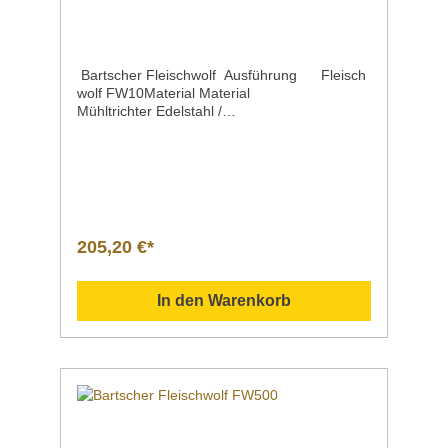
Bartscher Fleischwolf Ausführung Fleisch
wolf FW10Material Material
Mühltrichter Edelstahl /
Aluminiumguss KunststoffLeistung max. 10 kg
/ Std.inklusive 1 Edelstahlmesser, 4-flügelig
1 Kebbevorsatz (orientalisches Gericht) 1
Spritzgebäckvorsatz 1 Stopfer 1
Wurstfüllhorn 3 Lochscheiben (3 mm, 4,8
mm, 8 mm) Anschlusswert |
Spannung | Frequenz 0,85 kW | 230 V | 50/60
205,20 €*
HzScheiben-Durchmesser Ø 62
mmEigenschaften Ein-/Ausschalter Überlast
ungsschutz Rückwärtslauf Farbe
In den Warenkorb
grau integriertes Fach für die Aufbewahrung
der LochscheibenMaße | Breite x Tiefe x
Höhe 350 x 205 x 340 mmGewicht 4,95
kgArtikelnummer 370224 Beschreibung Barts
cher | Fleischwolf FW10 umfangreiches
Zubehör Downloadbereich /
Informationsmaterial Nachfolgend können Sie
sich zusätzliche Informationen zum Produkt