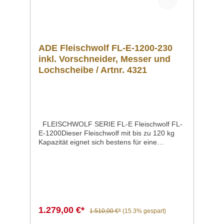
ADE Fleischwolf FL-E-1200-230
inkl. Vorschneider, Messer und
Lochscheibe / Artnr. 4321
FLEISCHWOLF SERIE FL-E Fleischwolf FL-
E-1200Dieser Fleischwolf mit bis zu 120 kg
Kapazität eignet sich bestens für eine
schonende Zerkleinerung kleiner bis mittlerer
Mengen Fleisch.Der dreiteilige Schneidsatz,
bestehend aus Messer, Lochscheibe (Ø 70
mm), der Schnecke aus Edelstahl und einem
Vorschneider, sorgtfür optimale Zerkleinerung
des Fleischs. Gehäuse und Einfüllschale
bestehen aus rostfreiem Edelstahl.
1.279,00 €*
1.510,00 €*
(15.3% gespart)
Schneckengehäuse, Schneidsatzund
Einfüllwanne sind schnell demontierbar und