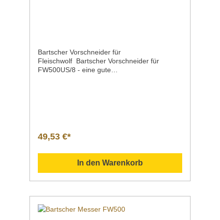
Bartscher Vorschneider für
Fleischwolf Bartscher Vorschneider für
FW500US/8 - eine gute
Wahl Produktdet Ausführung Vorschneider
für FW500US/8 Lochung8
mm MaterialKarbonstahl Maße / Breite x Tiefe
x Höhe97 x 97 x 8 mm Gewicht0,3
kg Artikelnummer370248 Downloadbereich
/ Informationsmaterial Nachfolgend können
Sie sich zusätzliche Informationen zum
49,53 €*
Produkt als PDF
herunterladen. Datenblatt Sollten Sie weitere
Fragen zu unseren Produkten haben, können
In den Warenkorb
Sie uns gern per Mail unter info@gastro-
gross.com oder per Telefon unter +49 3586
40 40 02 kontaktieren!