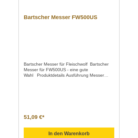
Bartscher Messer FW500US
Bartscher Messer für Fleischwolf Bartscher
Messer für FW500US - eine gute
Wahl Produktdetails Ausführung Messer
FW500US Eigenschaften3-
flügelig MaterialKarbonstahl Maße / Breite x
Tiefe x Höhe80 x 80 x 15 mm Gewicht0,15
kg Artikelnummer370246 Downloadbereich
/ Informationsmaterial Nachfolgend können
Sie sich zusätzliche Informationen zum
Produkt als PDF
51,09 €*
herunterladen. Datenblatt Sollten Sie weitere
Fragen zu unseren Produkten haben, können
Sie uns gern per Mail unter info@gastro-
In den Warenkorb
gross.com oder per Telefon unter +49 3586