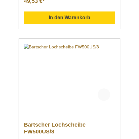
49,53 €*
Produkt als PDF
herunterladen. Datenblatt Sollten Sie weitere
Fragen zu unseren Produkten haben, können
In den Warenkorb
Sie uns gern per Mail unter info@gastro-
gross.com oder per Telefon unter +49 3586
40 40 02 kontaktieren!
Bartscher Lochscheibe
FW500US/8