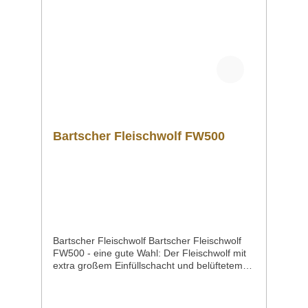
als PDF herunterladen. ">Datenblatt
Bedienungsanleitung Schaltplan
Explosionszeichnung/Ersatzteilliste Sollten
Sie weitere Fragen zu unseren Produkten
haben, können Sie uns gern per Mail unter
info@gastro-gross.com oder per Telefon unter
+49 3586 40 40 02 kontaktieren!
Bartscher Fleischwolf FW500
Bartscher Fleischwolf Bartscher Fleischwolf
FW500 - eine gute Wahl: Der Fleischwolf mit
extra großem Einfüllschacht und belüftetem
Motor schafft bis zu 500 kg pro Stunde. Die
abnehmbare Zerkleinerungseinheit ermöglicht
eine HACCP-konforme Zwischenlagerung im