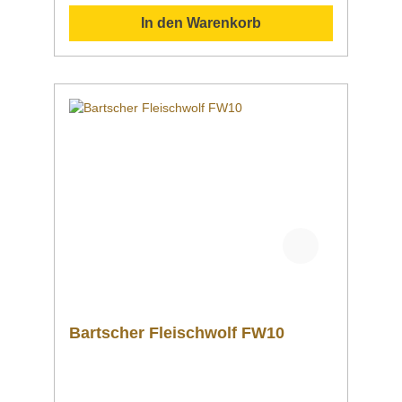
dadurch leicht zu reinigen. Gehäuse,
In den Warenkorb
Schneidsatz, Auffangschale und Einfüllwanne
aus rostfreiem EdelstahlLeichte Reinigung
durch schnelle Demontage von
Schneckengehäuse, Schneidsatz
und EinfüllwanneInklusive
NachstopferInklusive Auffangschale Inklusive
Nachstopfer Optionen: Lochscheiben in
verschiedenen Größen: Ø 3mm, Ø 4,5mm, Ø
6mm, Ø 7,8mm Gehäuse und Einfüllschale
aus rostfreiem EdelstahlLeichte Reinigung
durch schnelle Demontage von
Schneckengehäuse, Schneidsatz
und EinfüllwanneInklusive
NachstopferInklusive Auffangschale
Bartscher Fleischwolf FW10