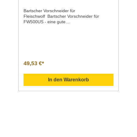
Bartscher Vorschneider für
Fleischwolf Bartscher Vorschneider für
FW500US - eine gute
Wahl Produktdetails Ausführung Vorschneide
r für FW500US MaterialKarbonstahl Maße /
Breite x Tiefe x Höhe99 x 99 x 20
mm Gewicht0,38
kg Artikelnummer370247 Downloadbereich
/ Informationsmaterial Nachfolgend können
Sie sich zusätzliche Informationen zum
49,53 €*
Produkt als PDF
herunterladen. Datenblatt Sollten Sie weitere
Fragen zu unseren Produkten haben, können
In den Warenkorb
Sie uns gern per Mail unter info@gastro-
gross.com oder per Telefon unter +49 3586
40 40 02 kontaktieren!