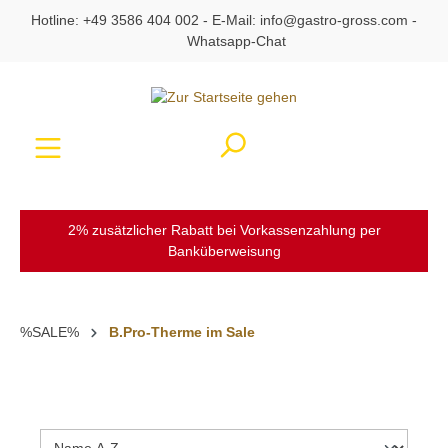
Hotline:
+49 3586 404 002
- E-Mail:
info@gastro-gross.com
-
alt springen
Whatsapp-Chat
Ware
2% zusätzlicher Rabatt bei Vorkassenzahlung per
Banküberweisung
%SALE%
B.Pro-Therme im Sale