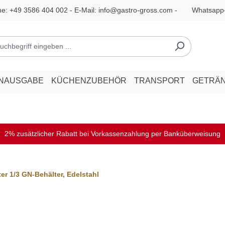
ne:
+49 3586 404 002
- E-Mail:
info@gastro-gross.com
-
Whatsapp
ENAUSGABE
KÜCHENZUBEHÖR
TRANSPORT
GETRÄ
2% zusätzlicher Rabatt bei Vorkassenzahlung per Banküberweisung
er 1/3 GN-Behälter, Edelstahl