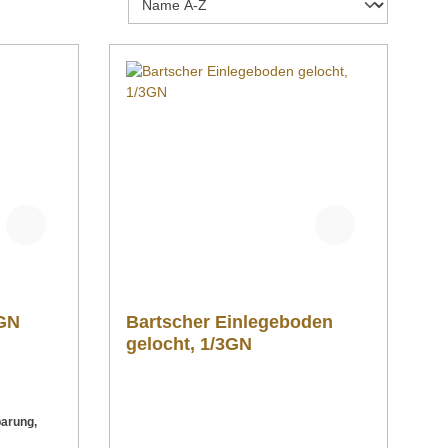
3GN
Bartscher Einlegeboden
gelocht, 1/3GN
arung,