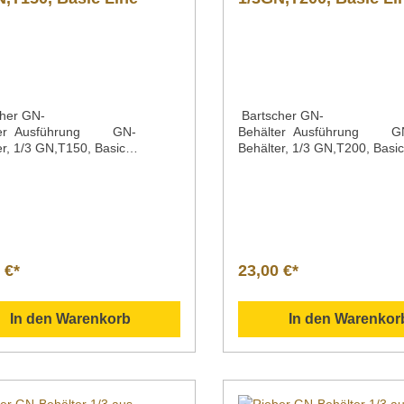
0 40 02 kontaktieren!
her GN-
Bartscher GN-
ter Ausführung GN-
Behälter Ausführung G
er, 1/3 GN,T150, Basic
Behälter, 1/3 GN,T200, Basi
hne
Line ohne
ationMaterial Chromnickelstahl
PerforationMaterial Chromni
äche seidenmattTiefeInhalt 150
Oberfläche seidenmattTiefeI
LiterGastronormNorm 1/3
mm7,8 LiterGastronormNorm
631Serie Basic LineMaße |
GN EN 631Serie Basic Line
 x Tiefe x Höhe 325 x 176 x 150
Breite x Tiefe x Höhe 325 x 
icht 0,69
mmGewicht 0,69
 €*
23,00 €*
kelnummer 713150 Beschreibu
kgArtikelnummer 713200 Be
scher | GN-Behälter, 1/3
ng Bartscher | GN-Behälter, 
0, Basic Line GN-Behälter
GN,T200, Basic Line GN-Beh
In den Warenkorb
In den Warenkor
N 631 aus rostfreiem
nach EN 631 aus rostfreiem
ickelstahl mit seidenmatter
Chromnickelstahl mit seiden
wnloadbereich /
Oberfläche. Downloadbereich /
ationsmaterial
Informationsmaterial
lgend können Sie sich
Nachfolgend können Sie sic