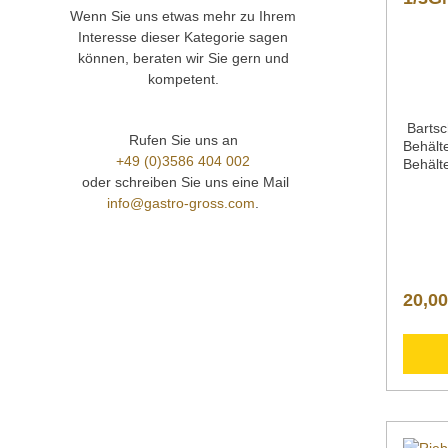
Wenn Sie uns etwas mehr zu Ihrem
3586 4
Interesse dieser Kategorie sagen
können, beraten wir Sie gern und
kompetent.
Bartsc
Rufen Sie uns an
Behäl
+49 (0)3586 404 002
Behält
oder schreiben Sie uns eine Mail
Line o
Perfor
info@gastro-gross.com
.
Oberfl
mm1,5 
GN EN 
Breite
mmGew
20,00
kgArti
ng Bart
GN,T15
nach E
Chromn
Oberfläche. Do
Inform
Nachfo