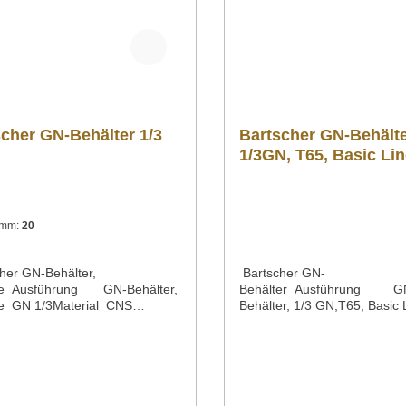
0 40 02 kontaktieren!
cher GN-Behälter 1/3
Bartscher GN-Behälte
1/3GN, T65, Basic Li
n mm:
20
her GN-Behälter,
Bartscher GN-
ne Ausführung GN-Behälter,
Behälter Ausführung G
e GN 1/3Material CNS
Behälter, 1/3 GN,T65, Basic
GastronormEN-Norm GN 1/3 EN
PerforationMaterial Chromni
efe 20 mm 40 mm 65 mm 100
Oberfläche seidenmattTiefeI
 mm 200 mmInhalt 1,1
mm2,5 LiterGastronormNorm
,5 Liter 2,5 Liter 4,0 Liter 5,75
GN EN 631Serie Basic Line
,8
Breite x Tiefe x Höhe 325 x 
igenschaften stapelbar Oberfl
mmGewicht 0,15