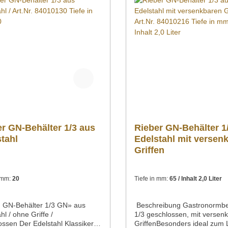
liche Informationen zum
zusätzliche Informationen z
t als PDF herunterladen.
Produkt als PDF herunterlad
enungsanleitung
">Datenblatt Bedienungsanleitung
onszeichnung/Ersatzteilliste
Explosionszeichnung/Ersatzte
n Sie weitere Fragen zu unseren
Sollten Sie weitere Fragen z
ten haben, können Sie uns
Produkten haben, können Si
er Mail unter info@gastro-
gern per Mail unter info@gas
com oder per Telefon unter +49
gross.com oder per Telefon 
0 40 02 kontaktieren!
3586 40 40 02 kontaktieren
r GN-Behälter 1/3 aus
Rieber GN-Behälter 1
tahl
Edelstahl mit versen
Griffen
n mm:
20
Tiefe in mm:
65 / Inhalt 2,0 Liter
 GN-Behälter 1/3 GN» aus
Beschreibung Gastronormbe
hl / ohne Griffe /
1/3 geschlossen, mit versen
ossen Der Edelstahl Klassiker
GriffenBesonders ideal zum 