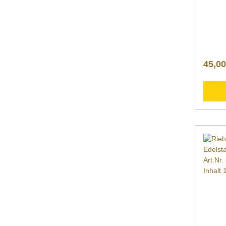
mit ge
allen 
Entstap
praktik
sowohl
maschin
lebensm
45,00
antibak
Eckradi
Volume
für pe
Luftzi
ormbeh
Griffe
Aufbew
Lebens
Soßen,
Nudeln
Tiefen
Edelst
Stapel
Einsta
bezieht
Rand; 
Befülle