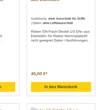
Ausführung:
ohne Ausschnitt für Griffe
| Option:
ohne Löffelausschnitt
Rieber GN-Flach-Deckel 1/3 GN» aus
N-
Edelstahl» für Rieber thermoplates®
c
nicht geeignet Daten / Ausführungen
GN-Größe Ausführung Artikel-
ckelstahl
Nummer1/3 GNohne Löffelausschnitt,
nhalt 200
ohne Griffeausschnitt 840301041/3
 1/3
GNmit Löffelausschnitt, ohne
Maße |
Griffeausschnitt840302041/3 GNohne
176 x 200
Löffelausschnitt, mit
Griffeausschnitt840303041/3 GNmit
45,00 €*
schreibu
Löffelausschnitt, mit
1/3
Griffeausschnitt84030404
älter
Beschreibung Flachdeckel aus
b
In den Warenkorb
Edelstahl, mit eingelassener
matter
Griffmulde und GriffIdeal geeignet für
feste Speisen, wie beispielsweise
Kartoffeln oder Reis. in verschiedenen
h
Ausführungen erhältlich; wahlweise