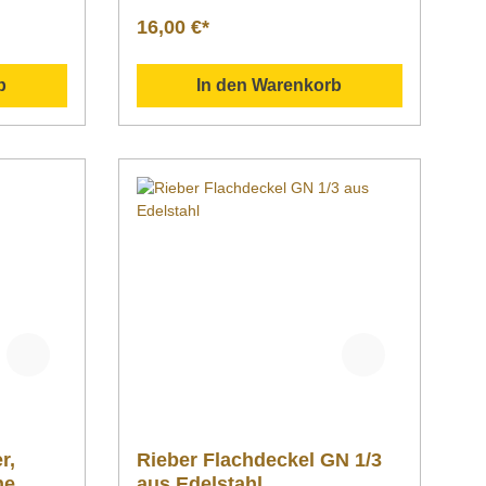
schreibu
mmGewicht 0,3
16,00 €*
1/3
kgArtikelnummer 713100 Beschreibu
lter nach
ng Bartscher | GN-Behälter, 1/3
GN,T100, Basic Line GN-Behälter
b
In den Warenkorb
matter
nach EN 631 aus rostfreiem
Chromnickelstahl mit seidenmatter
Oberfläche. Downloadbereich /
h
Informationsmaterial
um
Nachfolgend können Sie sich
en.
zusätzliche Informationen zum
Produkt als PDF herunterladen.
illiste
">Datenblatt Bedienungsanleitung
u unseren
Explosionszeichnung/Ersatzteilliste
e uns
Sollten Sie weitere Fragen zu unseren
tro-
Produkten haben, können Sie uns
unter +49
gern per Mail unter info@gastro-
!
gross.com oder per Telefon unter +49
3586 40 40 02 kontaktieren!
r,
Rieber Flachdeckel GN 1/3
ne
aus Edelstahl