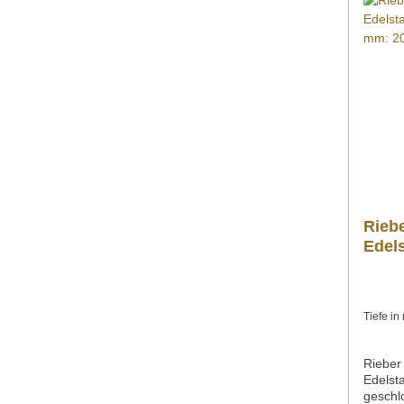
zusätz
Produk
">Datenblatt Bedi
Explosi
Sollte
Produk
gern p
gross.
3586 4
Riebe
Edels
Tiefe i
Rieber
Edelsta
geschl