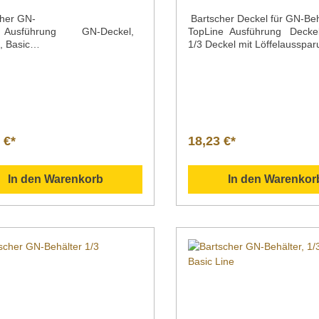
her GN-
Bartscher Deckel für GN-Beh
l Ausführung GN-Deckel,
TopLine Ausführung Decke
, Basic
1/3 Deckel mit Löffelausspa
aterial ChromnickelstahlOberfl
1/3 Deckel mit Dichtung GN
eidenmattGastronormNorm 1/3
1/3Serie Top LineMaterial C
631Serie Basic LineMaße |
18/10GN 1/3Gewicht 0,3 kg 0
x Tiefe x Höhe 325 x 176 x 30
kgArtikelnummer A120635 A
icht 0,2
120635D Beschreibung Bart
kelnummer 711313 Beschreibun
| Deckel für GN-Behälter G
scher | GN-Deckel, 1/1 GN Basic
Serie Top Line Downloadbereich /
 €*
18,23 €*
N-Deckel nach EN 631 aus
Informationsmaterial
eiem Chromnickelstahl mit
Nachfolgend können Sie sic
matter Oberfläche.
zusätzliche Informationen z
In den Warenkorb
In den Warenkor
adbereich /
Produkt als PDF herunterla
ationsmaterial
Deckel | Artikelnr. A120635
lgend können Sie sich
">Datenblatt Bedienungsanleitung
liche Informationen zum
Explosionszeichnung/Ersatzte
t als PDF herunterladen.
Sollten Sie weitere Fragen z
enungsanleitung
Produkten haben, können Si
onszeichnung/Ersatzteilliste
gern per Mail unter info@gas
n Sie weitere Fragen zu unseren
gross.com oder per Telefon 
ten haben, können Sie uns
3586 40 40 02 kontaktieren
er Mail unter info@gastro-
com oder per Telefon unter +49