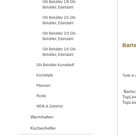
GN Behälter 1/9 GN-
3586 4
Behälter, Edelstahl
GN Behälter 2/1 GN-
Behälter, Edelstahl
GN Behälter 2/3 GN-
Behälter, Edelstahl
Barts
GN Behälter 1/4 GN-
Behälter, Edelstahl
GN Behälter Kunststoff
Kochtöpfe
Tiefe i
Pfannen
Bartsc
Roste
TopLi
TopLin
WOK & Zubehör
18/10
631Ti
Warmhalten
mm 150
Liter 1
Küchenhelfer
Liter 7
LiterE