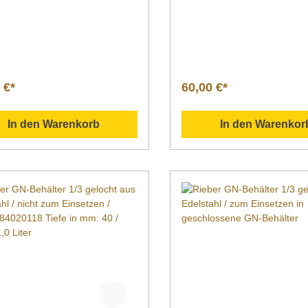
prägten Stapelnasen außen an
Aufbewahren und Ausgeben
4 Ecken zum problemlosen
Lebensmitteln, wie beispiels
eln & Vereinzeln, für
Soßen, Fleisch, Suppen ode
ables und effizientes Handling,
Nudeln. Mit den versenkbare
 manuell als auch
lassen sich die Behälter ohn
ell/automatisiert - hygienisch,
Probleme, z.B. beim Einsch
ittelecht, geruchsneutral,
oder Herausziehen, heben
 €*
60,00 €*
teriell - eng ausgeführte
und tragen. in verschiedene
en für mehr Stabilität &
und Tiefen
n, hochwertige Stapelschulter
erhältlichspülmaschinenfest
In den Warenkorb
In den Warenkor
rfekte Stapelbarkeit &
Edelstahlmit ausgeprägter
rkulation. Beschreibung Gastron
Stapelschulter zum platzspa
älter 1/3 geschlossen, ohne
Einstapelndie angegebene F
Besonders ideal zum Lagern,
bezieht sich auf den Stapelsc
ahren und Ausgeben von
Rand; da der Deckel bei ra
mitteln, wie beispielsweise
Befüllen in der Speise liegen
 Fleisch, Suppen oder
den Größen: GN 2/1, GN 2/3
. in verschiedenen Größen und
GN 2/8 erhältlichin
 erhältlichspülmaschinenfestaus
verschiedenen Tiefen Sollten
ahlmit ausgeprägter
weitere Fragen zu unseren 
schulter zum platzsparenden
haben, können Sie uns gern 
pelndie angegebene Füllhöhe
unter info@gastro-gross.com
 sich auf den Stapelschulter-
Telefon unter +49 3586 40 4
da der Deckel bei randhohem
kontaktieren! Vergleich Anl
n in der Speise liegen würdein
Hilfe Handbuch Daten Einsat