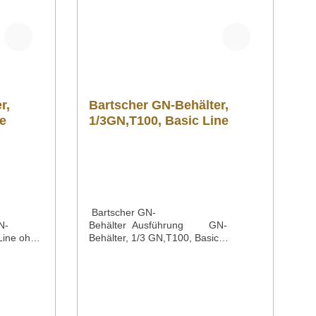
r,
Bartscher GN-Behälter,
ne
1/3GN,T100, Basic Line
Bartscher GN-
N-
Behälter Ausführung GN-
 Line ohne
Behälter, 1/3 GN,T100, Basic
ckelstahl
Line ohne
nhalt 65
PerforationMaterial Chromnickelstahl
 1/3
Oberfläche seidenmattTiefeInhalt 40
Maße |
mm4 LiterGastronormNorm 1/3
176 x 65
GN EN 631Serie Basic LineMaße |
Breite x Tiefe x Höhe 325 x 176 x 100