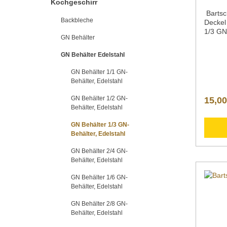
Kochgeschirr
Bartsc
Backbleche
Decke
1/3 GN
GN Behälter
Line M
äche s
GN Behälter Edelstahl
GN EN 
Breite 
GN Behälter 1/1 GN-
mmGew
Behälter, Edelstahl
kgArti
g Bart
GN Behälter 1/2 GN-
15,00
Line G
Behälter, Edelstahl
rostfr
seiden
GN Behälter 1/3 GN-
Downlo
Behälter, Edelstahl
Inform
Nachfo
GN Behälter 2/4 GN-
zusätz
Behälter, Edelstahl
Produk
">Datenblatt Bedi
GN Behälter 1/6 GN-
Explosi
Behälter, Edelstahl
Sollte
GN Behälter 2/8 GN-
Produk
Behälter, Edelstahl
gern p
gross.