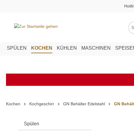
Hotli
springen
Zur Hauptnavigation springen
SPÜLEN
KOCHEN
KÜHLEN
MASCHINEN
SPEIS
Kochen
Kochgeschirr
GN Behälter Edelstahl
GN Behält
Spülen