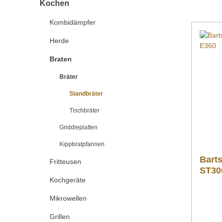
Kochen
Kombidämpfer
Herde
Braten
Bräter
Standbräter
Tischbräter
Griddleplatten
Kippbratpfannen
Barts
Fritteusen
ST30
Kochgeräte
Mikrowellen
Grillen