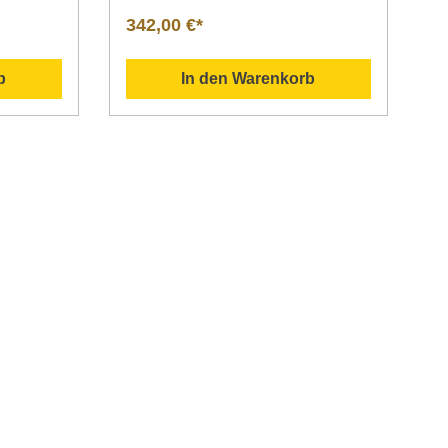
50482 SONDERANGEBOT
342,00 €*
gschale
Erfolgskonzepte zur Festsaison
2018gültig vom 17.09. bis
te
21.12.2018 Datenblatt Sollten
b
In den Warenkorb
 / Breite
Fragen zu unseren Produkten
850 mm /
aufkommen, scheuen Sie sich nicht,
m bis 900
uns zu kontaktieren. Senden Sie uns
gern eine Mail an info@gastro-
schreibu
gross.com oder melden Sie sich per
Telefon unter +49 3586 40 40
inste
02! Neumärker Katalog
sionelle
2026 4022955008708
kelstahl
roßküche -
auweise
sig!
starke
lstahl
e und
ltibräter;