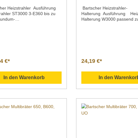
her Heizstrahler Ausführung
Bartscher Heizstrahler-
rahler ST3000 3-E360 bis zu
Halterung Ausführung Heizs
Rundum-
Halterung W3000 passend 
trahlung StandgerätMaterial
Heizstrahler
ium Stahl lackiertHeizradius 12
W3000Befestigungsmöglichke
insatzbereich AußenbereichBet
die Befestigung an einem
rtAnschlusswert | Spannung |
Vierkantrohr, Größe: 20 x 2
nz |
40 x 40 mm für die Befestig
anschluss Elektro 3,0 kW | 220
einem Rundrohr, Größe: Ø 2
V | 50 HzAnzahl der
40 mmMaterial Stahl,
4 €*
24,19 €*
ufenWäremquelleLeistung
lackiert Eigenschaften nur z
re 1 Heizstufe Infrarot-
waagerechten Montage
hre 3 x 1
geeignetMaße / Breite x Tief
In den Warenkorb
In den Warenkor
uerung Touchbedienung am
Höhe 180 x 85 x 70 mmGewi
FernbedienungSchutzart IP55K
kgArtikelnummer 825222 Be
lleuchte Betriebsbereit HeizenK
ng Bartscher | Heizstrahler-
Länge 1,85 mm Ausgang am
W3000 Diese Halterung ermö
nklusive 1
eine einfache Montage und
dienungEigenschaften Ein- und
Demontage des Infrarot-Heiz
lterMaße / Breite x Tiefe x
W3000. So ist eine flexible 
00 x 600 x 2120
bei entsprechendem Bedarf
icht 19,7
gewährleistet. Downloadbereich /
kelnummer 825223 Beschreibu
Informationsmaterial
tscher | Heizstrahler ST3000 3-
Nachfolgend können Sie sic