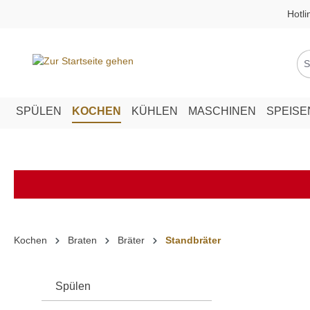
Hotli
springen
Zur Hauptnavigation springen
SPÜLEN
KOCHEN
KÜHLEN
MASCHINEN
SPEIS
Kochen
Braten
Bräter
Standbräter
Spülen