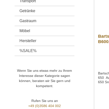
Transport
E360Te
Rundum
Getränke
neigba
Umgebu
Infrarotwärme
Gastraum
Inform
Nachfo
Möbel
zusätz
Barts
Produk
Hersteller
B600
">Datenblatt Bedi
Schalt
%SALE%
Explosi
Sollte
Produk
gern p
gross.
Wenn Sie uns etwas mehr zu Ihrem
3586 4
Bartsch
Interesse dieser Kategorie sagen
650 Au
können, beraten wir Sie gern und
650 Sn
kompetent.
mm Sta
offenM
18/10B
anschl
Rufen Sie uns an
50/60 
+49 (0)3586 404 002
Tiegel 