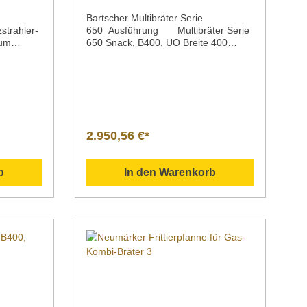
Bartscher Multibräter Serie
trahler-
650 Ausführung Multibräter Serie
zum
650 Snack, B400, UO Breite 400
mm Standgerät Unterbau
iten für
offenMaterial Edelstahl CNS
18/10BetriebsartAnschlusswertGeräte
0 mm bis
anschluss Elektro 4,0 kW | 400 V |
ung an
50/60 Hz 3 NACInhalt 13 LiterMaße
0 mm bis
Tiegel / Breite x Tiefe x Höhe 320 x
480 x 92,50 mmInklusive 1
2.950,56 €*
ur
Auffangschale 1/1 GN, 150 mm
tiefEigenschaften abgerundete
e x
WanneSerie 650 SnackMaße / Breite x
b
In den Warenkorb
cht 0,55
Tiefe x Höhe 400 x 650 x 870
schreibu
mmGewicht 41,0
Halterung
kgArtikelnummer 115155 Beschreibu
glicht
ng Die Serie 650 bietet leistungsstarke
Profi-Kochgeräte in praktischer
strahlers
Modulbauweise. solide Bauweise;
Nutzung
kompakte Ausführungoptimale
Energieausnutzungleistungsstarke
Gerätereinigungsfreundlichaus
hochwertigem Edelstahl CNS 18/10 für
h
beste Hygiene und lange