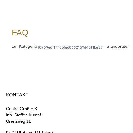
Propan
3-Weg
verteil
gleich
Brenne
Produk
FAQ
sich ni
Senden
info@g
zur Kategorie
: Standbräter
f0909e6f17706fe60632159d4811be37
Sie si
40 02!
2026 
KONTAKT
Gastro Groß e.K.
Inh. Steffen Kumpf
Grenzweg 11
02739 Kottmar OT Eibau