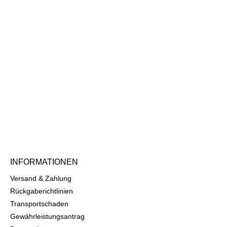
-/Butangaseinzeln regulierbare
e-Rohrbrennersysteme
en die Hitze
mäßig p>Datenblatt 6
r Sollten Fragen zu unseren
ten aufkommen, scheuen Sie
cht, uns zu kontaktieren.
 Sie uns gern eine Mail an
astro-gross.com oder melden
ch per Telefon unter +49 3586 40
 Neumärker Katalog
4022955504569
INFORMATIONEN
Versand & Zahlung
Rückgaberichtlinien
Transportschaden
Gewährleistungsantrag