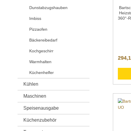
Dunstabzugshauben
Bartsc
Heizst
360°-
Imbiss
Wärmes
Alumin
Pizzaofen
MeterE
riebsa
Bäckereibedarf
Freque
Geräte
Kochgeschirr
- 240 
294,1
Heizst
Warmhalten
Heizröh
Heizrö
Küchenhelfer
kWSte
Gerät 
Kühlen
ontrol
abel 
Maschinen
Sockeli
Fernbe
Ausscha
Speisenausgabe
Höhe 6
mmGew
Küchenzubehör
kgArti
ng Bar