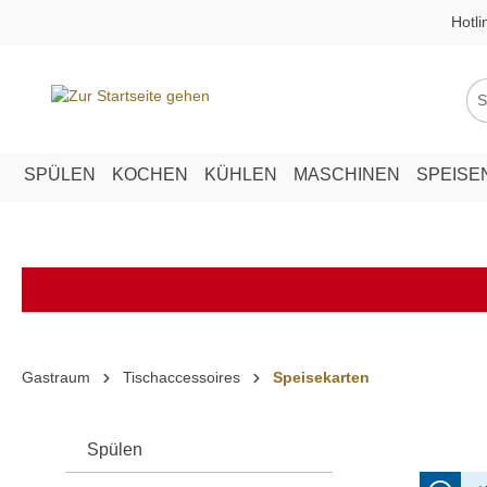
Hotli
springen
Zur Hauptnavigation springen
SPÜLEN
KOCHEN
KÜHLEN
MASCHINEN
SPEISE
Gastraum
Tischaccessoires
Speisekarten
Spülen