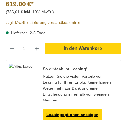
619,00 €*
(736,61 € inkl. 19% MwSt.)
zzgl. MwSt. / Lieferung versandkostenfrei
Lieferzeit: 2-5 Tage
Produkt Anzahl: Gib den gewünschten Wert e
In den Warenkorb
So einfach ist Leasing!
Nutzen Sie die vielen Vorteile von
Leasing für Ihren Erfolg. Keine langen
Wege mehr zur Bank und eine
Entscheidung innerhalb von wenigen
Minuten.
Leasingoptionen anzeigen