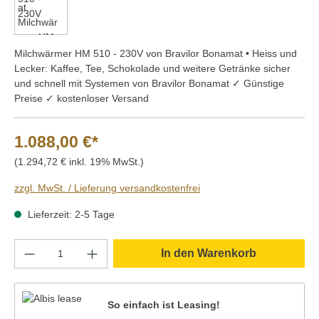
Milchwärmer HM 510 - 230V von Bravilor Bonamat • Heiss und
Lecker: Kaffee, Tee, Schokolade und weitere Getränke sicher
und schnell mit Systemen von Bravilor Bonamat ✓ Günstige
Preise ✓ kostenloser Versand
1.088,00 €*
(1.294,72 € inkl. 19% MwSt.)
zzgl. MwSt. / Lieferung versandkostenfrei
Lieferzeit: 2-5 Tage
Produkt Anzahl: Gib den gewünschten Wert e
In den Warenkorb
So einfach ist Leasing!