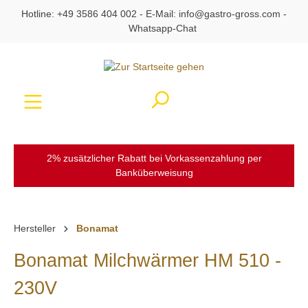
Hotline:
+49 3586 404 002
- E-Mail:
info@gastro-gross.com
-
alt springen
Whatsapp-Chat
Ware
2% zusätzlicher Rabatt bei Vorkassenzahlung per
Banküberweisung
Hersteller
Bonamat
Bonamat Milchwärmer HM 510 -
230V