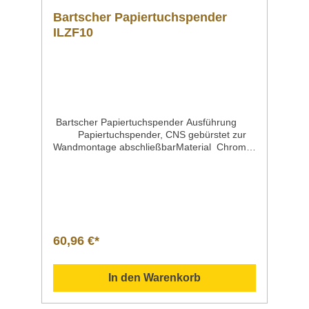
Bartscher Papiertuchspender
ILZF10
Bartscher Papiertuchspender Ausführung
Papiertuchspender, CNS gebürstet zur
Wandmontage abschließbarMaterial Chromni
ckelstahl,
gebürstetFüllstandskontrolle SichtschlitzEigen
schaften Bestückung über
Frontklappe geeignet für handelsübliches
Faltpapier Interfold-Falzung Lagenfalzung
Zick-Zack-
Falzung abschließbar nachfüllbar zur
60,96 €*
WandmontageInklusive Befestigungsmaterial
(Vier-Punkt-Befestigung) Maße | Breite x
Tiefe x Höhe 285 x 100 x 370 mmGewicht 2,2
In den Warenkorb
kgArtikelnummer 850006 Beschreibung Bart
scher | Papiertuchspender, CNS
gebürstet Stop-Automatik beim Entfernen der