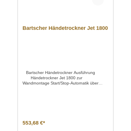
Bartscher Händetrockner Jet 1800
Bartscher Händetrockner Ausführung
Händetrockner Jet 1800 zur
Wandmontage Start/Stop-Automatik über
Infrarot-
Sensor DigitalanzeigeMaterial Kunststoff,
beschichtetAnschlusswert | Spannung |
Frequenz 1,8 kW | 230 V | 50
HzLuftleistungLufttemperaturTrockenzeit 47
Liter / Sekunde gleich der
Umgebungstemperatur ca. 30
553,68 €*
SekundenEigenschaften 2 Hochleistungs-
Luftdüsen-Leisten Auffangbehälter für