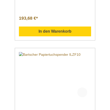
HzLuftleistungLufttemperaturTrockenzeit 58
Liter / Sekunde ca. 60°C ca. 60
SekundenEigenschaften Luftaustrittsdüse
drehbar Stop-Automatik beim
193,68 €*
Entfernen der Hände Farbe:
silberInklusive Befestigungsmaterial M
aße | Breite x Tiefe x Höhe 260 x 235 x 210
In den Warenkorb
mmGewicht 4,8
kgArtikelnummer 850001 Beschreibung Bart
scher | Händetrockner, 2,3kW, CNS Stop-
Automatik beim Entfernen der
Hände zur
WandmontageTrocknungszeit max. 60
Sekunden Downloadbereich /
Informationsmaterial Nachfolgend können Sie
sich zusätzliche Informationen zum Produkt
als PDF herunterladen. ">Datenblatt
Bedienungsanleitung Schaltplan
Explosionszeichnung/Ersatzteilliste Sollten
Sie weitere Fragen zu unseren Produkten
haben, können Sie uns gern per Mail unter
info@gastro-gross.com oder per Telefon unter
+49 3586 40 40 02 kontaktieren!