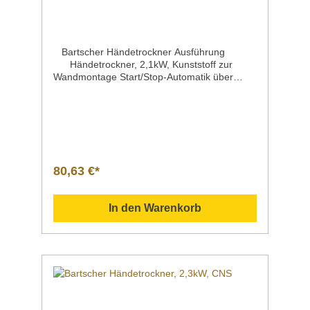
Bartscher Händetrockner Ausführung
Händetrockner, 2,1kW, Kunststoff zur
Wandmontage Start/Stop-Automatik über
Infrarot-
SensorMaterial KunststoffAnschlusswert |
Spannung | Frequenz 2,1 kW | 230 V | 50
HzLuftleistungLufttemperatur 53 Liter /
Sekunde ca. 60°CEigenschaften Start/Stop-
Automatik über Infrarot-Sensor Farbe:
weißInklusive 1 Kunststoffleiste zur
80,63 €*
Wandbefestigung Befestigungsmaterial
Maße | Breite x Tiefe x Höhe 244 x 264 x
200 mmGewicht 2,6
In den Warenkorb
kgArtikelnummer 850000 Beschreibung Bart
scher | Händetrockner, 2,1kW,
Kunststoff Stop-Automatik beim Entfernen der
Hände zur Wandmontage
Downloadbereich / Informationsmaterial
Nachfolgend können Sie sich zusätzliche
Informationen zum Produkt als PDF
herunterladen. ">Datenblatt