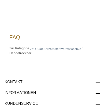
Hände aus Chromnickelstahl
Downloadbereich / Informationsmaterial
Nachfolgend können Sie sich zusätzliche
Informationen zum Produkt als PDF
herunterladen. ">Datenblatt
Bedienungsanleitung Sollten Sie weitere
Fragen zu unseren Produkten haben, können
Sie uns gern per Mail unter info@gastro-
FAQ
gross.com oder per Telefon unter +49 3586
40 40 02 kontaktieren!
zur Kategorie
:
761436d48712f058f6f59e3985aeeb9e
Händetrockner
KONTAKT
INFORMATIONEN
KUNDENSERVICE