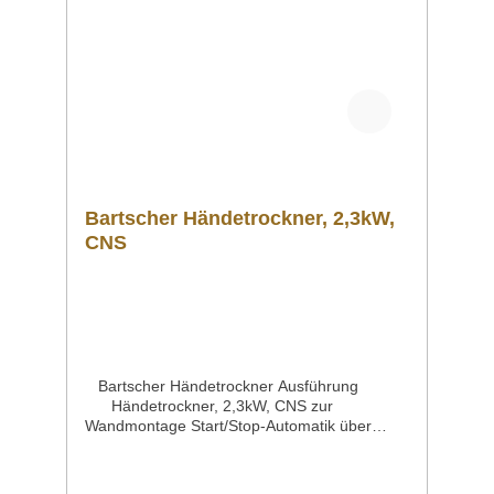
Bedienungsanleitung Schaltplan
Explosionszeichnung/Ersatzteilliste Sollten
Sie weitere Fragen zu unseren Produkten
haben, können Sie uns gern per Mail unter
info@gastro-gross.com oder per Telefon unter
+49 3586 40 40 02 kontaktieren!
Bartscher Händetrockner, 2,3kW,
CNS
Bartscher Händetrockner Ausführung
Händetrockner, 2,3kW, CNS zur
Wandmontage Start/Stop-Automatik über
Infrarot-SensorMaterial Edelstahl,
hochglanzpoliertAnschlusswert | Spannung |
Frequenz 2,3 kW | 230 V | 50