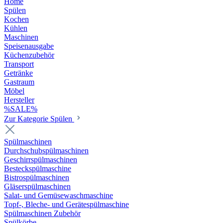
Home
Spülen
Kochen
Kühlen
Maschinen
Speisenausgabe
Küchenzubehör
Transport
Getränke
Gastraum
Möbel
Hersteller
%SALE%
Zur Kategorie Spülen
Spülmaschinen
Durchschubspülmaschinen
Geschirrspülmaschinen
Besteckspülmaschine
Bistrospülmaschinen
Gläserspülmaschinen
Salat- und Gemüsewaschmaschine
Topf-, Bleche- und Gerätespülmaschine
Spülmaschinen Zubehör
Spülkörbe