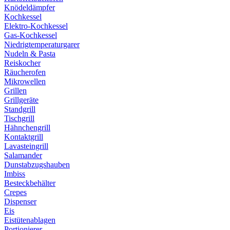
Knödeldämpfer
Kochkessel
Elektro-Kochkessel
Gas-Kochkessel
Niedrigtemperaturgarer
Nudeln & Pasta
Reiskocher
Räucherofen
Mikrowellen
Grillen
Grillgeräte
Standgrill
Tischgrill
Hähnchengrill
Kontaktgrill
Lavasteingrill
Salamander
Dunstabzugshauben
Imbiss
Besteckbehälter
Crepes
Dispenser
Eis
Eistütenablagen
Portionierer