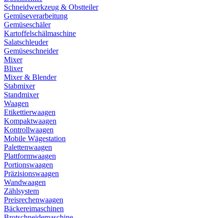
Schneidwerkzeug & Obstteiler
Gemüseverarbeitung
Gemüseschäler
Kartoffelschälmaschine
Salatschleuder
Gemüseschneider
Mixer
Blixer
Mixer & Blender
Stabmixer
Standmixer
Waagen
Etikettierwaagen
Kompaktwaagen
Kontrollwaagen
Mobile Wägestation
Palettenwaagen
Plattformwaagen
Portionswaagen
Präzisionswaagen
Wandwaagen
Zählsystem
Preisrechenwaagen
Bäckereimaschinen
Brotschneidemaschine