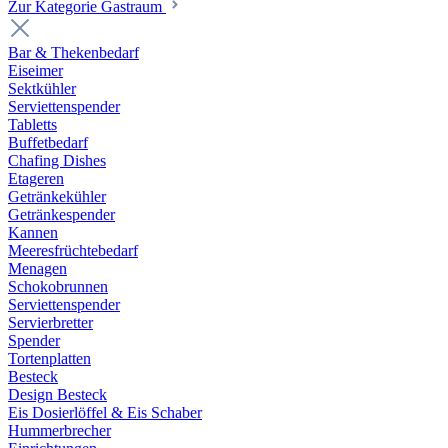
Zur Kategorie Gastraum
Bar & Thekenbedarf
Eiseimer
Sektkühler
Serviettenspender
Tabletts
Buffetbedarf
Chafing Dishes
Etageren
Getränkekühler
Getränkespender
Kannen
Meeresfrüchtebedarf
Menagen
Schokobrunnen
Serviettenspender
Servierbretter
Spender
Tortenplatten
Besteck
Design Besteck
Eis Dosierlöffel & Eis Schaber
Hummerbrecher