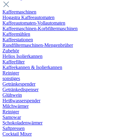
Kaffeemaschinen
Hogastra Kaffeeautomaten
Kaffeeautomaten-Vollautomaten
Kaffeemaschinen-Korbfiltermaschinen
Kaffeemühlen
Kaffeestationen
Rundfiltermaschinen-Mengenbrüher
Zubehör
Helios Isolierkannen
Kaffeefilter
Kaffeekannen & Isolierkannen
Reiniger
sonstiges
Getränkespender
Getränkedispenser
Glühwein
Heißwasserspender
Milchwärmer
Reiniger
Samowar
Schokoladenwärmer
Saftpressen
Cocktail Mixer