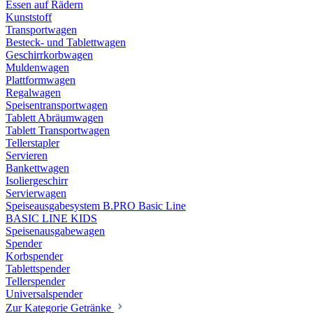
Essen auf Rädern
Kunststoff
Transportwagen
Besteck- und Tablettwagen
Geschirrkorbwagen
Muldenwagen
Plattformwagen
Regalwagen
Speisentransportwagen
Tablett Abräumwagen
Tablett Transportwagen
Tellerstapler
Servieren
Bankettwagen
Isoliergeschirr
Servierwagen
Speiseausgabesystem B.PRO Basic Line
BASIC LINE KIDS
Speisenausgabewagen
Spender
Korbspender
Tablettspender
Tellerspender
Universalspender
Zur Kategorie Getränke