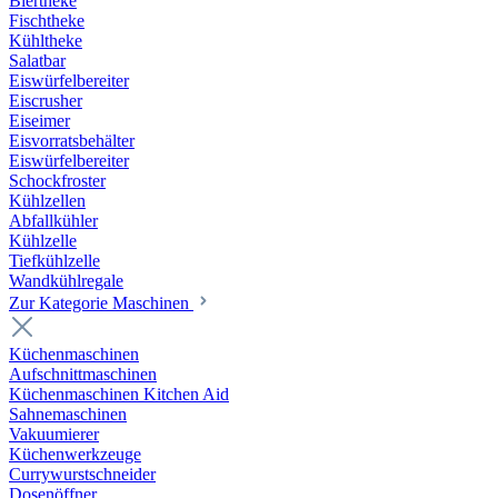
Biertheke
Fischtheke
Kühltheke
Salatbar
Eiswürfelbereiter
Eiscrusher
Eiseimer
Eisvorratsbehälter
Eiswürfelbereiter
Schockfroster
Kühlzellen
Abfallkühler
Kühlzelle
Tiefkühlzelle
Wandkühlregale
Zur Kategorie Maschinen
Küchenmaschinen
Aufschnittmaschinen
Küchenmaschinen Kitchen Aid
Sahnemaschinen
Vakuumierer
Küchenwerkzeuge
Currywurstschneider
Dosenöffner