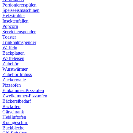
Portioniererspülen
Speiseeismaschinen
Heizstrahler
Insektenfallen
Popcorn
Serviettenspender
Toaster
Trinkhalmspender
Waffeln
Backplatten
Waffeleisen
Zubehör
Wurstwärmer
Zubehör Imbiss
Zuckerwatte
Pizzaofen
Einkammer-Pizzaofen
Zweikammer-Pizzaofen
Bäckereibedarf
Backofen
Gärschrank
Heißluftofen
Kochgeschirr
Backbleche