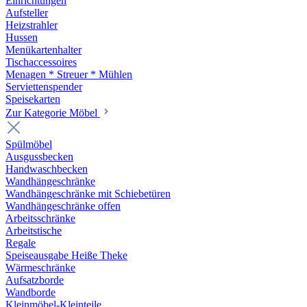
Einrichtungen
Aufsteller
Heizstrahler
Hussen
Menükartenhalter
Tischaccessoires
Menagen * Streuer * Mühlen
Serviettenspender
Speisekarten
Zur Kategorie Möbel
Spülmöbel
Ausgussbecken
Handwaschbecken
Wandhängeschränke
Wandhängeschränke mit Schiebetüren
Wandhängeschränke offen
Arbeitsschränke
Arbeitstische
Regale
Speiseausgabe Heiße Theke
Wärmeschränke
Aufsatzborde
Wandborde
Kleinmöbel-Kleinteile