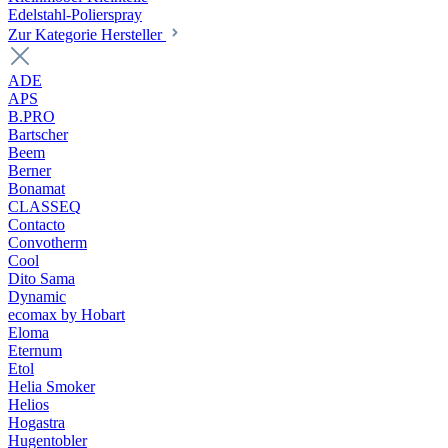
Edelstahl-Polierspray
Zur Kategorie Hersteller
ADE
APS
B.PRO
Bartscher
Beem
Berner
Bonamat
CLASSEQ
Contacto
Convotherm
Cool
Dito Sama
Dynamic
ecomax by Hobart
Eloma
Eternum
Etol
Helia Smoker
Helios
Hogastra
Hugentobler