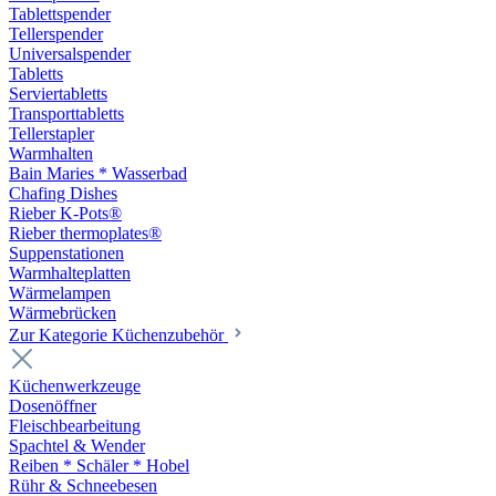
Tablettspender
Tellerspender
Universalspender
Tabletts
Serviertabletts
Transporttabletts
Tellerstapler
Warmhalten
Bain Maries * Wasserbad
Chafing Dishes
Rieber K-Pots®
Rieber thermoplates®
Suppenstationen
Warmhalteplatten
Wärmelampen
Wärmebrücken
Zur Kategorie Küchenzubehör
Küchenwerkzeuge
Dosenöffner
Fleischbearbeitung
Spachtel & Wender
Reiben * Schäler * Hobel
Rühr & Schneebesen