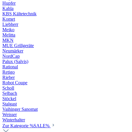
Hupfer
Kahla
KBS Kältetechnik
Komet
Liebherr
Meiko
Melitta
MKN
MUE Grillgeräte
Neumärker
NordCap
Palux (Salvis)
Rational
Retigo
Rieber
Robot Coupe
Scholl
Selbach
Stöckel
Stalgast
Vaihinger Sanomat
Weisser
Winterhalter
Zur Kategorie %SALE%