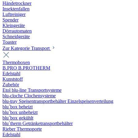
Händetrockner
Insektenfallen
Luftreiniger
Spender
Kleingeräte
Dörrautomaten
Schneidgeräte
Toaster
Zur Kategorie Transport
Thermoboxen
B.PRO B.PROTHERM
Edelstahl
Kunststoff
Zubehör
Etol blu-line Transportsysteme
blu-cloche Clochensysteme
blu-tray Speisentransportbehälter Einzelspeisenverteilung
blu´box beheizt
blu´box unbeheizt
blu´box gekühlt
blu´therm Getränketransportbehälter
Rieber Thermoporte
Edelstahl