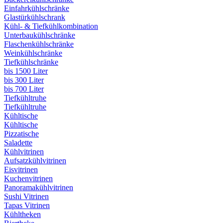
Einfahrkühlschränke
Glastürkühlschrank
Kühl- & Tiefkühlkombination
Unterbaukühlschränke
Flaschenkühlschränke
Weinkühlschränke
Tiefkühlschränke
bis 1500 Liter
bis 300 Liter
bis 700 Liter
Tiefkühltruhe
Tiefkühltruhe
Kühltische
Kühltische
Pizzatische
Saladette
Kühlvitrinen
Aufsatzkühlvitrinen
Eisvitrinen
Kuchenvitrinen
Panoramakühlvitrinen
Sushi Vitrinen
Tapas Vitrinen
Kühltheken