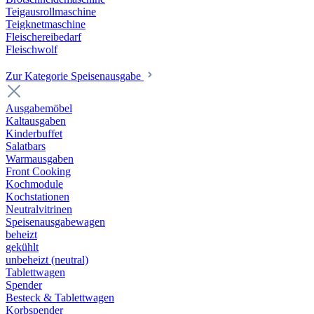
Teigausrollmaschine
Teigknetmaschine
Fleischereibedarf
Fleischwolf
Zur Kategorie Speisenausgabe
Ausgabemöbel
Kaltausgaben
Kinderbuffet
Salatbars
Warmausgaben
Front Cooking
Kochmodule
Kochstationen
Neutralvitrinen
Speisenausgabewagen
beheizt
gekühlt
unbeheizt (neutral)
Tablettwagen
Spender
Besteck & Tablettwagen
Korbspender