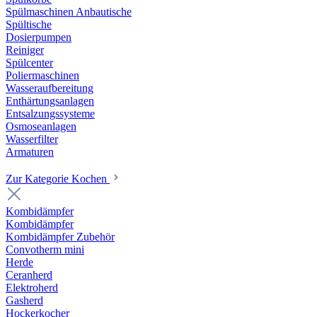
Spülmaschinen Anbautische
Spültische
Dosierpumpen
Reiniger
Spülcenter
Poliermaschinen
Wasseraufbereitung
Enthärtungsanlagen
Entsalzungssysteme
Osmoseanlagen
Wasserfilter
Armaturen
Zur Kategorie Kochen
Kombidämpfer
Kombidämpfer
Kombidämpfer Zubehör
Convotherm mini
Herde
Ceranherd
Elektroherd
Gasherd
Hockerkocher