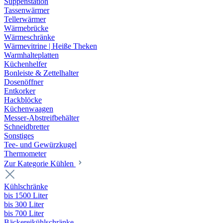
Suppenstation
Tassenwärmer
Tellerwärmer
Wärmebrücke
Wärmeschränke
Wärmevitrine | Heiße Theken
Warmhalteplatten
Küchenhelfer
Bonleiste & Zettelhalter
Dosenöffner
Entkorker
Hackblöcke
Küchenwaagen
Messer-Abstreifbehälter
Schneidbretter
Sonstiges
Tee- und Gewürzkugel
Thermometer
Zur Kategorie Kühlen
Kühlschränke
bis 1500 Liter
bis 300 Liter
bis 700 Liter
Bäckereikühlschränke