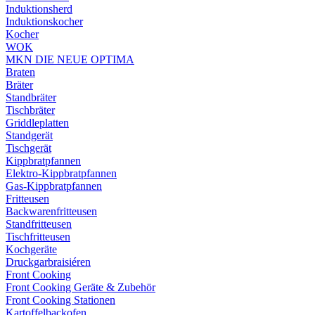
Induktionsherd
Induktionskocher
Kocher
WOK
MKN DIE NEUE OPTIMA
Braten
Bräter
Standbräter
Tischbräter
Griddleplatten
Standgerät
Tischgerät
Kippbratpfannen
Elektro-Kippbratpfannen
Gas-Kippbratpfannen
Fritteusen
Backwarenfritteusen
Standfritteusen
Tischfritteusen
Kochgeräte
Druckgarbraisiéren
Front Cooking
Front Cooking Geräte & Zubehör
Front Cooking Stationen
Kartoffelbackofen