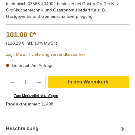
telefonisch 03586-404002 bestellen bei Gastro Groß e.K. ✓
Großküchentechnik und Gastronomiebedarf für z. B.
Gastgewerbe und Gemeinschaftsverpflegung
101,00 €*
(120,19 € inkl. 19% MwSt.)
zzgl. MwSt. / Lieferung versandkostenfrei
Lieferzeit: Auf Anfrage
Produkt Anzahl: Gib den gewünschten Wert e
In den Warenkorb
Zum Merkzettel hinzufügen
Produktnummer:
11498
Beschreibung