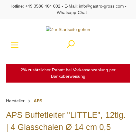
Hotline:
+49 3586 404 002
- E-Mail:
info@gastro-gross.com
-
alt springen
Whatsapp-Chat
Ware
2% zusätzlicher Rabatt bei Vorkassenzahlung per
Banküberweisung
Hersteller
APS
APS Buffetleiter "LITTLE", 12tlg.
| 4 Glasschalen Ø 14 cm 0,5