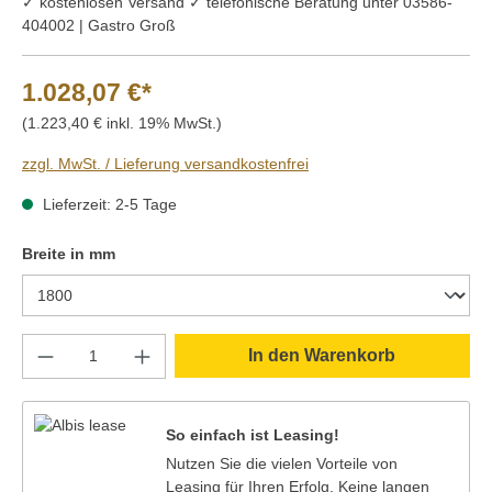
✓ kostenlosen Versand ✓ telefonische Beratung unter 03586-
404002 | Gastro Groß
1.028,07 €*
(1.223,40 € inkl. 19% MwSt.)
zzgl. MwSt. / Lieferung versandkostenfrei
Lieferzeit: 2-5 Tage
auswählen
Breite in mm
Produkt Anzahl: Gib den gewünschten Wert e
In den Warenkorb
So einfach ist Leasing!
Nutzen Sie die vielen Vorteile von
Leasing für Ihren Erfolg. Keine langen