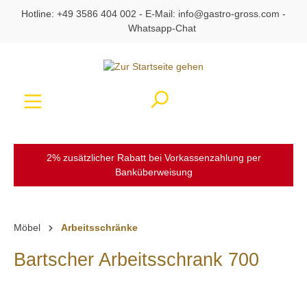
Hotline:
+49 3586 404 002
- E-Mail:
info@gastro-gross.com
-
alt springen
Whatsapp-Chat
Ware
2% zusätzlicher Rabatt bei Vorkassenzahlung per
Banküberweisung
Möbel
Arbeitsschränke
Bartscher Arbeitsschrank 700