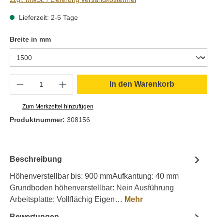
Lieferzeit: 2-5 Tage
auswählen
Breite in mm
Produkt Anzahl: Gib den gewünschten Wert e
In den Warenkorb
Zum Merkzettel hinzufügen
Produktnummer:
308156
Beschreibung
Höhenverstellbar bis: 900 mmAufkantung: 40 mm
Grundboden höhenverstellbar: Nein Ausführung
Arbeitsplatte: Vollflächig Eigen…
Mehr
Bewertungen