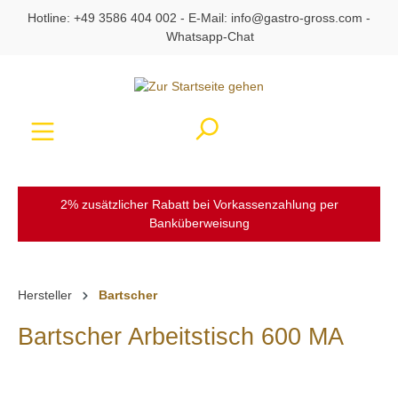
Hotline:
+49 3586 404 002
- E-Mail:
info@gastro-gross.com
-
alt springen
Whatsapp-Chat
Ware
2% zusätzlicher Rabatt bei Vorkassenzahlung per
Banküberweisung
Hersteller
Bartscher
Bartscher Arbeitstisch 600 MA