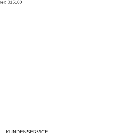
mer:
315160
KUNDENSERVICE