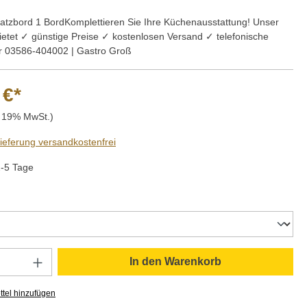
satzbord 1 BordKomplettieren Sie Ihre Küchenausstattung! Unser
ietet ✓ günstige Preise ✓ kostenlosen Versand ✓ telefonische
r 03586-404002 | Gastro Groß
 €*
. 19% MwSt.)
Lieferung versandkostenfrei
2-5 Tage
auswählen
Anzahl: Gib den gewünschten Wert ein oder
In den Warenkorb
tel hinzufügen