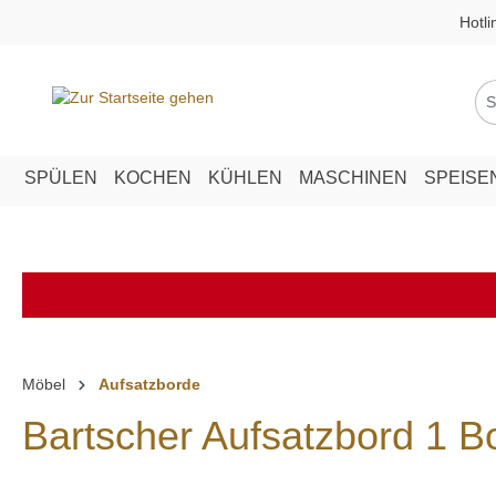
Hotli
springen
Zur Hauptnavigation springen
SPÜLEN
KOCHEN
KÜHLEN
MASCHINEN
SPEISE
Möbel
Aufsatzborde
Bartscher Aufsatzbord 1 B