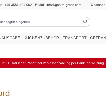
ne:
+49 3586 404 002
- E-Mail:
info@gastro-gross.com
-
Whatsapp
NAUSGABE
KÜCHENZUBEHÖR
TRANSPORT
GETRÄ
2% zusätzlicher Rabatt bei Vorkassenzahlung per Banküberweisung
ord