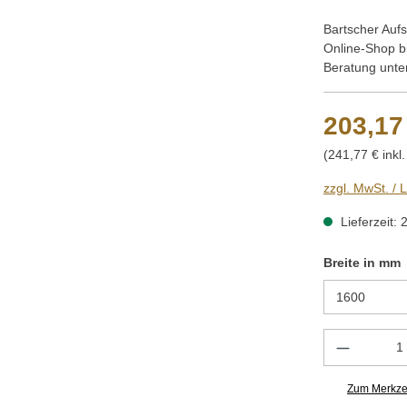
Bartscher Auf
Online-Shop b
Beratung unte
203,17
(241,77 € inkl
zzgl. MwSt. / 
Lieferzeit: 
Breite in mm
Produkt 
Zum Merkzet