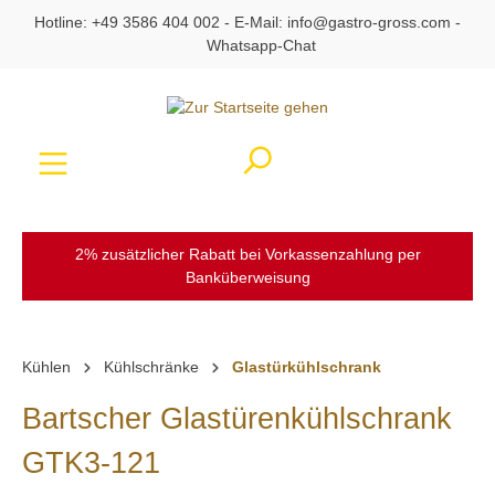
Hotline:
+49 3586 404 002
- E-Mail:
info@gastro-gross.com
-
alt springen
Whatsapp-Chat
Ware
2% zusätzlicher Rabatt bei Vorkassenzahlung per
Banküberweisung
Kühlen
Kühlschränke
Glastürkühlschrank
Bartscher Glastürenkühlschrank
GTK3-121