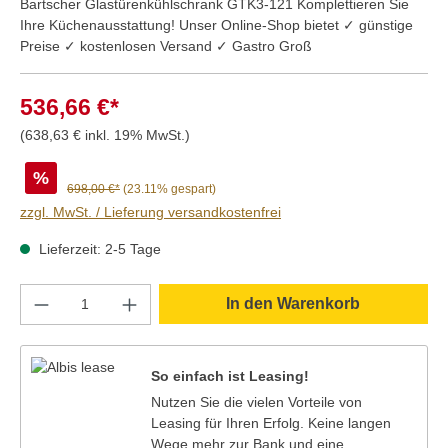
Bartscher Glastürenkühlschrank GTK3-121 Komplettieren Sie
Ihre Küchenausstattung! Unser Online-Shop bietet ✓ günstige
Preise ✓ kostenlosen Versand ✓ Gastro Groß
536,66 €*
(638,63 € inkl. 19% MwSt.)
%
698,00 €*
(23.11% gespart)
zzgl. MwSt. / Lieferung versandkostenfrei
Lieferzeit: 2-5 Tage
Produkt Anzahl: Gib den gewünschten Wert e
In den Warenkorb
So einfach ist Leasing!
Nutzen Sie die vielen Vorteile von
Leasing für Ihren Erfolg. Keine langen
Wege mehr zur Bank und eine