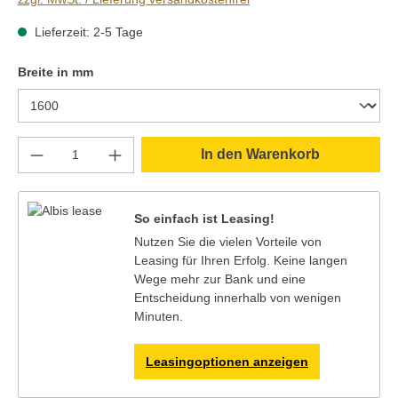
Lieferzeit: 2-5 Tage
auswählen
Breite in mm
Produkt Anzahl: Gib den gewünschten Wert e
In den Warenkorb
So einfach ist Leasing!
Nutzen Sie die vielen Vorteile von
Leasing für Ihren Erfolg. Keine langen
Wege mehr zur Bank und eine
Entscheidung innerhalb von wenigen
Minuten.
Leasingoptionen anzeigen