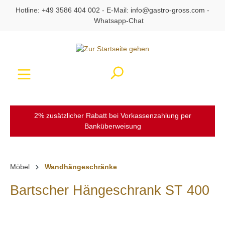
Hotline:
+49 3586 404 002
- E-Mail:
info@gastro-gross.com
-
alt springen
Whatsapp-Chat
Ware
2% zusätzlicher Rabatt bei Vorkassenzahlung per
Banküberweisung
Möbel
Wandhängeschränke
Bartscher Hängeschrank ST 400