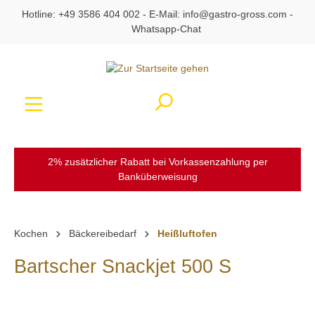
Hotline:
+49 3586 404 002
- E-Mail:
info@gastro-gross.com
-
alt springen
Whatsapp-Chat
Ware
2% zusätzlicher Rabatt bei Vorkassenzahlung per
Banküberweisung
Kochen
Bäckereibedarf
Heißluftofen
Bartscher Snackjet 500 S