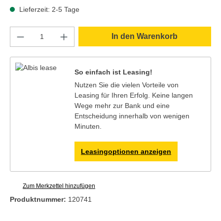
Lieferzeit: 2-5 Tage
Produkt Anzahl: Gib den gewünschten Wert e
In den Warenkorb
So einfach ist Leasing!
Nutzen Sie die vielen Vorteile von
Leasing für Ihren Erfolg. Keine langen
Wege mehr zur Bank und eine
Entscheidung innerhalb von wenigen
Minuten.
Leasingoptionen anzeigen
Zum Merkzettel hinzufügen
Produktnummer:
120741