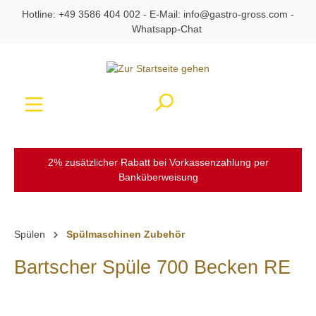
Hotline:
+49 3586 404 002
- E-Mail:
info@gastro-gross.com
-
alt springen
Whatsapp-Chat
Ware
2% zusätzlicher Rabatt bei Vorkassenzahlung per
Banküberweisung
Spülen
Spülmaschinen Zubehör
Bartscher Spüle 700 Becken RE