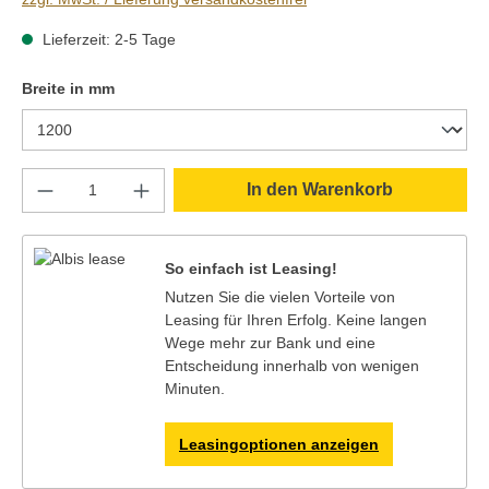
Lieferzeit: 2-5 Tage
auswählen
Breite in mm
Produkt Anzahl: Gib den gewünschten Wert e
In den Warenkorb
So einfach ist Leasing!
Nutzen Sie die vielen Vorteile von
Leasing für Ihren Erfolg. Keine langen
Wege mehr zur Bank und eine
Entscheidung innerhalb von wenigen
Minuten.
Leasingoptionen anzeigen