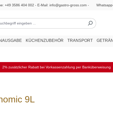
ne:
+49 3586 404 002
- E-Mail:
info@gastro-gross.com
-
Whatsapp
ENAUSGABE
KÜCHENZUBEHÖR
TRANSPORT
GETRÄ
2% zusätzlicher Rabatt bei Vorkassenzahlung per Banküberweisung
nomic 9L