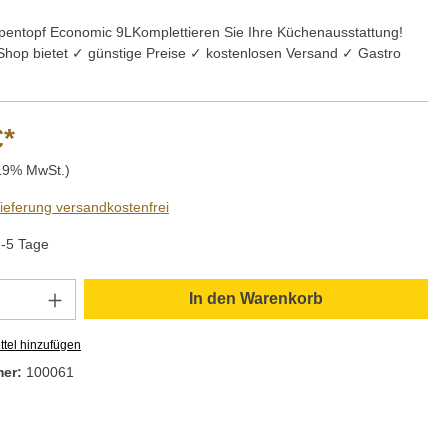
pentopf Economic 9LKomplettieren Sie Ihre Küchenausstattung!
Shop bietet ✓ günstige Preise ✓ kostenlosen Versand ✓ Gastro
€*
 19% MwSt.)
Lieferung versandkostenfrei
2-5 Tage
Anzahl: Gib den gewünschten Wert ein oder
In den Warenkorb
tel hinzufügen
mer:
100061